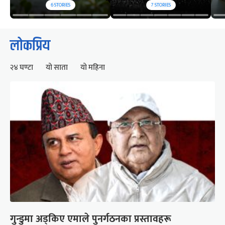
6
STORIES
7
STORIES
लोकप्रिय
२४ घण्टा
यो साता
यो महिना
गुन्डुमा अड्किए एमाले पुनर्गठनका प्रस्तावहरू