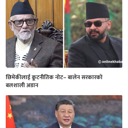
छिमेकीलाई कूटनीतिक नोट– बालेन सरकारको
बलशाली अडान