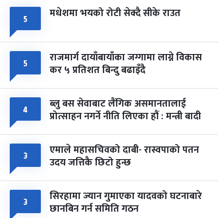
मधेशमा भयको रोटी सेक्दै सीके राउत
५
राजमार्ग दायाँबायाँका जग्गामा लाग्ने विकास
५
कर ५ प्रतिशत बिन्दु बढाइँदै
ब्लु बस सेवाबाट लैंगिक असमानतालाई
४
प्रोत्साहन नगर्ने नीति लिएका हौं : मन्त्री बादी
एमाले महासचिवको दाबी- रास्वपाको पतन
३
उदय जत्तिकै छिटो हुन्छ
सिरहामा ज्यान गुमाएका यादवको घटनाबारे
३
छानबिन गर्न समिति गठन