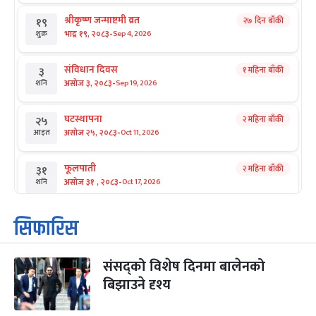
श्रीकृष्ण जन्माष्टमी व्रत
२७ दिन बाँकी
१९
-
भाद्र १९, २०८३
Sep 4, 2026
शुक्र
संविधान दिवस
१ महिना बाँकी
३
-
असोज ३, २०८३
Sep 19, 2026
शनि
घटस्थापना
२ महिना बाँकी
२५
-
असोज २५, २०८३
Oct 11, 2026
आइत
फूलपाती
२ महिना बाँकी
३१
-
असोज ३१ , २०८३
Oct 17, 2026
शनि
कार्तिक सङ्क्रान्ति
२ महिना बाँकी
१
सिफारिस
-
कार्तिक १, २०८३
Oct 18, 2026
आइत
संसद्को विशेष दिनमा बालेनको
महानवमी
२ महिना बाँकी
३
-
बिझाउने दृश्य
कार्तिक ३, २०८३
Oct 20, 2026
मंगल