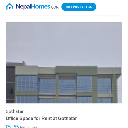
HOT PROPERTIES
Gothatar
S
Office Space for Rent at Gothatar
H
Rs. 55
R
Per Sq.Feet