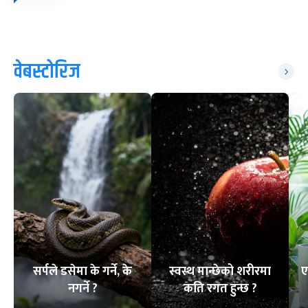
वेबस्टोरिज
सर्पले डसेमा के गर्ने, के
स्वस्थ मान्छेको शरीरमा
ए
नगर्ने ?
कति रगत हुन्छ ?