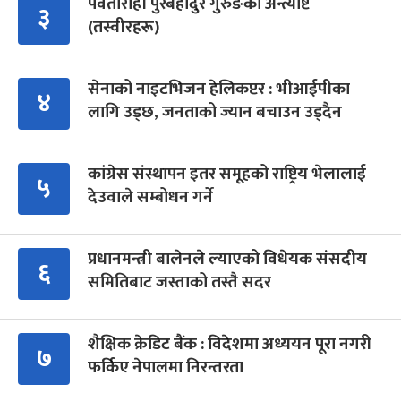
पर्वतारोही पुरबहादुर गुरुङको अन्त्येष्टि
३
(तस्वीरहरू)
सेनाको नाइटभिजन हेलिकप्टर : भीआईपीका
४
लागि उड्छ, जनताको ज्यान बचाउन उड्दैन
कांग्रेस संस्थापन इतर समूहको राष्ट्रिय भेलालाई
५
देउवाले सम्बोधन गर्ने
प्रधानमन्त्री बालेनले ल्याएको विधेयक संसदीय
६
समितिबाट जस्ताको तस्तै सदर
शैक्षिक क्रेडिट बैंक : विदेशमा अध्ययन पूरा नगरी
७
फर्किए नेपालमा निरन्तरता