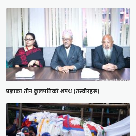
प्रज्ञाका तीन कुलपतिको शपथ (तस्वीरहरू)