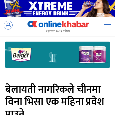
Skip
to
२३ साउन २०८३, शनिबार
content
बेलायती नागरिकले चीनमा
विना भिसा एक महिना प्रवेश
पाउने