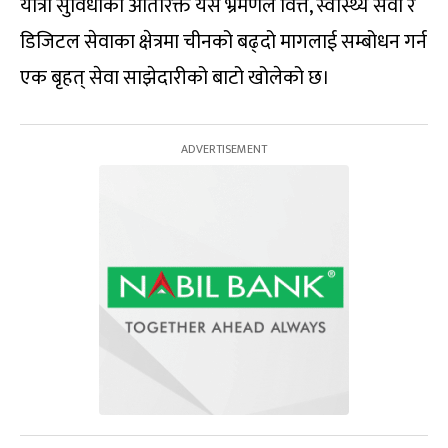
यात्रा सुविधाका अतिरिक्त यस भ्रमणले वित्त, स्वास्थ्य सेवा र
डिजिटल सेवाका क्षेत्रमा चीनको बढ्दो मागलाई सम्बोधन गर्न
एक बृहत् सेवा साझेदारीको बाटो खोलेको छ।