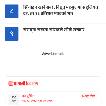
सिँचाइ र खानेपानी : विद्युत् महसुलमा सहुलियत
८
दर, तर १३ प्रतिशत भ्याटको भार
संसद्‍मा रास्वपा सांसदले खोजे सरकार
९
Advertisment
आगामी बिदाहरु
जनै पूर्णिमा
२० दिन बाँकी
१२
-
भाद्र १२, २०८३
Aug 28, 2026
शुक्र