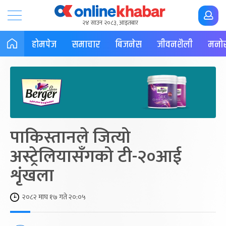
२४ साउन २०८३, आइतबार
होमपेज
समाचार
बिजनेस
जीवनशैली
मनोर
पाकिस्तानले जित्यो
अस्ट्रेलियासँगको टी-२०आई
शृंखला
२०८२ माघ १७ गते २०:०५