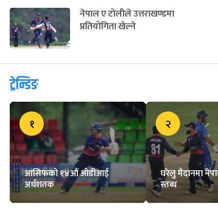
नेपाल ए टोलीले उत्तराखण्डमा
प्रतियोगिता खेल्ने
ट्रेन्डिङ
१
२
आसिफको १४औं ओडीआई
घरेलु मैदानमा नेप
अर्धशतक
स्तब्ध