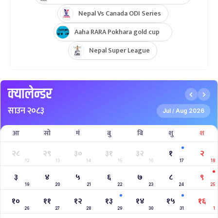
Nepal Vs Canada ODI Series
Aaha RARA Pokhara gold cup
Nepal Super League
क्यालेन्डर
साउन २०८३
Jul
Aug 2026
/
आ
सो
मं
बु
बि
शु
श
२८
२९
३०
३१
३२
१
२
12
13
14
15
16
17
18
३
४
५
६
७
८
९
19
20
21
22
23
24
25
१०
११
१२
१३
१४
१५
१६
26
27
28
29
30
31
1