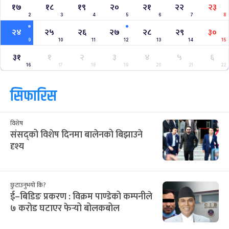
१७
१८
१९
२०
२१
२२
२३
2
3
4
5
6
7
8
२४
२५
२६
२७
२८
२९
३०
9
10
11
12
13
14
15
३१
१
२
३
४
५
६
16
17
18
19
20
21
22
सिफारिस
विशेष
संसद्को विशेष दिनमा बालेनको बिझाउने
दृश्य
छुटाउनुभयो कि?
ई–बिडिङ प्रकरण : विक्रम पाण्डेको कम्पनीले
७ करोड घटाएर फेर्‍यो बोलकबोल