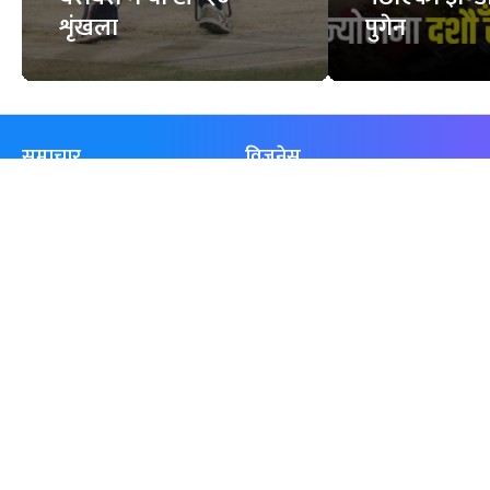
शृंखला
पुगेन
समाचार
विजनेस
समाज
बजार
विचार/ब्लग
पर्यटन
साहित्य
रोजगार
अन्तर्वार्ता
बैँक / वित्त
खेलकुद़़
अटो
जीवनशैली/स्वास्थ्य
सूचना-प्रविधि
प्रवास
अन्तर्राष्ट्रिय
खेलकुद लाईभ
अनलाइनखबर सूची