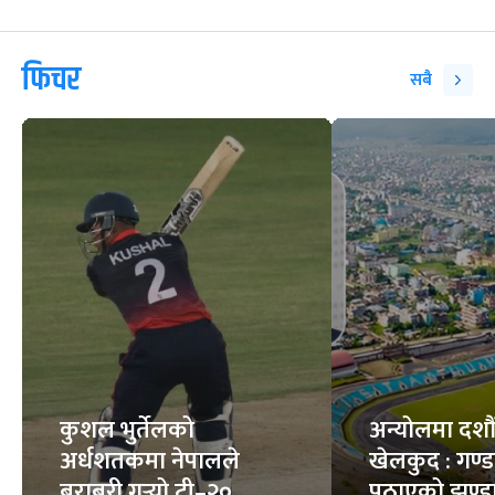
फिचर
सबै
कुशल भुर्तेलको
अन्योलमा दशौँ र
अर्धशतकमा नेपालले
खेलकुद : गण्
बराबरी गर्‍यो टी–२०
पठाएको झण्डा