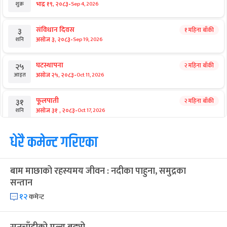
-
भाद्र १९, २०८३
Sep 4, 2026
शुक्र
संविधान दिवस
१ महिना बाँकी
३
-
असोज ३, २०८३
Sep 19, 2026
शनि
घटस्थापना
२ महिना बाँकी
२५
-
असोज २५, २०८३
Oct 11, 2026
आइत
फूलपाती
२ महिना बाँकी
३१
-
असोज ३१ , २०८३
Oct 17, 2026
शनि
कार्तिक सङ्क्रान्ति
धेरै कमेन्ट गरिएका
२ महिना बाँकी
१
-
कार्तिक १, २०८३
Oct 18, 2026
आइत
बाम माछाको रहस्यमय जीवन : नदीका पाहुना, समुद्रका
महानवमी
२ महिना बाँकी
३
सन्तान
-
कार्तिक ३, २०८३
Oct 20, 2026
मंगल
१२
कमेन्ट
विजयादशमी
२ महिना बाँकी
४
-
कार्तिक ४, २०८३
Oct 21, 2026
बुध