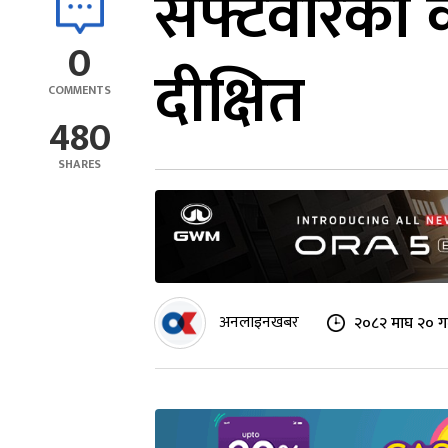
सफ्टवेरिका 
0
दीक्षित
COMMENTS
480
SHARES
अनलाइनखबर
२०८२ माघ २० गत