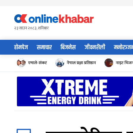
Skip
to
content
२३ साउन २०८३, शनिबार
होमपेज
समाचार
बिजनेस
जीवनशैली
मनोरञ्ज
एमाले-संकट
नेपाल प्रज्ञा प्रतिष्ठान
नाइट भिज