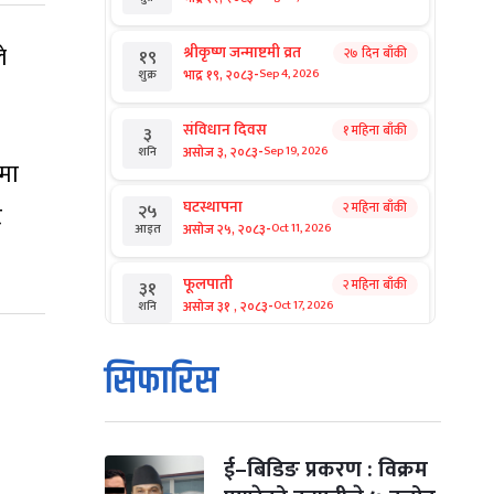
े
श्रीकृष्ण जन्माष्टमी व्रत
२७ दिन बाँकी
१९
-
भाद्र १९, २०८३
Sep 4, 2026
शुक्र
संविधान दिवस
१ महिना बाँकी
३
-
असोज ३, २०८३
Sep 19, 2026
शनि
समा
घटस्थापना
२ महिना बाँकी
२५
ट
-
असोज २५, २०८३
Oct 11, 2026
आइत
फूलपाती
२ महिना बाँकी
३१
-
असोज ३१ , २०८३
Oct 17, 2026
शनि
कार्तिक सङ्क्रान्ति
२ महिना बाँकी
१
सिफारिस
-
कार्तिक १, २०८३
Oct 18, 2026
आइत
महानवमी
२ महिना बाँकी
३
-
कार्तिक ३, २०८३
Oct 20, 2026
मंगल
ई–बिडिङ प्रकरण : विक्रम