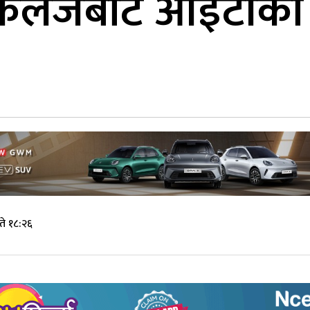
कलेजबाट आईटीका ४ 
े १८:२६