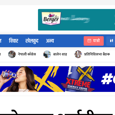
न
विचार
खेलकुद
अन्य
पात्रो
न
नेपाली काँग्रेस
बालेन शाह
प्रतिनिधिसभा बैठक