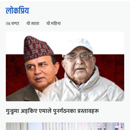
लोकप्रिय
२४ घण्टा
यो साता
यो महिना
गुन्डुमा अड्किए एमाले पुनर्गठनका प्रस्तावहरू