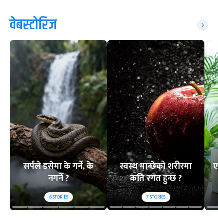
वेबस्टोरिज
सर्पले डसेमा के गर्ने, के
स्वस्थ मान्छेको शरीरमा
ए
नगर्ने ?
कति रगत हुन्छ ?
6
STORIES
7
STORIES