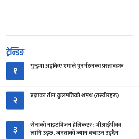
ट्रेन्डिङ
गुन्डुमा अड्किए एमाले पुनर्गठनका प्रस्तावहरू
१
प्रज्ञाका तीन कुलपतिको शपथ (तस्वीरहरू)
२
सेनाको नाइटभिजन हेलिकप्टर : भीआईपीका
३
लागि उड्छ, जनताको ज्यान बचाउन उड्दैन