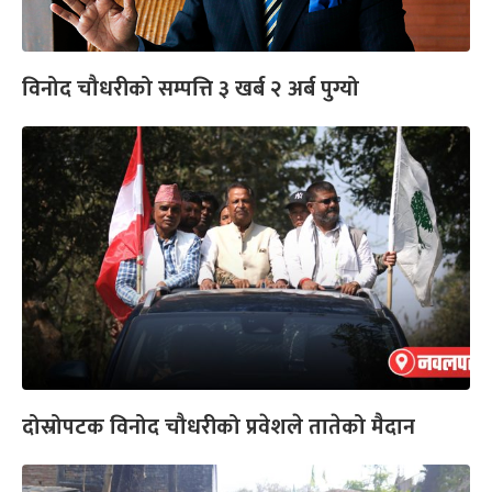
विनोद चौधरीको सम्पत्ति ३ खर्ब २ अर्ब पुग्यो
दोस्रोपटक विनोद चौधरीको प्रवेशले तातेको मैदान