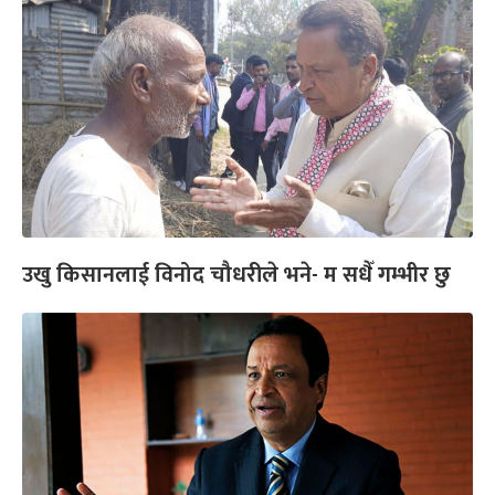
उखु किसानलाई विनोद चौधरीले भने- म सधैँ गम्भीर छु