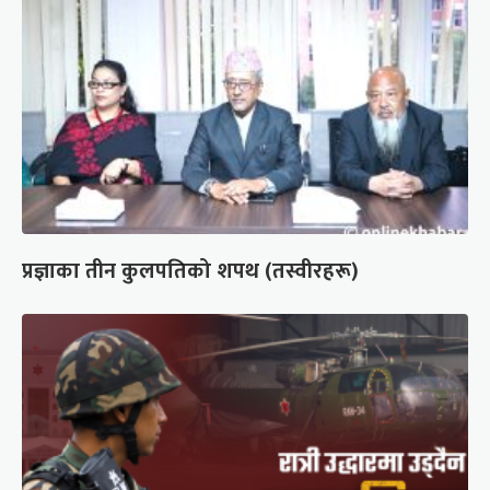
प्रज्ञाका तीन कुलपतिको शपथ (तस्वीरहरू)