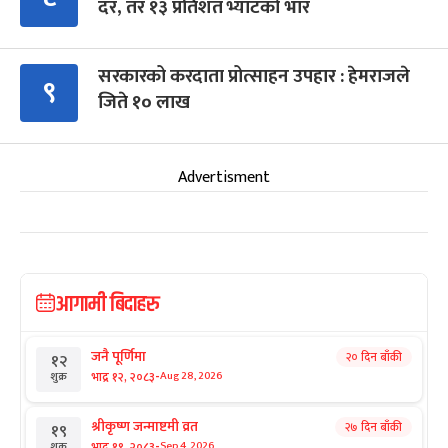
दर, तर १३ प्रतिशत भ्याटको भार
सरकारको करदाता प्रोत्साहन उपहार : हेमराजले
९
जिते १० लाख
Advertisment
आगामी बिदाहरु
जनै पूर्णिमा
२० दिन बाँकी
१२
-
भाद्र १२, २०८३
Aug 28, 2026
शुक्र
श्रीकृष्ण जन्माष्टमी व्रत
२७ दिन बाँकी
१९
-
भाद्र १९, २०८३
Sep 4, 2026
शुक्र