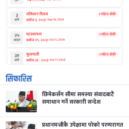
संविधान दिवस
१ महिना बाँकी
३
-
असोज ३, २०८३
Sep 19, 2026
शनि
घटस्थापना
२ महिना बाँकी
२५
-
असोज २५, २०८३
Oct 11, 2026
आइत
फूलपाती
२ महिना बाँकी
३१
-
असोज ३१ , २०८३
Oct 17, 2026
शनि
कार्तिक सङ्क्रान्ति
२ महिना बाँकी
१
सिफारिस
-
कार्तिक १, २०८३
Oct 18, 2026
आइत
छिमेकसँग सीमा समस्या संवादबाटै
महानवमी
२ महिना बाँकी
३
-
समाधान गर्ने सरकारी सन्देश
कार्तिक ३, २०८३
Oct 20, 2026
मंगल
विजयादशमी
२ महिना बाँकी
४
-
कार्तिक ४, २०८३
Oct 21, 2026
बुध
प्रधानमन्त्रीकै उपेक्षामा परेको परम्परागत