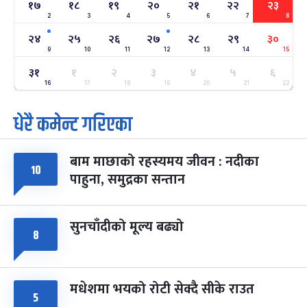
१७
१८
१९
२०
२१
२२
२३
2
3
4
5
6
7
8
अन्तराष्ट्रिय नारी दिवस
७ महिना बाँकी
२४
-
२४
२५
२६
२७
२८
२९
३०
फाल्गुन २४, २०८३
Mar 8, 2027
सोम
9
10
11
12
13
14
15
३१
ग्याल्पो ल्होसार
१
२
३
४
५
६
७ महिना बाँकी
२५
-
फाल्गुन २५, २०८३
Mar 9, 2027
मंगल
16
17
18
19
20
21
22
धेरै कमेन्ट गरिएका
पूर्णिमा व्रत
७ महिना बाँकी
७
-
चैत्र ७, २०८३
Mar 21, 2027
आइत
बाम माछाको रहस्यमय जीवन : नदीका
फागुपूर्णिमा
१०
७ महिना बाँकी
८
पाहुना, समुद्रका सन्तान
-
चैत्र ८, २०८३
Mar 22, 2027
सोम
सुनचाँदीको मूल्य बढ्यो
८
मधेशमा भयको रोटी सेक्दै सीके राउत
५