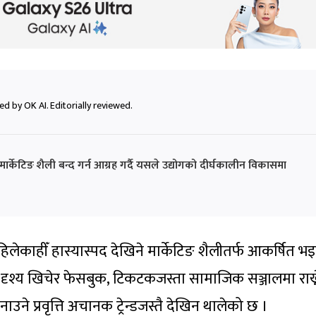
d by OK AI. Editorially reviewed.
ार्केटिङ शैली बन्द गर्न आग्रह गर्दै यसले उद्योगको दीर्घकालीन विकासमा
िलेकाहीँ हास्यास्पद देखिने मार्केटिङ शैलीतर्फ आकर्षित भ
 दृश्य खिचेर फेसबुक, टिकटकजस्ता सामाजिक सञ्जालमा राख्न
ाउने प्रवृत्ति अचानक ट्रेन्डजस्तै देखिन थालेको छ ।