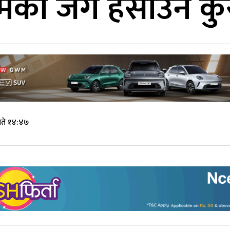
्मको जग हँसाउने कु
गते १४:४७