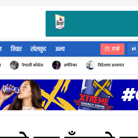
न
विचार
खेलकुद
अन्य
पात्रो
न
नेपाली काँग्रेस
अमेरिका
विदेशमा अध्ययन