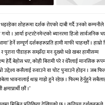
शन भइरहेका शोहरूमा दर्शक रोएको दाबी गर्दै उनको कम्पनीले
 गर्‍यो । आर्या इन्टरटेनमेन्टको ब्यानरमा हिजो सार्वजनिक 
’ हेर्ने सम्पूर्ण दर्शकहरूप्रति हामी माफी चाहन्छौं । हाम्रो
 र पुराना पीडाहरू सम्झँदा मन दुख्यो भन्ने खबर हामीसम्म
हेर्दै बेहोस भए, कोही बिरामी परे र धेरैलाई मानसिक रूप
्रो उद्देश्य कसैलाई रुवाउने वा चोट पुर्‍याउने होइन । जब फि
ा भावनालाई थाम्न गाह्रो हुने रहेछ । फिल्म हेर्नुहुने सबैला
षमाप्रार्थी छौं ।’
ालमा मिश्रित प्रतिक्रिया देखिएको छ । कतिपय दर्शकहरूले