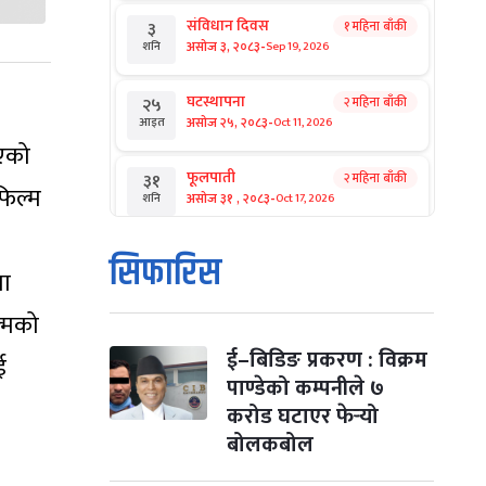
संविधान दिवस
१ महिना बाँकी
३
-
असोज ३, २०८३
Sep 19, 2026
शनि
घटस्थापना
२ महिना बाँकी
२५
-
असोज २५, २०८३
Oct 11, 2026
आइत
भएको
फूलपाती
२ महिना बाँकी
३१
 फिल्म
-
असोज ३१ , २०८३
Oct 17, 2026
शनि
कार्तिक सङ्क्रान्ति
२ महिना बाँकी
१
सिफारिस
-
मा
कार्तिक १, २०८३
Oct 18, 2026
आइत
ल्मको
महानवमी
२ महिना बाँकी
३
-
कार्तिक ३, २०८३
Oct 20, 2026
मंगल
ई–बिडिङ प्रकरण : विक्रम
ई
पाण्डेको कम्पनीले ७
विजयादशमी
२ महिना बाँकी
४
करोड घटाएर फेर्‍यो
-
कार्तिक ४, २०८३
Oct 21, 2026
बुध
बोलकबोल
पापा‌ङ्कुशा एकादशी व्रत
२ महिना बाँकी
५