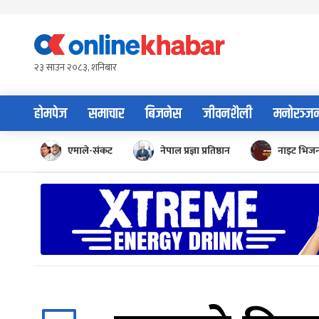
Skip
to
content
२३ साउन २०८३, शनिबार
होमपेज
समाचार
बिजनेस
जीवनशैली
मनोरञ्ज
एमाले-संकट
नेपाल प्रज्ञा प्रतिष्ठान
नाइट भिज