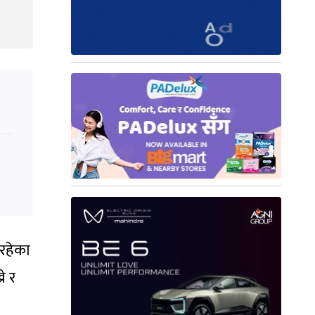
इरहेका
े र