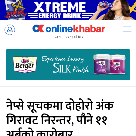
Skip
to
२३ साउन २०८३, शनिबार
content
नेप्से सूचकमा दोहोरो अंक
गिरावट निरन्तर, पौने ११
अर्बको कारोबार