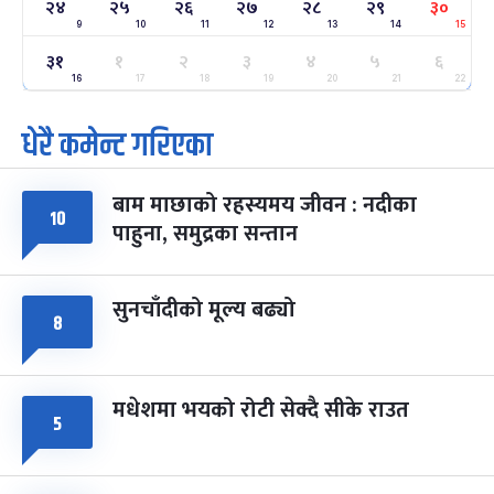
-
फाल्गुन २४, २०८३
Mar 8, 2027
सोम
२४
२५
२६
२७
२८
२९
३०
9
10
11
12
13
14
15
ग्याल्पो ल्होसार
७ महिना बाँकी
२५
३१
१
२
३
४
५
६
-
फाल्गुन २५, २०८३
Mar 9, 2027
मंगल
16
17
18
19
20
21
22
धेरै कमेन्ट गरिएका
पूर्णिमा व्रत
७ महिना बाँकी
७
-
चैत्र ७, २०८३
Mar 21, 2027
आइत
बाम माछाको रहस्यमय जीवन : नदीका
फागुपूर्णिमा
७ महिना बाँकी
८
१०
पाहुना, समुद्रका सन्तान
-
चैत्र ८, २०८३
Mar 22, 2027
सोम
सुनचाँदीको मूल्य बढ्यो
८
मधेशमा भयको रोटी सेक्दै सीके राउत
५