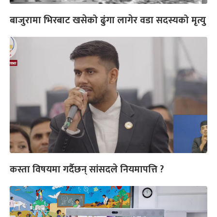
बाजुरामा भिरबाट खसेको ढुंगा लागेर वडा सदस्यको मृत्यु
कस्ता विषयमा गर्दैछन् सांसदले नियमापत्ति ?