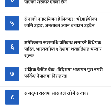
पाएको सरकार एक्लो छैन
सेनाको नाइटभिजन हेलिकप्टर : भीआईपीका
५
लागि उड्छ, जनताको ज्यान बचाउन उड्दैन
अमेरिकामा रूसमाथि प्रतिबन्ध लगाउने विधेयक
६
पारित, भारतसहित ५ देशमा शतप्रतिशत भन्सार
शुल्क
शैक्षिक क्रेडिट बैंक : विदेशमा अध्ययन पूरा नगरी
७
फर्किए नेपालमा निरन्तरता
संसद्‍मा रास्वपा सांसदले खोजे सरकार
८