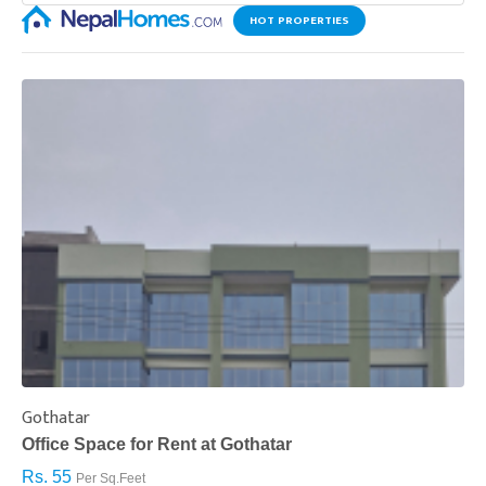
HOT PROPERTIES
Gothatar
S
Office Space for Rent at Gothatar
H
Rs. 55
R
Per Sq.Feet