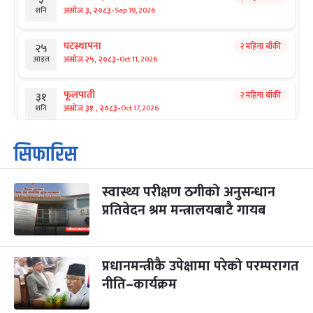
-
असोज ३, २०८३
Sep 19, 2026
शनि
घटस्थापना
२ महिना बाँकी
२५
-
असोज २५, २०८३
Oct 11, 2026
आइत
फूलपाती
२ महिना बाँकी
३१
-
असोज ३१ , २०८३
Oct 17, 2026
शनि
कार्तिक सङ्क्रान्ति
२ महिना बाँकी
१
सिफारिस
-
कार्तिक १, २०८३
Oct 18, 2026
आइत
स्वास्थ्य परीक्षण ठगीको अनुसन्धान
महानवमी
२ महिना बाँकी
३
-
प्रतिवेदन श्रम मन्त्रालयबाटै गायब
कार्तिक ३, २०८३
Oct 20, 2026
मंगल
विजयादशमी
२ महिना बाँकी
४
-
कार्तिक ४, २०८३
Oct 21, 2026
बुध
प्रधानमन्त्रीकै उपेक्षामा परेको परम्परागत
नीति–कार्यक्रम
पापा‌ङ्कुशा एकादशी व्रत
२ महिना बाँकी
५
-
कार्तिक ५, २०८३
Oct 22, 2026
बिहि