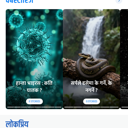
वेबस्टोरिज
हान्ता भाइरस : कति
सर्पले डसेमा के गर्ने, के
घातक ?
नगर्ने ?
8
STORIES
6
STORIES
लोकप्रिय