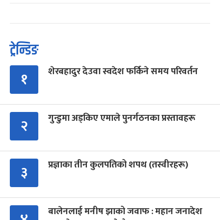
ट्रेन्डिङ
शेरबहादुर देउवा स्वदेश फर्किने समय परिवर्तन
१
गुन्डुमा अड्किए एमाले पुनर्गठनका प्रस्तावहरू
२
प्रज्ञाका तीन कुलपतिको शपथ (तस्वीरहरू)
३
बालेनलाई मनीष झाको जवाफ : महान जनादेश
४