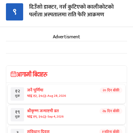
दिउँसो डाक्टर, नर्स कुटिएको कालीकोटको
९
पलाँता अस्पतालमा राति फेरि आक्रमण
Advertisment
आगामी बिदाहरु
जनै पूर्णिमा
२० दिन बाँकी
१२
-
भाद्र १२, २०८३
Aug 28, 2026
शुक्र
श्रीकृष्ण जन्माष्टमी व्रत
२७ दिन बाँकी
१९
-
भाद्र १९, २०८३
Sep 4, 2026
शुक्र
संविधान दिवस
१ महिना बाँकी
३