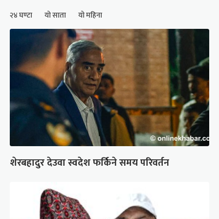
२४ घण्टा
यो साता
यो महिना
शेरबहादुर देउवा स्वदेश फर्किने समय परिवर्तन