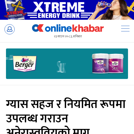
Skip
to
२३ साउन २०८३, शनिबार
content
ग्यास सहज र नियमित रूपमा
उपलब्ध गराउन
अनेरास्ववियुको माग