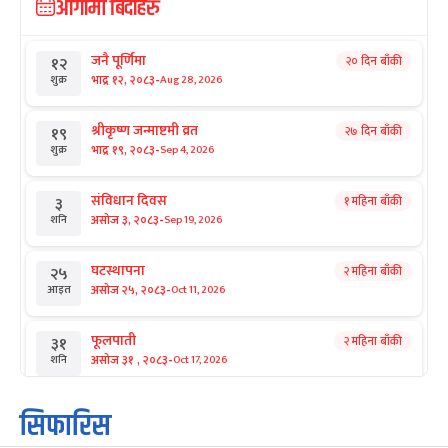
आगामी बिदाहरु
जनै पूर्णिमा
२० दिन बाँकी
१२
-
भाद्र १२, २०८३
Aug 28, 2026
शुक्र
श्रीकृष्ण जन्माष्टमी व्रत
२७ दिन बाँकी
१९
-
भाद्र १९, २०८३
Sep 4, 2026
शुक्र
संविधान दिवस
१ महिना बाँकी
३
-
असोज ३, २०८३
Sep 19, 2026
शनि
घटस्थापना
२ महिना बाँकी
२५
-
असोज २५, २०८३
Oct 11, 2026
आइत
फूलपाती
२ महिना बाँकी
३१
-
असोज ३१ , २०८३
Oct 17, 2026
शनि
कार्तिक सङ्क्रान्ति
२ महिना बाँकी
१
सिफारिस
-
कार्तिक १, २०८३
Oct 18, 2026
आइत