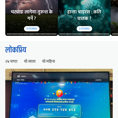
चट्याङ लागेमा तुरुन्त के
हान्ता भाइरस : कति
गर्ने ?
घातक ?
9
STORIES
8
STORIES
लोकप्रिय
२४ घण्टा
यो साता
यो महिना