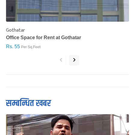
Gothatar
S
Office Space for Rent at Gothatar
H
Rs. 55
R
Per Sq.Feet
‹
›
सम्बन्धित खबर