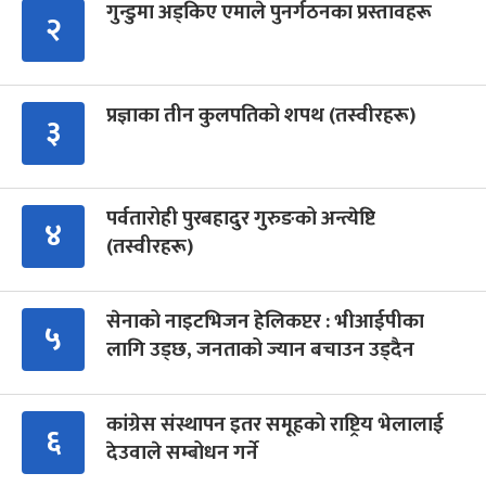
गुन्डुमा अड्किए एमाले पुनर्गठनका प्रस्तावहरू
२
प्रज्ञाका तीन कुलपतिको शपथ (तस्वीरहरू)
३
पर्वतारोही पुरबहादुर गुरुङको अन्त्येष्टि
४
(तस्वीरहरू)
सेनाको नाइटभिजन हेलिकप्टर : भीआईपीका
५
लागि उड्छ, जनताको ज्यान बचाउन उड्दैन
कांग्रेस संस्थापन इतर समूहको राष्ट्रिय भेलालाई
६
देउवाले सम्बोधन गर्ने