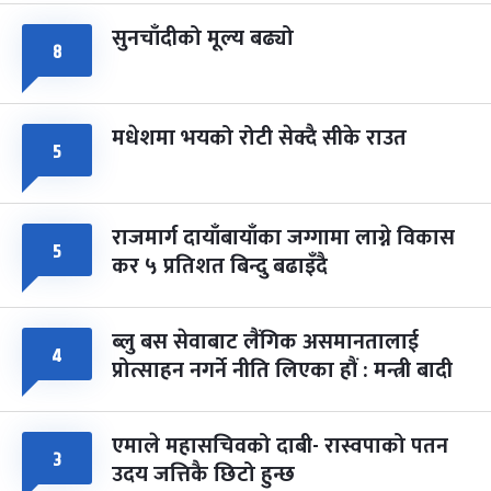
सुनचाँदीको मूल्य बढ्यो
८
मधेशमा भयको रोटी सेक्दै सीके राउत
५
राजमार्ग दायाँबायाँका जग्गामा लाग्ने विकास
५
कर ५ प्रतिशत बिन्दु बढाइँदै
ब्लु बस सेवाबाट लैंगिक असमानतालाई
४
प्रोत्साहन नगर्ने नीति लिएका हौं : मन्त्री बादी
एमाले महासचिवको दाबी- रास्वपाको पतन
३
उदय जत्तिकै छिटो हुन्छ