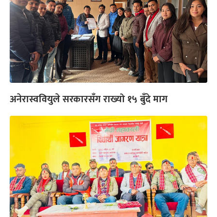
अनेरास्ववियुले सरकारसँग राख्यो १५ बुँदे माग