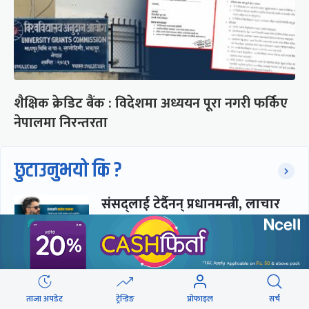
शैक्षिक क्रेडिट बैंक : विदेशमा अध्ययन पूरा नगरी फर्किए
नेपालमा निरन्तरता
छुटाउनुभयो कि ?
संसद्लाई टेर्दैनन् प्रधानमन्त्री, लाचार
छन् सभामुख
‘अस्थायी प्रकृतिको अध्यादेशले ऐनको
व्यवस्था विस्थापित गर्न सक्दैन’
ताजा अपडेट
ट्रेन्डिङ
प्रोफाइल
सर्च