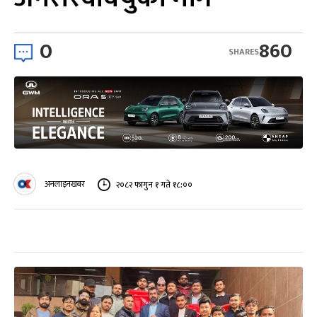
0
860
SHARES
अनलाइनखबर
२०८२ फागुन १ गते १८:००