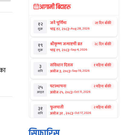
आगामी बिदाहरु
जनै पूर्णिमा
२१ दिन बाँकी
१२
-
भाद्र १२, २०८३
Aug 28, 2026
शुक्र
श्रीकृष्ण जन्माष्टमी व्रत
२८ दिन बाँकी
१९
-
भाद्र १९, २०८३
Sep 4, 2026
शुक्र
संविधान दिवस
१ महिना बाँकी
३
एका
-
असोज ३, २०८३
Sep 19, 2026
शनि
घटस्थापना
२ महिना बाँकी
२५
-
असोज २५, २०८३
Oct 11, 2026
आइत
फूलपाती
२ महिना बाँकी
३१
-
असोज ३१ , २०८३
Oct 17, 2026
शनि
कार्तिक सङ्क्रान्ति
२ महिना बाँकी
१
सिफारिस
-
कार्तिक १, २०८३
Oct 18, 2026
आइत