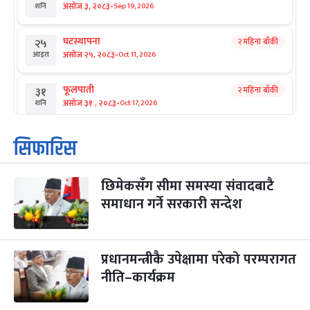
-
असोज ३, २०८३
Sep 19, 2026
शनि
घटस्थापना
२ महिना बाँकी
२५
-
असोज २५, २०८३
Oct 11, 2026
आइत
फूलपाती
२ महिना बाँकी
३१
-
असोज ३१ , २०८३
Oct 17, 2026
शनि
कार्तिक सङ्क्रान्ति
२ महिना बाँकी
१
सिफारिस
-
कार्तिक १, २०८३
Oct 18, 2026
आइत
छिमेकसँग सीमा समस्या संवादबाटै
महानवमी
२ महिना बाँकी
३
-
समाधान गर्ने सरकारी सन्देश
कार्तिक ३, २०८३
Oct 20, 2026
मंगल
विजयादशमी
२ महिना बाँकी
४
-
कार्तिक ४, २०८३
Oct 21, 2026
बुध
प्रधानमन्त्रीकै उपेक्षामा परेको परम्परागत
नीति–कार्यक्रम
पापा‌ङ्कुशा एकादशी व्रत
२ महिना बाँकी
५
-
कार्तिक ५, २०८३
Oct 22, 2026
बिहि