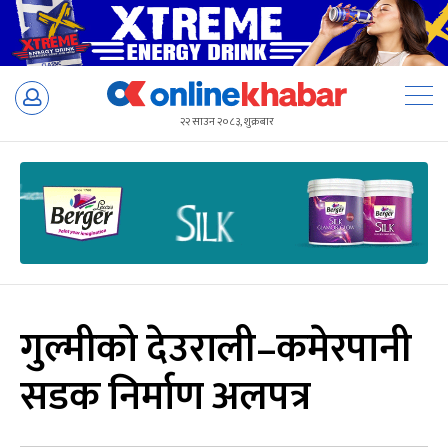
Skip
to
२२ साउन २०८३, शुक्रबार
content
गुल्मीको देउराली–कमेरपानी
सडक निर्माण अलपत्र