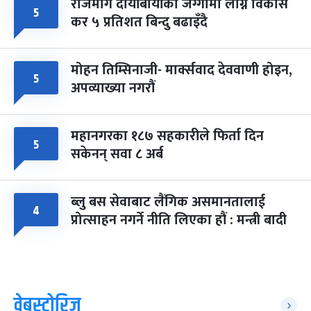
राजमार्ग दायाँबायाँका जग्गामा लाग्ने विकास
५
कर ५ प्रतिशत बिन्दु बढाइँदै
मोहन तिम्सिनाजी- मार्क्सवाद देववाणी होइन,
५
अपव्याख्या नगरौं
महानगरका १८७ सहकारीले फिर्ता दिन
५
सकेनन् सवा ८ अर्ब
ब्लु बस सेवाबाट लैंगिक असमानतालाई
४
प्रोत्साहन नगर्ने नीति लिएका हौं : मन्त्री बादी
वेबस्टोरिज