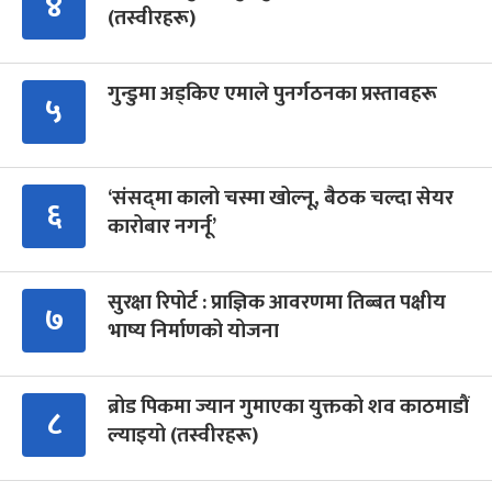
४
(तस्वीरहरू)
गुन्डुमा अड्किए एमाले पुनर्गठनका प्रस्तावहरू
५
‘संसद्‍मा कालो चस्मा खोल्नू, बैठक चल्दा सेयर
६
कारोबार नगर्नू’
सुरक्षा रिपोर्ट : प्राज्ञिक आवरणमा तिब्बत पक्षीय
७
भाष्य निर्माणको योजना
ब्रोड पिकमा ज्यान गुमाएका युक्तको शव काठमाडौं
८
ल्याइयो (तस्वीरहरू)