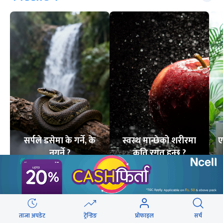
सर्पले डसेमा के गर्ने, के
स्वस्थ मान्छेको शरीरमा
ए
नगर्ने ?
कति रगत हुन्छ ?
6
STORIES
7
STORIES
लोकप्रिय
ताजा अपडेट
ट्रेन्डिङ
प्रोफाइल
सर्च