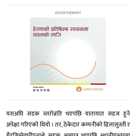
यसअघि सडक स्तरोन्नति भएपछि यातायात सहज हुने
अपेक्षा गरिएको थियो । तर, ठेकेदार कम्पनीको ढिलासुस्ती र
गैरजिम्मेवारीपनाले सडक अलपत्र भएपछि स्थानीयस्तरमा