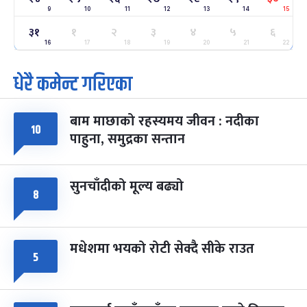
9
10
11
12
13
14
15
३१
ग्याल्पो ल्होसार
१
२
३
४
५
६
७ महिना बाँकी
२५
-
फाल्गुन २५, २०८३
Mar 9, 2027
मंगल
16
17
18
19
20
21
22
धेरै कमेन्ट गरिएका
पूर्णिमा व्रत
७ महिना बाँकी
७
-
चैत्र ७, २०८३
Mar 21, 2027
आइत
बाम माछाको रहस्यमय जीवन : नदीका
फागुपूर्णिमा
१०
७ महिना बाँकी
८
पाहुना, समुद्रका सन्तान
-
चैत्र ८, २०८३
Mar 22, 2027
सोम
सुनचाँदीको मूल्य बढ्यो
८
मधेशमा भयको रोटी सेक्दै सीके राउत
५