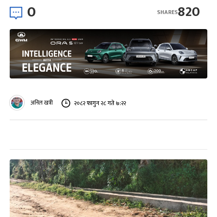
0
820
SHARES
अनिल खत्री
२०८२ फागुन २८ गते ७:२२