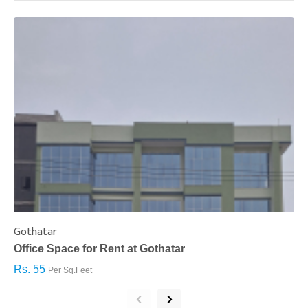
Gothatar
S
Office Space for Rent at Gothatar
H
Rs. 55
R
Per Sq.Feet
‹
›