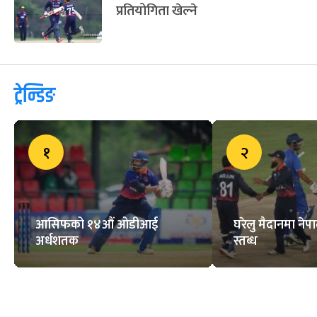
प्रतियोगिता खेल्ने
ट्रेन्डिङ
१
२
आसिफको १४औं ओडीआई
घरेलु मैदानमा नेप
अर्धशतक
स्तब्ध