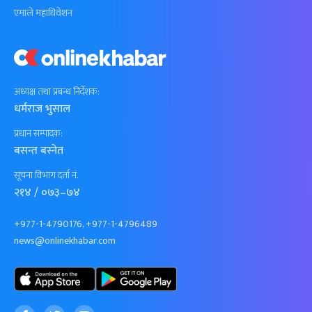
एमाले महाधिवेशन
अध्यक्ष तथा प्रबन्ध निर्देशक:
धर्मराज भुसाल
प्रधान सम्पादक:
बसन्त बस्नेत
सूचना विभाग दर्ता नं.
२१४ / ०७३–७४
+977-1-4790176, +977-1-4796489
news@onlinekhabar.com