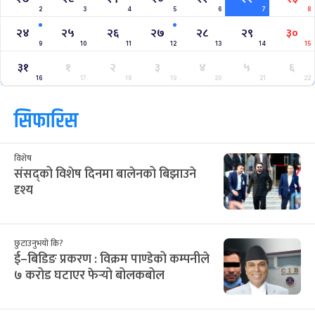
2
3
4
5
6
7
8
२४
२५
२६
२७
२८
२९
३०
9
10
11
12
13
14
15
३१
१
२
३
४
५
६
16
17
18
19
20
21
22
सिफारिस
विशेष
संसद्को विशेष दिनमा बालेनको बिझाउने
दृश्य
छुटाउनुभयो कि?
ई–बिडिङ प्रकरण : विक्रम पाण्डेको कम्पनीले
७ करोड घटाएर फेर्‍यो बोलकबोल