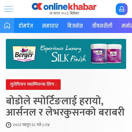
२१ साउन २०८३, बिहीबार
होमपेज
समाचार
बिजनेस
जीवनशैली
मनोर
युरोपियन च्याम्पियन्स लिग :
बोडोले स्पोर्टिङलाई हरायो,
आर्सनल र लेभरकुसनको बराबरी
२०८२ फागुन २८ गते ८:२४