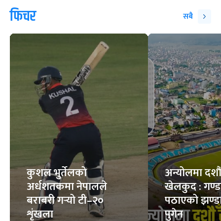
फिचर
सबै
कुशल भुर्तेलको
अन्योलमा दशौँ र
अर्धशतकमा नेपालले
खेलकुद : गण्
बराबरी गर्‍यो टी–२०
पठाएको झण्डा
शृंखला
पुगेन