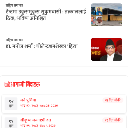
राष्ट्रिय समाचार
टेन्टमा उकुसमुकुस सुकुमवासी : तत्काललाई
ठिक, भविष्य अनिश्चित
राष्ट्रिय समाचार
डा. मनोज शर्मा : चोलेन्द्रशमशेरका ‘हिरा’
आगामी बिदाहरु
जनै पूर्णिमा
२२ दिन बाँकी
१२
-
भाद्र १२, २०८३
Aug 28, 2026
शुक्र
श्रीकृष्ण जन्माष्टमी व्रत
२९ दिन बाँकी
१९
-
भाद्र १९, २०८३
Sep 4, 2026
शुक्र