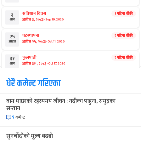
संविधान दिवस
१ महिना बाँकी
३
-
असोज ३, २०८३
Sep 19, 2026
शनि
घटस्थापना
२ महिना बाँकी
२५
-
असोज २५, २०८३
Oct 11, 2026
आइत
फूलपाती
२ महिना बाँकी
३१
-
असोज ३१ , २०८३
Oct 17, 2026
शनि
कार्तिक सङ्क्रान्ति
धेरै कमेन्ट गरिएका
२ महिना बाँकी
१
-
कार्तिक १, २०८३
Oct 18, 2026
आइत
बाम माछाको रहस्यमय जीवन : नदीका पाहुना, समुद्रका
महानवमी
२ महिना बाँकी
३
सन्तान
-
कार्तिक ३, २०८३
Oct 20, 2026
मंगल
९
कमेन्ट
विजयादशमी
२ महिना बाँकी
४
-
कार्तिक ४, २०८३
Oct 21, 2026
बुध
सुनचाँदीको मूल्य बढ्यो