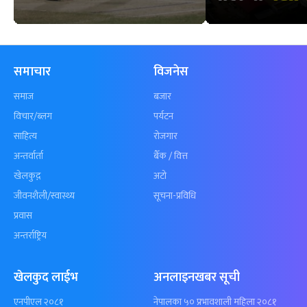
समाचार
विजनेस
समाज
बजार
विचार/ब्लग
पर्यटन
साहित्य
रोजगार
अन्तर्वार्ता
बैँक / वित्त
खेलकुद़़
अटो
जीवनशैली/स्वास्थ्य
सूचना-प्रविधि
प्रवास
अन्तर्राष्ट्रिय
खेलकुद लाईभ
अनलाइनखबर सूची
एनपीएल २०८१
नेपालका ५० प्रभावशाली महिला २०८१