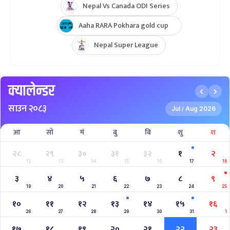
Nepal Vs Canada ODI Series
Aaha RARA Pokhara gold cup
Nepal Super League
क्यालेन्डर
साउन २०८३
Jul
Aug 2026
/
आ
सो
मं
बु
बि
शु
श
२८
२९
३०
३१
३२
१
२
12
13
14
15
16
17
18
३
४
५
६
७
८
९
19
20
21
22
23
24
25
१०
११
१२
१३
१४
१५
१६
26
27
28
29
30
31
1
१७
१८
१९
२०
२१
२२
२३