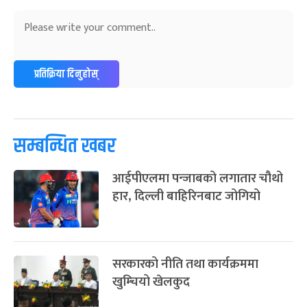
अन्तराष्ट्रिय नारी दिवस
७ महिना बाँकी
२४
-
फाल्गुन २४, २०८३
Mar 8, 2027
सोम
ग्याल्पो ल्होसार
७ महिना बाँकी
२५
प्रतिक्रिया दिनुहोस्
-
फाल्गुन २५, २०८३
Mar 9, 2027
मंगल
पूर्णिमा व्रत
७ महिना बाँकी
७
-
चैत्र ७, २०८३
Mar 21, 2027
आइत
सम्बन्धित खबर
फागुपूर्णिमा
७ महिना बाँकी
८
आईपीएलमा पन्जाबको लगातार चौथो
-
चैत्र ८, २०८३
Mar 22, 2027
सोम
हार, दिल्ली बाहिरिनबाट जोगियो
सरकारको नीति तथा कार्यक्रममा
खुम्चियो खेलकुद