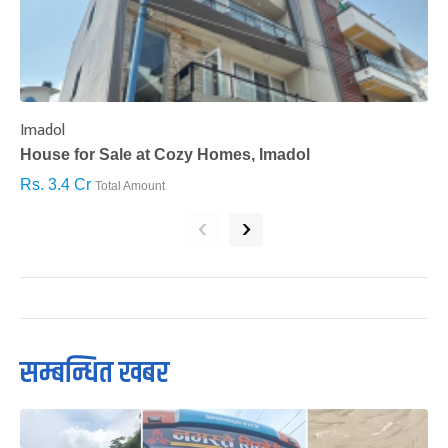
Imadol
B
House for Sale at Cozy Homes, Imadol
B
Rs. 3.4 Cr
R
Total Amount
‹
›
सम्बन्धित खबर