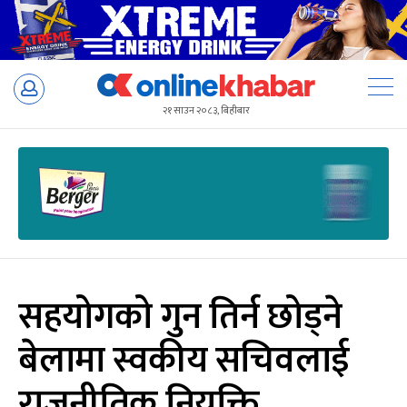
Skip
to
२१ साउन २०८३, बिहीबार
content
सहयोगको गुन तिर्न छोड्ने
बेलामा स्वकीय सचिवलाई
राजनीतिक नियुक्ति