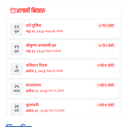
आगामी बिदाहरु
जनै पूर्णिमा
२२ दिन बाँकी
१२
-
भाद्र १२, २०८३
Aug 28, 2026
शुक्र
श्रीकृष्ण जन्माष्टमी व्रत
२९ दिन बाँकी
१९
-
भाद्र १९, २०८३
Sep 4, 2026
शुक्र
संविधान दिवस
१ महिना बाँकी
३
-
असोज ३, २०८३
Sep 19, 2026
शनि
घटस्थापना
२ महिना बाँकी
२५
-
असोज २५, २०८३
Oct 11, 2026
आइत
फूलपाती
२ महिना बाँकी
३१
-
असोज ३१ , २०८३
Oct 17, 2026
शनि
कार्तिक सङ्क्रान्ति
२ महिना बाँकी
१