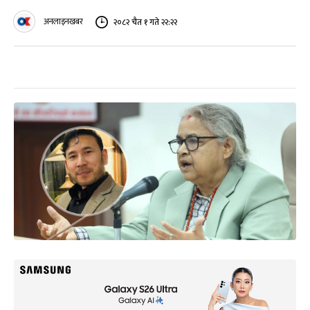
अनलाइनखबर
२०८२ चैत १ गते २२:२२