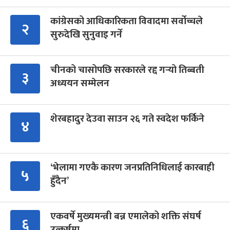
कांग्रेसको आधिकारिकता विवादमा सर्वोच्चले
२
सुरुदेखि सुनुवाइ गर्ने
चीनको चासोपछि सरकारले रद्द गर्‍यो तिब्बती
३
अध्ययन सम्मेलन
शेरबहादुर देउवा साउन २६ गते स्वदेश फर्किने
४
‘भेलामा गएकै कारण जनप्रतिनिधिलाई कारबाही
५
हुँदैन’
एकवर्षे मुख्यमन्त्री बन्न एमालेको शक्ति संघर्ष
६
उत्कर्षमा