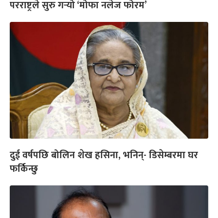
परराष्ट्रले सुरु गर्‍यो ‘मोफा नलेज फोरम’
दुई वर्षपछि बोलिन शेख हसिना, भनिन्- डिसेम्बरमा घर
फर्किन्छु