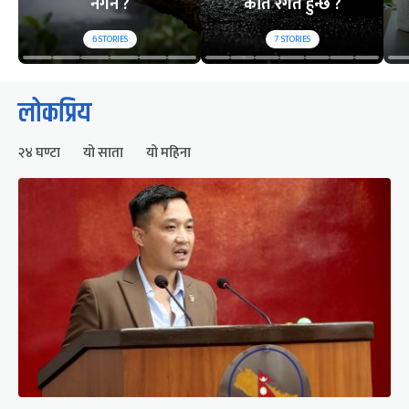
नगर्ने ?
कति रगत हुन्छ ?
6
STORIES
7
STORIES
लोकप्रिय
२४ घण्टा
यो साता
यो महिना