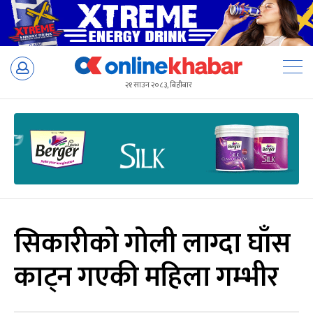
Skip
to
२१ साउन २०८३, बिहीबार
content
सिकारीको गोली लाग्दा घाँस
काट्न गएकी महिला गम्भीर