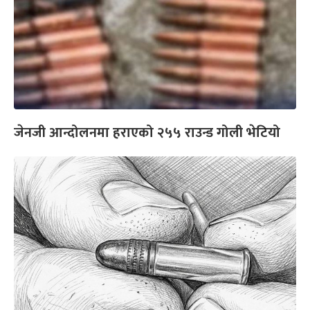
जेनजी आन्दोलनमा हराएको २५५ राउन्ड गोली भेटियो