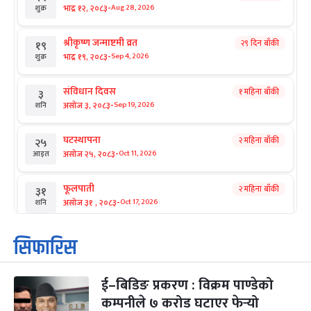
-
भाद्र १२, २०८३
Aug 28, 2026
शुक्र
श्रीकृष्ण जन्माष्टमी व्रत
२९ दिन बाँकी
१९
-
भाद्र १९, २०८३
Sep 4, 2026
शुक्र
संविधान दिवस
१ महिना बाँकी
३
-
असोज ३, २०८३
Sep 19, 2026
शनि
घटस्थापना
२ महिना बाँकी
२५
-
असोज २५, २०८३
Oct 11, 2026
आइत
फूलपाती
२ महिना बाँकी
३१
-
असोज ३१ , २०८३
Oct 17, 2026
शनि
कार्तिक सङ्क्रान्ति
२ महिना बाँकी
१
सिफारिस
-
कार्तिक १, २०८३
Oct 18, 2026
आइत
ई–बिडिङ प्रकरण : विक्रम पाण्डेको
महानवमी
२ महिना बाँकी
३
-
कम्पनीले ७ करोड घटाएर फेर्‍यो
कार्तिक ३, २०८३
Oct 20, 2026
मंगल