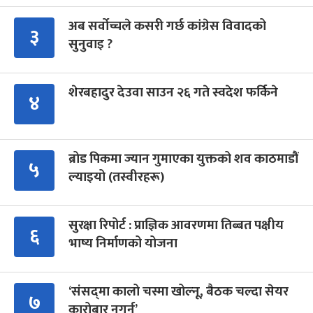
अब सर्वोच्चले कसरी गर्छ कांग्रेस विवादको
३
सुनुवाइ ?
शेरबहादुर देउवा साउन २६ गते स्वदेश फर्किने
४
ब्रोड पिकमा ज्यान गुमाएका युक्तको शव काठमाडौं
५
ल्याइयो (तस्वीरहरू)
सुरक्षा रिपोर्ट : प्राज्ञिक आवरणमा तिब्बत पक्षीय
६
भाष्य निर्माणको योजना
‘संसद्‍मा कालो चस्मा खोल्नू, बैठक चल्दा सेयर
७
कारोबार नगर्नू’