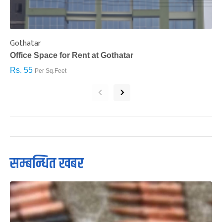
Gothatar
S
Office Space for Rent at Gothatar
H
Rs. 55
R
Per Sq.Feet
‹
›
सम्बन्धित खबर