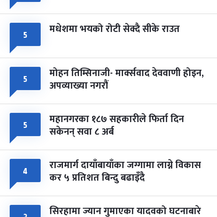
मधेशमा भयको रोटी सेक्दै सीके राउत
५
मोहन तिम्सिनाजी- मार्क्सवाद देववाणी होइन,
५
अपव्याख्या नगरौं
महानगरका १८७ सहकारीले फिर्ता दिन
५
सकेनन् सवा ८ अर्ब
राजमार्ग दायाँबायाँका जग्गामा लाग्ने विकास
४
कर ५ प्रतिशत बिन्दु बढाइँदै
सिरहामा ज्यान गुमाएका यादवको घटनाबारे