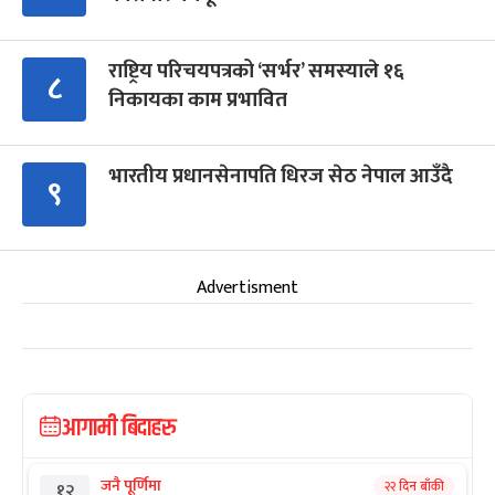
राष्ट्रिय परिचयपत्रको ‘सर्भर’ समस्याले १६
८
निकायका काम प्रभावित
भारतीय प्रधानसेनापति धिरज सेठ नेपाल आउँदै
९
Advertisment
आगामी बिदाहरु
जनै पूर्णिमा
२२ दिन बाँकी
१२