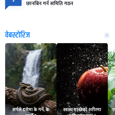
३
छानबिन गर्न समिति गठन
वेबस्टोरिज
सर्पले डसेमा के गर्ने, के
स्वस्थ मान्छेको शरीरमा
ए