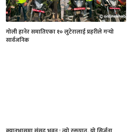
गोली हानेर समातिएका १० लुटेरालाई प्रहरीले गर्‍यो
सार्वजनिक
क्यानभासमा संसद् भवन : त्यो रक्तपात, यो सिर्जना