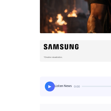
Listen News
0:00
▶