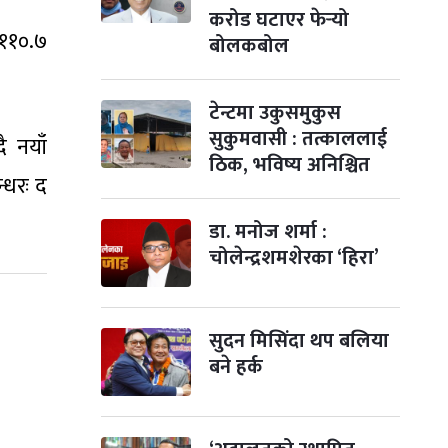
विजयादशमी
२ महिना बाँकी
४
करोड घटाएर फेर्‍यो
-
कार्तिक ४, २०८३
Oct 21, 2026
बुध
 ११०.७
बोलकबोल
पापा‌ङ्कुशा एकादशी व्रत
२ महिना बाँकी
५
-
कार्तिक ५, २०८३
Oct 22, 2026
बिहि
टेन्टमा उकुसमुकुस
सुकुमवासी : तत्काललाई
ै नयाँ
कुकुर तिहार
३ महिना बाँकी
२२
ठिक, भविष्य अनिश्चित
-
कार्तिक २२, २०८३
Nov 8, 2026
आइत
्धरः द
गाई पूजा
३ महिना बाँकी
२३
डा. मनोज शर्मा :
-
कार्तिक २३, २०८३
Nov 9, 2026
सोम
चोलेन्द्रशमशेरका ‘हिरा’
गोरुपुजा
३ महिना बाँकी
२४
-
कार्तिक २४, २०८३
Nov 10, 2026
मंगल
सुदन मिसिंदा थप बलिया
भाइटीका
बने हर्क
३ महिना बाँकी
२५
-
कार्तिक २५, २०८३
Nov 11, 2026
बुध
छठपर्व
३ महिना बाँकी
२९