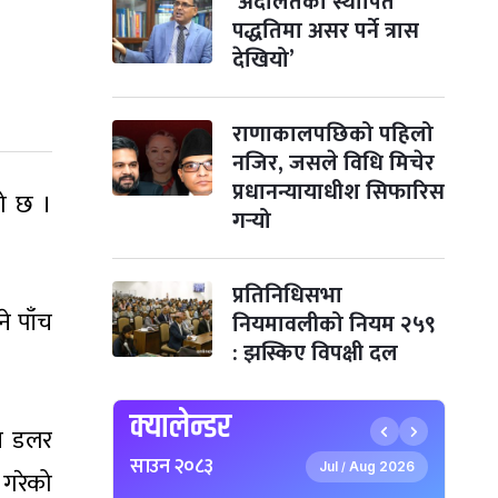
‘अदालतको स्थापित
-
कार्तिक २९, २०८३
Nov 15, 2026
आइत
पद्धतिमा असर पर्ने त्रास
देखियो’
क्रिसमस डे
४ महिना बाँकी
१०
-
पौष १०, २०८३
Dec 25, 2026
शुक्र
राणाकालपछिको पहिलो
तमुल्होछार
४ महिना बाँकी
१५
-
नजिर, जसले विधि मिचेर
पौष १५, २०८३
Dec 30, 2026
बुध
प्रधानन्यायाधीश सिफारिस
को छ ।
पृथ्वी जयन्ती
गर्‍यो
५ महिना बाँकी
२७
-
पौष २७, २०८३
Jan 11, 2027
सोम
प्रतिनिधिसभा
माघे सङ्क्रान्ति
५ महिना बाँकी
१
-
माघ १, २०८३
Jan 15, 2027
े पाँच
शुक्र
नियमावलीको नियम २५९
: झस्किए विपक्षी दल
सहिद दिवस
५ महिना बाँकी
१६
-
माघ १६, २०८३
Jan 30, 2027
शनि
क्यालेन्डर
न डलर
सोनम ल्होछार
६ महिना बाँकी
२४
साउन २०८३
-
माघ २४, २०८३
Feb 7, 2027
Jul
Aug 2026
आइत
/
 गरेको