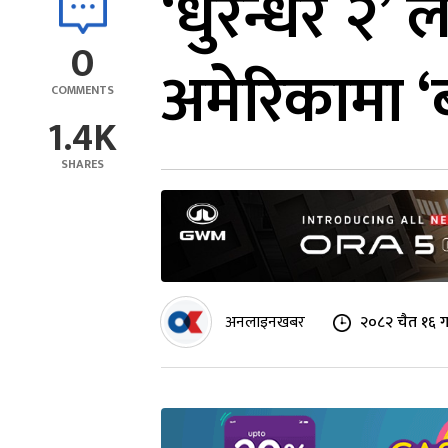
‘धुरन्धर २’
0
अमेरिकामा ‘
COMMENTS
1.4K
SHARES
अनलाइनखबर
२०८२ चैत १६ ग