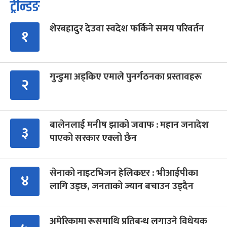
ट्रेन्डिङ
शेरबहादुर देउवा स्वदेश फर्किने समय परिवर्तन
१
गुन्डुमा अड्किए एमाले पुनर्गठनका प्रस्तावहरू
२
बालेनलाई मनीष झाको जवाफ : महान जनादेश
३
पाएको सरकार एक्लो छैन
सेनाको नाइटभिजन हेलिकप्टर : भीआईपीका
४
लागि उड्छ, जनताको ज्यान बचाउन उड्दैन
अमेरिकामा रूसमाथि प्रतिबन्ध लगाउने विधेयक