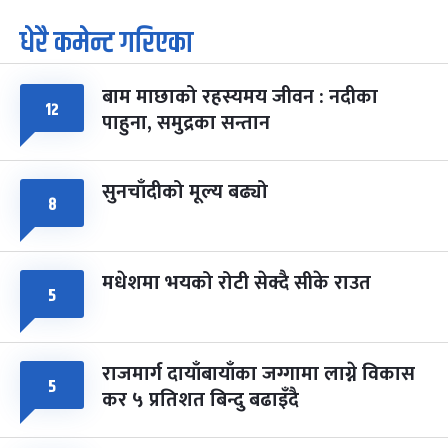
धेरै कमेन्ट गरिएका
पूर्णिमा व्रत
७ महिना बाँकी
७
-
चैत्र ७, २०८३
Mar 21, 2027
आइत
बाम माछाको रहस्यमय जीवन : नदीका
फागुपूर्णिमा
७ महिना बाँकी
८
१२
पाहुना, समुद्रका सन्तान
-
चैत्र ८, २०८३
Mar 22, 2027
सोम
सुनचाँदीको मूल्य बढ्यो
८
मधेशमा भयको रोटी सेक्दै सीके राउत
५
राजमार्ग दायाँबायाँका जग्गामा लाग्ने विकास
५
कर ५ प्रतिशत बिन्दु बढाइँदै