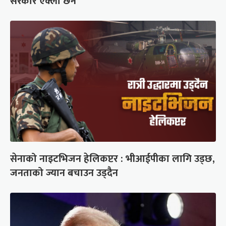
सरकार एक्लो छैन
सेनाको नाइटभिजन हेलिकप्टर : भीआईपीका लागि उड्छ,
जनताको ज्यान बचाउन उड्दैन