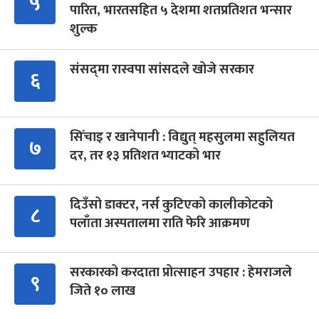
५
पारित, भारतसहित ५ देशमा शतप्रतिशत भन्सार
शुल्क
संसद्‍मा रास्वपा सांसदले खोजे सरकार
६
सिँचाइ र खानेपानी : विद्युत् महसुलमा सहुलियत
७
दर, तर १३ प्रतिशत भ्याटको भार
दिउँसो डाक्टर, नर्स कुटिएको कालीकोटको
८
पलाँता अस्पतालमा राति फेरि आक्रमण
सरकारको करदाता प्रोत्साहन उपहार : हेमराजले
९
जिते १० लाख