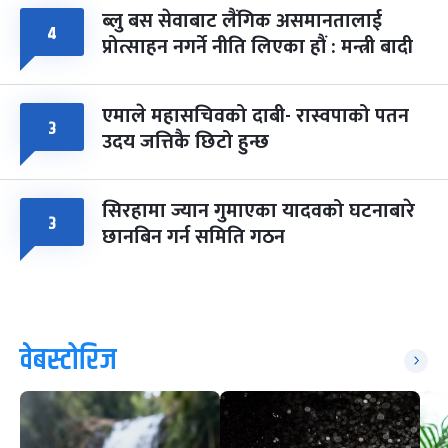
ब्लु बस सेवाबाट लैंगिक असमानतालाई
४
प्रोत्साहन नगर्ने नीति लिएका हौं : मन्त्री बादी
एमाले महासचिवको दाबी- रास्वपाको पतन
३
उदय जत्तिकै छिटो हुन्छ
सिरहामा ज्यान गुमाएका यादवको घटनाबारे
३
छानबिन गर्न समिति गठन
वेबस्टोरिज