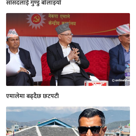
सांसदलाई गुण्डु बोलाइयो
एमालेमा बढ्दैछ छटपटी