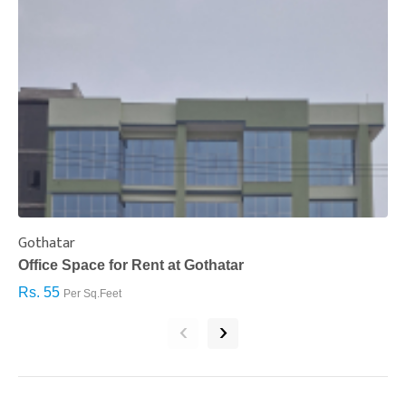
Gothatar
S
Office Space for Rent at Gothatar
H
Rs. 55
R
Per Sq.Feet
‹
›