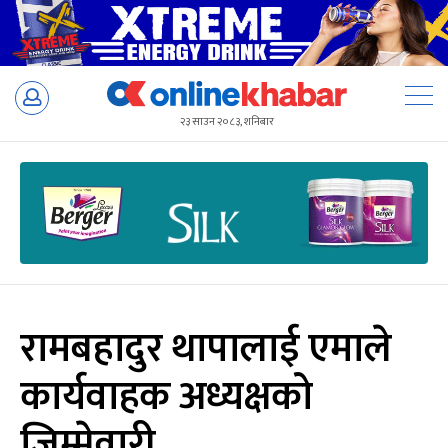
Skip
to
२३ साउन २०८३, शनिबार
content
रामबहादुर थापालाई एमाले
कार्यवाहक अध्यक्षको
जिम्मेवारी