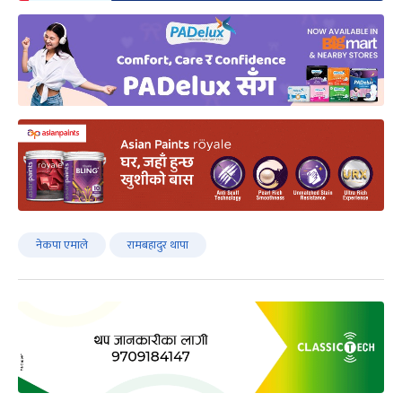
नेकपा एमाले
रामबहादुर थापा