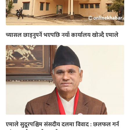
च्यासल छाड्नुपर्ने भएपछि नयाँ कार्यालय खोज्दै एमाले
एमाले सुदूरपश्चिम संसदीय दलमा विवाद : छलफल गर्न