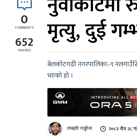
नुवाकोटमा र
0
मृत्यु, दुई ग
COMMENTS
652
SHARES
बेलकोटगढी नगरपालिका–९ नलगाउँस्थित आ
भएको हो ।
रामहरि गजुरेल
२०८२ चैत २८ ग