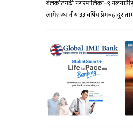
बेलकोटगढी नगरपालिका–९ नलगाउँस्थि
लागेर स्थानीय ३३ वर्षिय प्रेमबहादुर ता