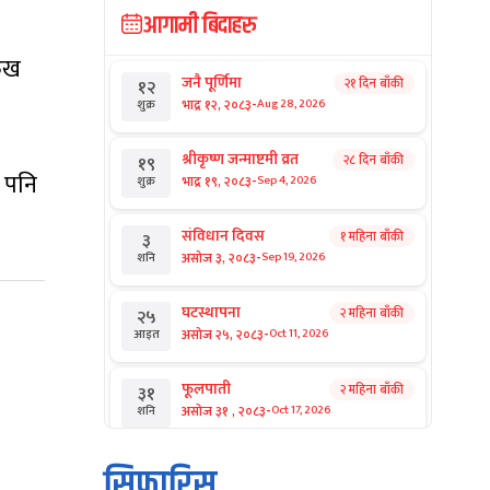
आगामी बिदाहरु
रुख
जनै पूर्णिमा
२१ दिन बाँकी
१२
-
भाद्र १२, २०८३
Aug 28, 2026
शुक्र
श्रीकृष्ण जन्माष्टमी व्रत
२८ दिन बाँकी
१९
 पनि
-
भाद्र १९, २०८३
Sep 4, 2026
शुक्र
संविधान दिवस
१ महिना बाँकी
३
-
असोज ३, २०८३
Sep 19, 2026
शनि
घटस्थापना
२ महिना बाँकी
२५
-
असोज २५, २०८३
Oct 11, 2026
आइत
फूलपाती
२ महिना बाँकी
३१
-
असोज ३१ , २०८३
Oct 17, 2026
शनि
कार्तिक सङ्क्रान्ति
२ महिना बाँकी
१
सिफारिस
-
कार्तिक १, २०८३
Oct 18, 2026
आइत