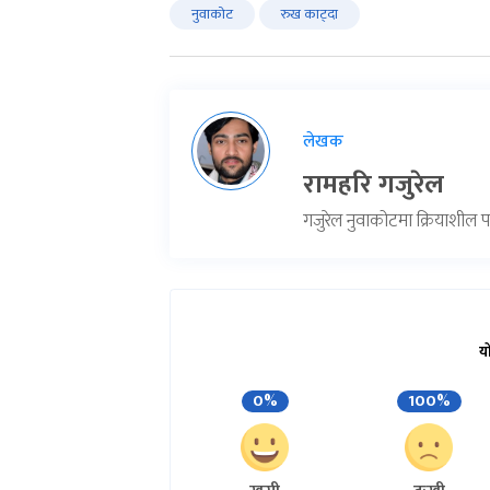
नुवाकोट
रुख काट्दा
लेखक
रामहरि गजुरेल
गजुरेल नुवाकोटमा क्रियाशील पत्
य
0%
100%