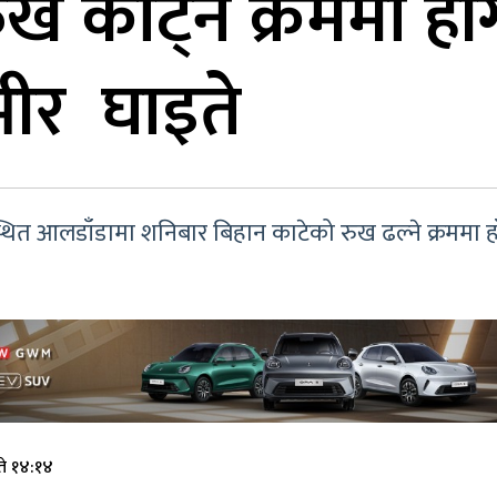
ुख काट्ने क्रममा ह
म्भीर घाइते
लडाँडामा शनिबार बिहान काटेको रुख ढल्ने क्रममा हाँगा ल
ते १४:१४