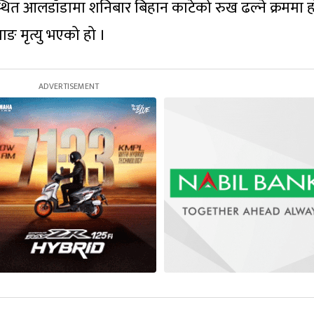
त आलडाँडामा शनिबार बिहान काटेको रुख ढल्ने क्रममा हा
माङ मृत्यु भएको हो ।