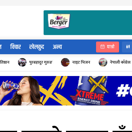
न
विचार
खेलकुद
अन्य
पात्रो
रतिष्ठान
पुरबहादुर गुरुङ
नाइट भिजन
नेपाली काँग्रेस