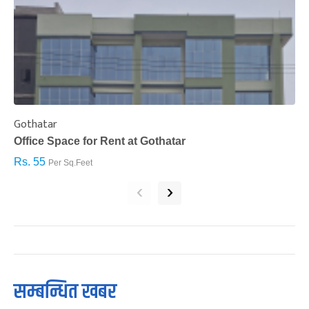
Gothatar
S
Office Space for Rent at Gothatar
H
Rs. 55
R
Per Sq.Feet
‹
›
सम्बन्धित खबर