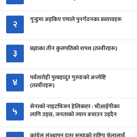
गुन्डुमा अड्किए एमाले पुनर्गठनका प्रस्तावहरू
२
प्रज्ञाका तीन कुलपतिको शपथ (तस्वीरहरू)
३
पर्वतारोही पुरबहादुर गुरुङको अन्त्येष्टि
४
(तस्वीरहरू)
सेनाको नाइटभिजन हेलिकप्टर : भीआईपीका
५
लागि उड्छ, जनताको ज्यान बचाउन उड्दैन
कांग्रेस संस्थापन इतर समूहको राष्ट्रिय भेलालाई