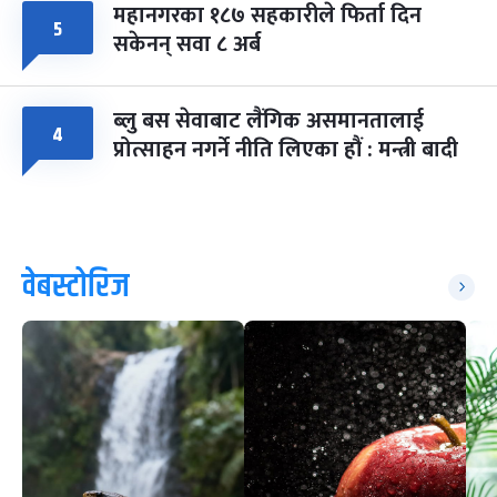
महानगरका १८७ सहकारीले फिर्ता दिन
५
सकेनन् सवा ८ अर्ब
ब्लु बस सेवाबाट लैंगिक असमानतालाई
४
प्रोत्साहन नगर्ने नीति लिएका हौं : मन्त्री बादी
वेबस्टोरिज