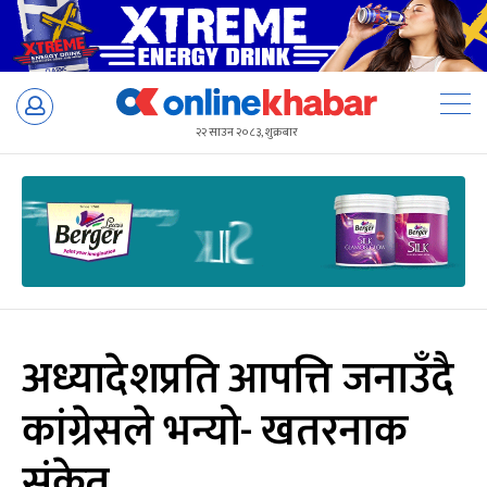
Skip
to
२२ साउन २०८३, शुक्रबार
content
अध्यादेशप्रति आपत्ति जनाउँदै
कांग्रेसले भन्यो- खतरनाक
संकेत