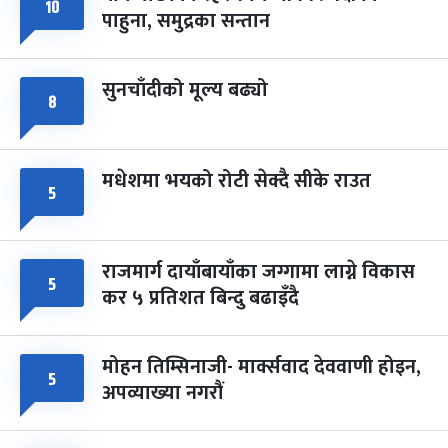
फागुपूर्णिमा
७ महिना बाँकी
८
१०
पाहुना, समुद्रका सन्तान
-
चैत्र ८, २०८३
Mar 22, 2027
सोम
सुनचाँदीको मूल्य बढ्यो
८
मधेशमा भयको रोटी सेक्दै सीके राउत
५
राजमार्ग दायाँबायाँका जग्गामा लाग्ने विकास
५
कर ५ प्रतिशत बिन्दु बढाइँदै
मोहन तिम्सिनाजी- मार्क्सवाद देववाणी होइन,
५
अपव्याख्या नगरौं