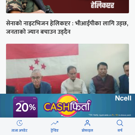
सेनाको नाइटभिजन हेलिकप्टर : भीआईपीका लागि उड्छ,
जनताको ज्यान बचाउन उड्दैन
कांग्रेस संस्थापन इतर समूहको राष्ट्रिय भेलालाई देउवाले
ताजा अपडेट
ट्रेन्डिङ
प्रोफाइल
सर्च
सम्बोधन गर्ने