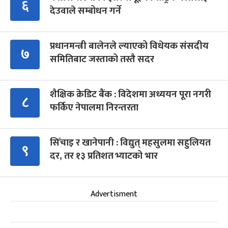
६
देउवाले सम्बोधन गर्ने
प्रधानमन्त्री बालेनले ल्याएको विधेयक संसदीय
७
समितिबाट जस्ताको तस्तै सदर
शैक्षिक क्रेडिट बैंक : विदेशमा अध्ययन पूरा नगरी
८
फर्किए नेपालमा निरन्तरता
सिँचाइ र खानेपानी : विद्युत् महसुलमा सहुलियत
९
दर, तर १३ प्रतिशत भ्याटको भार
Advertisment