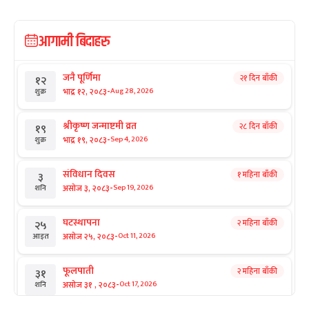
आगामी बिदाहरु
जनै पूर्णिमा
२१ दिन बाँकी
१२
-
भाद्र १२, २०८३
Aug 28, 2026
शुक्र
श्रीकृष्ण जन्माष्टमी व्रत
२८ दिन बाँकी
१९
-
भाद्र १९, २०८३
Sep 4, 2026
शुक्र
संविधान दिवस
१ महिना बाँकी
३
-
असोज ३, २०८३
Sep 19, 2026
शनि
घटस्थापना
२ महिना बाँकी
२५
-
असोज २५, २०८३
Oct 11, 2026
आइत
फूलपाती
२ महिना बाँकी
३१
-
असोज ३१ , २०८३
Oct 17, 2026
शनि