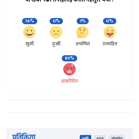
यो खबर पढेर तपाईलाई कस्तो महसुस भयो ?
14%
0%
1%
0%
खुसी
दुःखी
अचम्मित
उत्साहित
85%
आक्रोशित
प्रतिक्रिया
भर्खरै
पुराना
लोकप्रिय