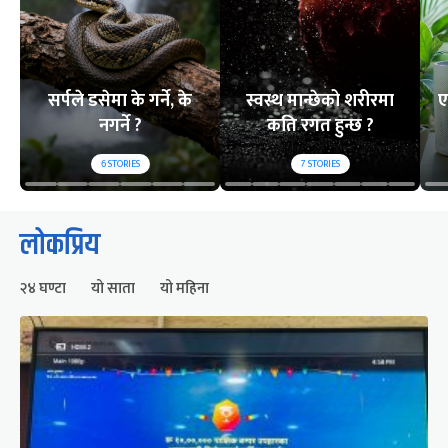
सर्पले डसेमा के गर्ने, के
स्वस्थ मान्छेको शरीरमा
ए
नगर्ने ?
कति रगत हुन्छ ?
6
STORIES
7
STORIES
लोकप्रिय
२४ घण्टा
यो साता
यो महिना