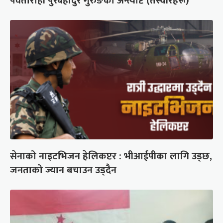
पर्वतारोही पुरबहादुर गुरुङको अन्त्येष्टि (तस्वीरहरू)
सेनाको नाइटभिजन हेलिकप्टर : भीआईपीका लागि उड्छ,
जनताको ज्यान बचाउन उड्दैन