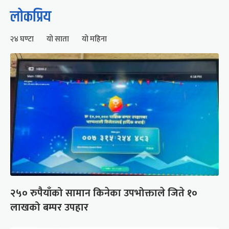
लोकप्रिय
२४ घण्टा
यो साता
यो महिना
२५० रुपैयाँको सामान किनेका उपभोक्ताले जिते १०
लाखको बम्पर उपहार