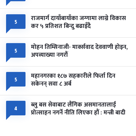
राजमार्ग दायाँबायाँका जग्गामा लाग्ने विकास
५
कर ५ प्रतिशत बिन्दु बढाइँदै
मोहन तिम्सिनाजी- मार्क्सवाद देववाणी होइन,
५
अपव्याख्या नगरौं
महानगरका १८७ सहकारीले फिर्ता दिन
५
सकेनन् सवा ८ अर्ब
ब्लु बस सेवाबाट लैंगिक असमानतालाई
४
प्रोत्साहन नगर्ने नीति लिएका हौं : मन्त्री बादी