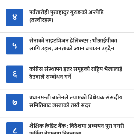
पर्वतारोही पुरबहादुर गुरुङको अन्त्येष्टि
४
(तस्वीरहरू)
सेनाको नाइटभिजन हेलिकप्टर : भीआईपीका
५
लागि उड्छ, जनताको ज्यान बचाउन उड्दैन
कांग्रेस संस्थापन इतर समूहको राष्ट्रिय भेलालाई
६
देउवाले सम्बोधन गर्ने
प्रधानमन्त्री बालेनले ल्याएको विधेयक संसदीय
७
समितिबाट जस्ताको तस्तै सदर
शैक्षिक क्रेडिट बैंक : विदेशमा अध्ययन पूरा नगरी
८
फर्किए नेपालमा निरन्तरता