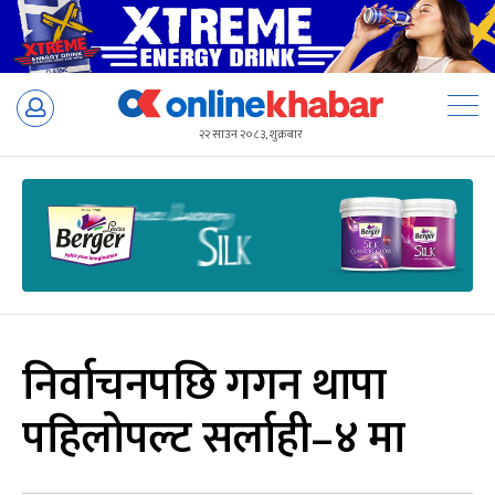
Skip
to
२२ साउन २०८३, शुक्रबार
content
निर्वाचनपछि गगन थापा
पहिलोपल्ट सर्लाही–४ मा