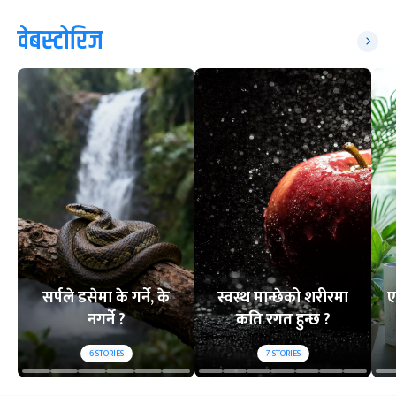
वेबस्टोरिज
सर्पले डसेमा के गर्ने, के
स्वस्थ मान्छेको शरीरमा
ए
नगर्ने ?
कति रगत हुन्छ ?
6
STORIES
7
STORIES