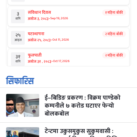
संविधान दिवस
१ महिना बाँकी
३
-
असोज ३, २०८३
Sep 19, 2026
शनि
घटस्थापना
२ महिना बाँकी
२५
-
असोज २५, २०८३
Oct 11, 2026
आइत
फूलपाती
२ महिना बाँकी
३१
-
असोज ३१ , २०८३
Oct 17, 2026
शनि
कार्तिक सङ्क्रान्ति
२ महिना बाँकी
१
सिफारिस
-
कार्तिक १, २०८३
Oct 18, 2026
आइत
ई–बिडिङ प्रकरण : विक्रम पाण्डेको
महानवमी
२ महिना बाँकी
३
-
कम्पनीले ७ करोड घटाएर फेर्‍यो
कार्तिक ३, २०८३
Oct 20, 2026
मंगल
बोलकबोल
विजयादशमी
२ महिना बाँकी
४
-
कार्तिक ४, २०८३
Oct 21, 2026
बुध
टेन्टमा उकुसमुकुस सुकुमवासी :