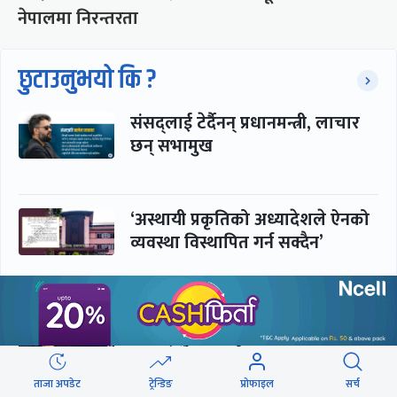
नेपालमा निरन्तरता
छुटाउनुभयो कि ?
संसद्लाई टेर्दैनन् प्रधानमन्त्री, लाचार
छन् सभामुख
‘अस्थायी प्रकृतिको अध्यादेशले ऐनको
व्यवस्था विस्थापित गर्न सक्दैन’
सरकार-प्रसाईं लुकामारी : छिनमै
पक्राउ, तुरुन्तै रिहा
ताजा अपडेट
ट्रेन्डिङ
प्रोफाइल
सर्च