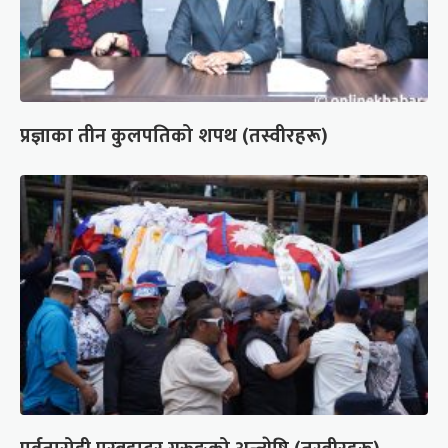
प्रज्ञाका तीन कुलपतिको शपथ (तस्वीरहरू)