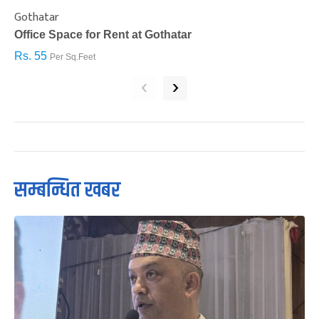
Gothatar
S
Office Space for Rent at Gothatar
H
Rs. 55
R
Per Sq.Feet
‹
›
सम्बन्धित खबर