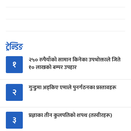
ट्रेन्डिङ
२५० रुपैयाँको सामान किनेका उपभोक्ताले जिते
१
१० लाखको बम्पर उपहार
गुन्डुमा अड्किए एमाले पुनर्गठनका प्रस्तावहरू
२
प्रज्ञाका तीन कुलपतिको शपथ (तस्वीरहरू)
३