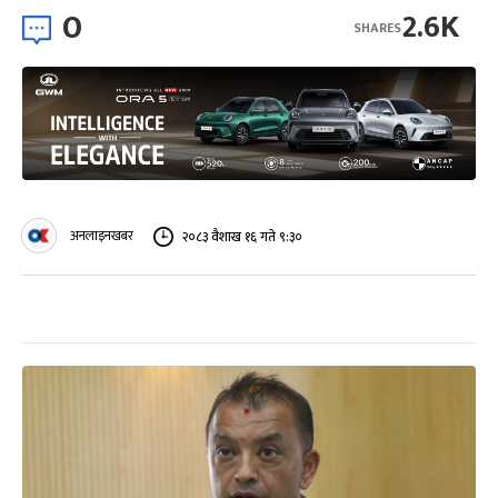
0
2.6K
SHARES
अनलाइनखबर
२०८३ वैशाख १६ गते ९:३०