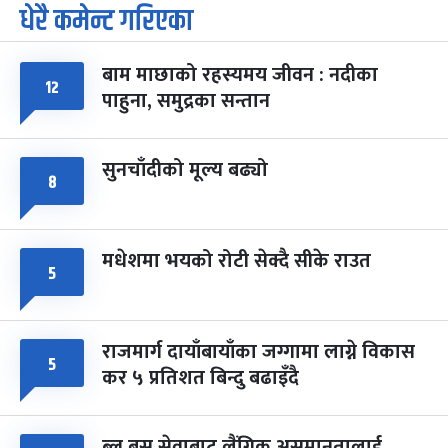
धेरै कमेन्ट गरिएका
पूर्णिमा व्रत
७ महिना बाँकी
७
-
चैत्र ७, २०८३
Mar 21, 2027
आइत
बाम माछाको रहस्यमय जीवन : नदीका
फागुपूर्णिमा
७ महिना बाँकी
८
१२
पाहुना, समुद्रका सन्तान
-
चैत्र ८, २०८३
Mar 22, 2027
सोम
सुनचाँदीको मूल्य बढ्यो
८
मधेशमा भयको रोटी सेक्दै सीके राउत
५
राजमार्ग दायाँबायाँका जग्गामा लाग्ने विकास
५
कर ५ प्रतिशत बिन्दु बढाइँदै
ब्लु बस सेवाबाट लैंगिक असमानतालाई