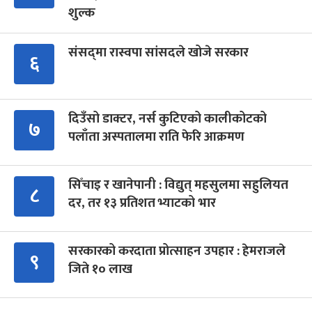
शुल्क
संसद्‍मा रास्वपा सांसदले खोजे सरकार
६
दिउँसो डाक्टर, नर्स कुटिएको कालीकोटको
७
पलाँता अस्पतालमा राति फेरि आक्रमण
सिँचाइ र खानेपानी : विद्युत् महसुलमा सहुलियत
८
दर, तर १३ प्रतिशत भ्याटको भार
सरकारको करदाता प्रोत्साहन उपहार : हेमराजले
९
जिते १० लाख