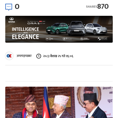
0
870
SHARES
अनलाइनखबर
२०८३ वैशाख २५ गते १६:०६