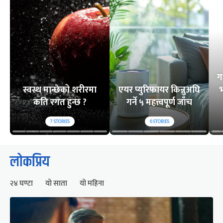
ग
स्वस्थ मान्छेको शरीरमा
एयर प्युरिफायर किन्नुअघि
भ
कति रगत हुन्छ ?
गर्ने ५ महत्त्वपूर्ण जाँच
7
STORIES
6
STORIES
लोकप्रिय
२४ घण्टा
यो साता
यो महिना