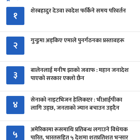
शेरबहादुर देउवा स्वदेश फर्किने समय परिवर्तन
१
गुन्डुमा अड्किए एमाले पुनर्गठनका प्रस्तावहरू
२
बालेनलाई मनीष झाको जवाफ : महान जनादेश
३
पाएको सरकार एक्लो छैन
सेनाको नाइटभिजन हेलिकप्टर : भीआईपीका
४
लागि उड्छ, जनताको ज्यान बचाउन उड्दैन
अमेरिकामा रूसमाथि प्रतिबन्ध लगाउने विधेयक
५
पारित, भारतसहित ५ देशमा शतप्रतिशत भन्सार