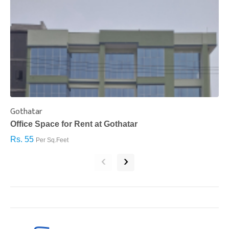
Gothatar
S
Office Space for Rent at Gothatar
H
Rs. 55
R
Per Sq.Feet
‹
›