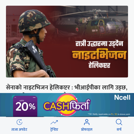
सेनाको नाइटभिजन हेलिकप्टर : भीआईपीका लागि उड्छ,
जनताको ज्यान बचाउन उड्दैन
ताजा अपडेट
ट्रेन्डिङ
प्रोफाइल
सर्च