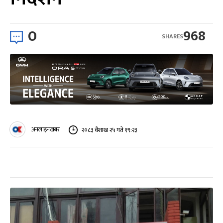
0
968
SHARES
अनलाइनखबर
२०८३ वैशाख २५ गते १९:२३