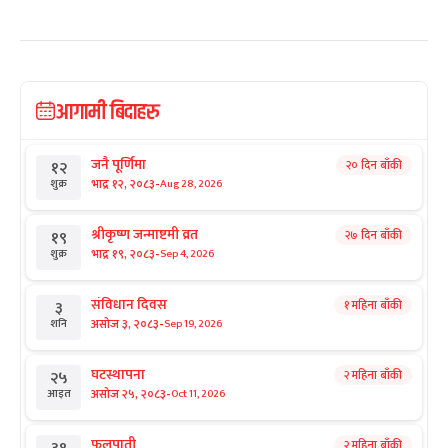
आगामी बिदाहरु
जनै पूर्णिमा
२० दिन बाँकी
१२
-
भाद्र १२, २०८३
Aug 28, 2026
शुक्र
श्रीकृष्ण जन्माष्टमी व्रत
२७ दिन बाँकी
१९
-
भाद्र १९, २०८३
Sep 4, 2026
शुक्र
संविधान दिवस
१ महिना बाँकी
३
-
असोज ३, २०८३
Sep 19, 2026
शनि
घटस्थापना
२ महिना बाँकी
२५
-
असोज २५, २०८३
Oct 11, 2026
आइत
फूलपाती
२ महिना बाँकी