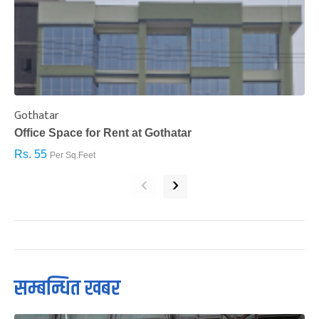
Gothatar
S
Office Space for Rent at Gothatar
H
Rs. 55
R
Per Sq.Feet
‹
›
सम्बन्धित खबर