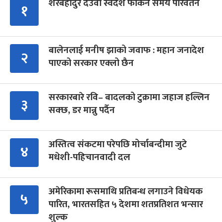
शेरबहादुर देउवा स्वदेश फर्किने समय परिवर्तन
१
बालेनलाई मनीष झाको जवाफ : महान जनादेश
२
पाएको सरकार एक्लो छैन
सरकारबारे रवि– बादलको टुक्रामा जहाज हल्लिन
३
सक्छ, डर मान्नु पर्दैन
अस्तित्व संकटमा परेपछि मोर्चाबन्दीमा जुटे
४
मधेशी-पहिचानवादी दल
अमेरिकामा रूसमाथि प्रतिबन्ध लगाउने विधेयक
५
पारित, भारतसहित ५ देशमा शतप्रतिशत भन्सार
शुल्क