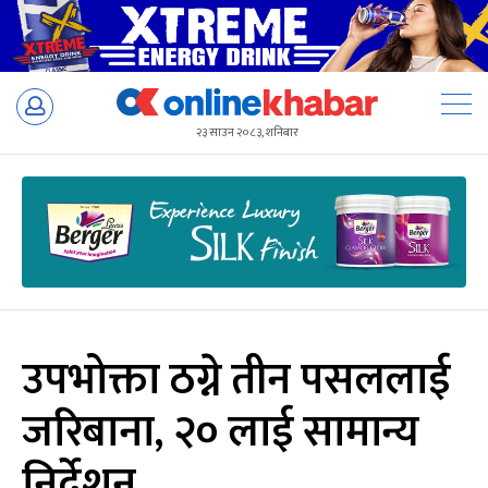
Skip
to
२३ साउन २०८३, शनिबार
content
उपभोक्ता ठग्ने तीन पसललाई
जरिबाना, २० लाई सामान्य
निर्देशन