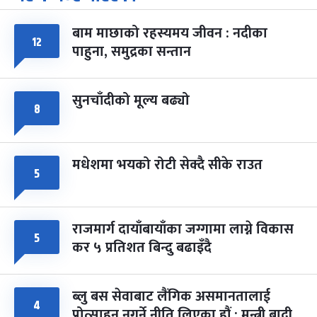
-
चैत्र ७, २०८३
Mar 21, 2027
आइत
बाम माछाको रहस्यमय जीवन : नदीका
फागुपूर्णिमा
७ महिना बाँकी
८
१२
पाहुना, समुद्रका सन्तान
-
चैत्र ८, २०८३
Mar 22, 2027
सोम
सुनचाँदीको मूल्य बढ्यो
८
मधेशमा भयको रोटी सेक्दै सीके राउत
५
राजमार्ग दायाँबायाँका जग्गामा लाग्ने विकास
५
कर ५ प्रतिशत बिन्दु बढाइँदै
ब्लु बस सेवाबाट लैंगिक असमानतालाई
४
प्रोत्साहन नगर्ने नीति लिएका हौं : मन्त्री बादी