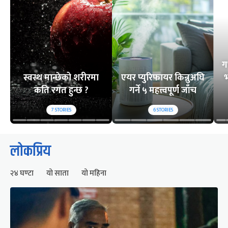
ग
स्वस्थ मान्छेको शरीरमा
एयर प्युरिफायर किन्नुअघि
भ
कति रगत हुन्छ ?
गर्ने ५ महत्त्वपूर्ण जाँच
7
STORIES
6
STORIES
लोकप्रिय
२४ घण्टा
यो साता
यो महिना