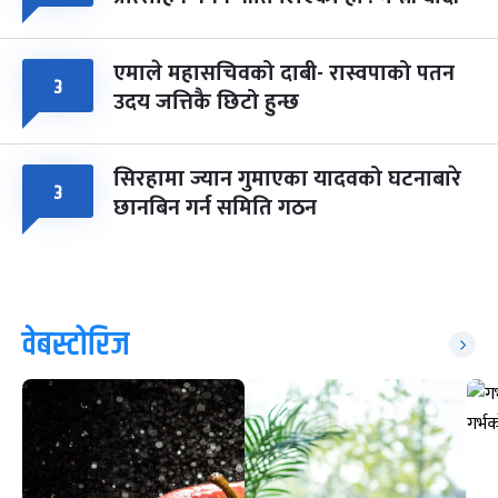
एमाले महासचिवको दाबी- रास्वपाको पतन
३
उदय जत्तिकै छिटो हुन्छ
सिरहामा ज्यान गुमाएका यादवको घटनाबारे
३
छानबिन गर्न समिति गठन
वेबस्टोरिज