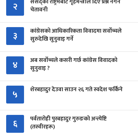
संसद्को रोष्ट्रमबाटै गृहमन्त्रीले दिए प्रश्न नगर्न
२
चेतावनी
कांग्रेसको आधिकारिकता विवादमा सर्वोच्चले
३
सुरुदेखि सुनुवाइ गर्ने
अब सर्वोच्चले कसरी गर्छ कांग्रेस विवादको
४
सुनुवाइ ?
शेरबहादुर देउवा साउन २६ गते स्वदेश फर्किने
५
पर्वतारोही पुरबहादुर गुरुङको अन्त्येष्टि
६
(तस्वीरहरू)