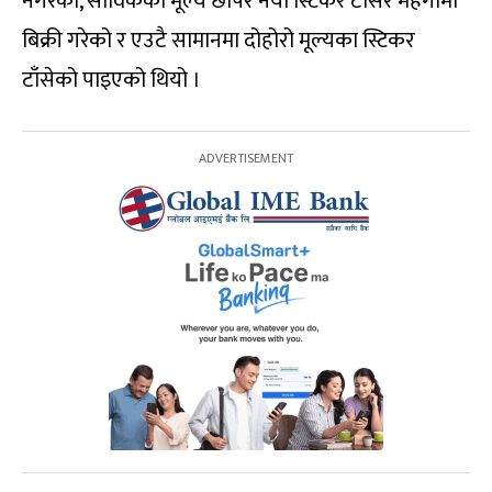
नगरेको, साविकको मूल्य छोपेर नयाँ स्टिकर टाँसेर महँगोमा
बिक्री गरेको र एउटै सामानमा दोहोरो मूल्यका स्टिकर
टाँसेको पाइएको थियो ।