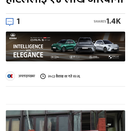
1
1.4K
SHARES
अनलाइनखबर
२०८३ वैशाख ११ गते १२:२६