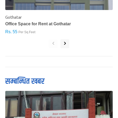
Gothatar
S
Office Space for Rent at Gothatar
H
Rs. 55
R
Per Sq.Feet
‹
›
सम्बन्धित खबर