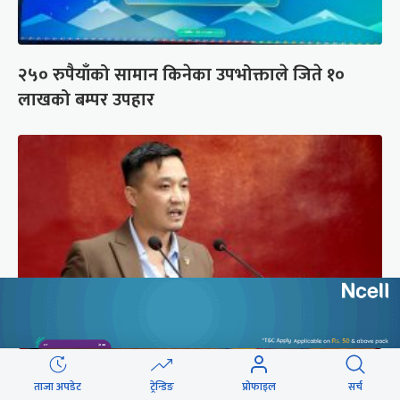
२५० रुपैयाँको सामान किनेका उपभोक्ताले जिते १०
लाखको बम्पर उपहार
संसद्को रोष्ट्रमबाटै गृहमन्त्रीले दिए प्रश्न नगर्न चेतावनी
ताजा अपडेट
ट्रेन्डिङ
प्रोफाइल
सर्च