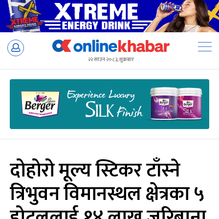
Skip
to
२२ साउन २०८३, शुक्रबार
content
दोहोरो मूल्य स्टिकर टाँस्ने
त्रिभुवन विमानस्थल क्षेत्रका ५
होटललाई १४ लाख जरिबाना