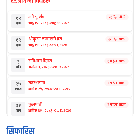
आगामी बिदाहरु
जनै पूर्णिमा
२१ दिन बाँकी
१२
-
भाद्र १२, २०८३
Aug 28, 2026
शुक्र
श्रीकृष्ण जन्माष्टमी व्रत
२८ दिन बाँकी
१९
-
भाद्र १९, २०८३
Sep 4, 2026
शुक्र
संविधान दिवस
१ महिना बाँकी
३
-
असोज ३, २०८३
Sep 19, 2026
शनि
घटस्थापना
२ महिना बाँकी
२५
-
असोज २५, २०८३
Oct 11, 2026
आइत
फूलपाती
२ महिना बाँकी
३१
-
असोज ३१ , २०८३
Oct 17, 2026
शनि
कार्तिक सङ्क्रान्ति
२ महिना बाँकी
१
सिफारिस
-
कार्तिक १, २०८३
Oct 18, 2026
आइत