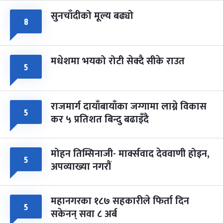
सुनचाँदीको मूल्य बढ्यो
८
मधेशमा भयको रोटी सेक्दै सीके राउत
५
राजमार्ग दायाँबायाँका जग्गामा लाग्ने विकास
५
कर ५ प्रतिशत बिन्दु बढाइँदै
मोहन तिम्सिनाजी- मार्क्सवाद देववाणी होइन,
५
अपव्याख्या नगरौं
महानगरका १८७ सहकारीले फिर्ता दिन
५
सकेनन् सवा ८ अर्ब