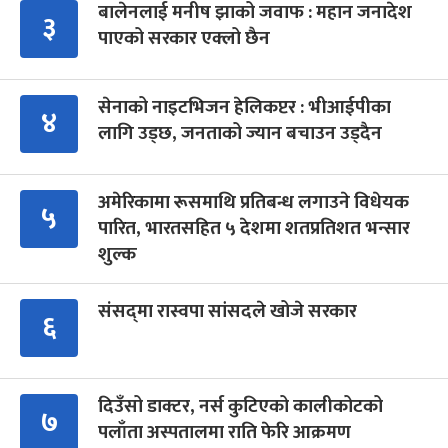
बालेनलाई मनीष झाको जवाफ : महान जनादेश
३
पाएको सरकार एक्लो छैन
सेनाको नाइटभिजन हेलिकप्टर : भीआईपीका
४
लागि उड्छ, जनताको ज्यान बचाउन उड्दैन
अमेरिकामा रूसमाथि प्रतिबन्ध लगाउने विधेयक
५
पारित, भारतसहित ५ देशमा शतप्रतिशत भन्सार
शुल्क
संसद्‍मा रास्वपा सांसदले खोजे सरकार
६
दिउँसो डाक्टर, नर्स कुटिएको कालीकोटको
७
पलाँता अस्पतालमा राति फेरि आक्रमण