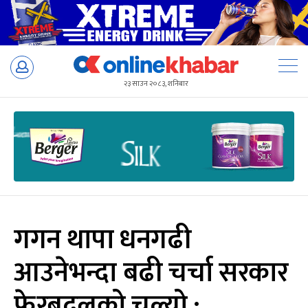
Skip
to
२३ साउन २०८३, शनिबार
content
गगन थापा धनगढी
आउनेभन्दा बढी चर्चा सरकार
फेरबदलको चल्यो :