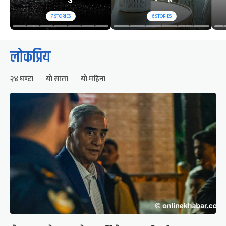
7
STORIES
6
STORIES
लोकप्रिय
२४ घण्टा
यो साता
यो महिना