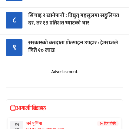
सिँचाइ र खानेपानी : विद्युत् महसुलमा सहुलियत
८
दर, तर १३ प्रतिशत भ्याटको भार
सरकारको करदाता प्रोत्साहन उपहार : हेमराजले
९
जिते १० लाख
Advertisment
आगामी बिदाहरु
जनै पूर्णिमा
२० दिन बाँकी
१२
Aug 28, 2026