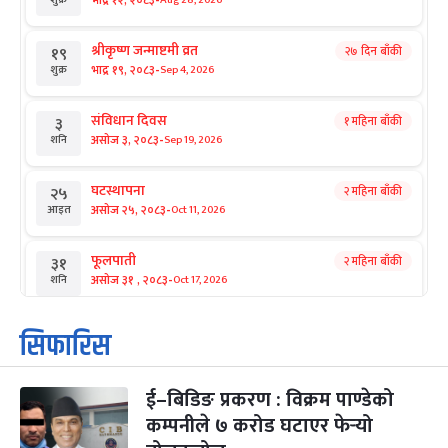
-
भाद्र १२, २०८३
शुक्र
श्रीकृष्ण जन्माष्टमी व्रत
२७ दिन बाँकी
१९
-
भाद्र १९, २०८३
Sep 4, 2026
शुक्र
संविधान दिवस
१ महिना बाँकी
३
-
असोज ३, २०८३
Sep 19, 2026
शनि
घटस्थापना
२ महिना बाँकी
२५
-
असोज २५, २०८३
Oct 11, 2026
आइत
फूलपाती
२ महिना बाँकी
३१
-
असोज ३१ , २०८३
Oct 17, 2026
शनि
कार्तिक सङ्क्रान्ति
२ महिना बाँकी
१
सिफारिस
-
कार्तिक १, २०८३
Oct 18, 2026
आइत
ई–बिडिङ प्रकरण : विक्रम पाण्डेको
महानवमी
२ महिना बाँकी
३
-
कम्पनीले ७ करोड घटाएर फेर्‍यो
कार्तिक ३, २०८३
Oct 20, 2026
मंगल