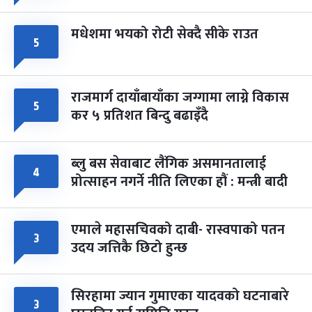
मधेशमा भयको रोटी सेक्दै सीके राउत
५
राजमार्ग दायाँबायाँका जग्गामा लाग्ने विकास
५
कर ५ प्रतिशत बिन्दु बढाइँदै
ब्लु बस सेवाबाट लैंगिक असमानतालाई
४
प्रोत्साहन नगर्ने नीति लिएका हौं : मन्त्री बादी
एमाले महासचिवको दाबी- रास्वपाको पतन
३
उदय जत्तिकै छिटो हुन्छ
सिरहामा ज्यान गुमाएका यादवको घटनाबारे
३