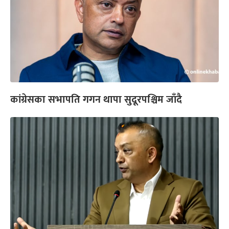
कांग्रेसका सभापति गगन थापा सुदूरपश्चिम जाँदै