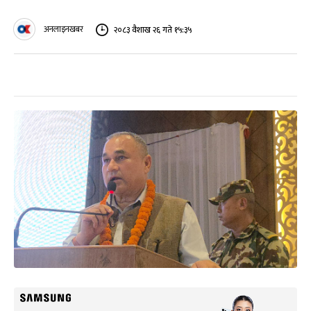
अनलाइनखबर
२०८३ वैशाख २६ गते १५:३५