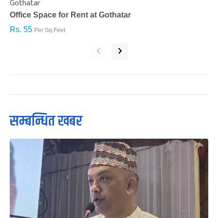
Gothatar
S
Office Space for Rent at Gothatar
H
Rs. 55
R
Per Sq.Feet
‹
›
सम्बन्धित खबर