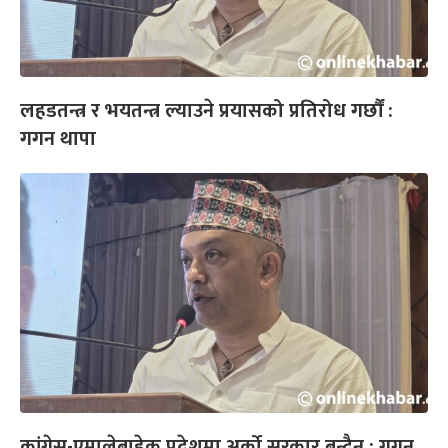
लहडतन्त्र र भयतन्त्र ल्याउने प्रयासको प्रतिरोध गर्छौं :
गगन थापा
कांग्रेस-एमालेबाहेक प्रदेशमा अर्को सरकार बन्दैन : गगन