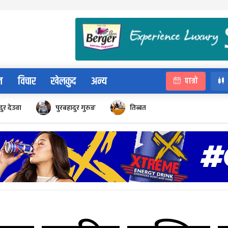
न
विचार
खेलकुद
अन्य
पात्रो
ुर देउवा
पुरबहादुर गुरुङ
तिब्बत