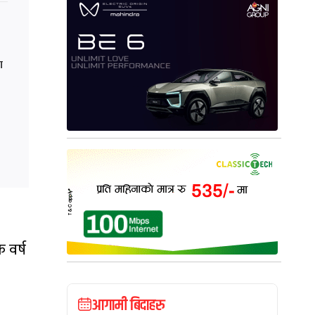
ा
क वर्ष
आगामी बिदाहरु