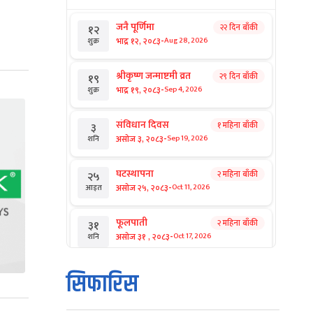
जनै पूर्णिमा
२२ दिन बाँकी
१२
-
भाद्र १२, २०८३
Aug 28, 2026
शुक्र
श्रीकृष्ण जन्माष्टमी व्रत
२९ दिन बाँकी
१९
-
भाद्र १९, २०८३
Sep 4, 2026
शुक्र
संविधान दिवस
१ महिना बाँकी
३
-
असोज ३, २०८३
Sep 19, 2026
शनि
घटस्थापना
२ महिना बाँकी
२५
-
असोज २५, २०८३
Oct 11, 2026
आइत
फूलपाती
२ महिना बाँकी
३१
-
असोज ३१ , २०८३
Oct 17, 2026
शनि
कार्तिक सङ्क्रान्ति
२ महिना बाँकी
१
सिफारिस
-
कार्तिक १, २०८३
Oct 18, 2026
आइत