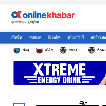
Skip
to
content
२१ साउन २०८३, बिहीबार
होमपेज
समाचार
बिजनेस
जीवनशैली
मनोरञ्ज
संसद्
काँग्रेस
गगन थापा
शेरबहाद