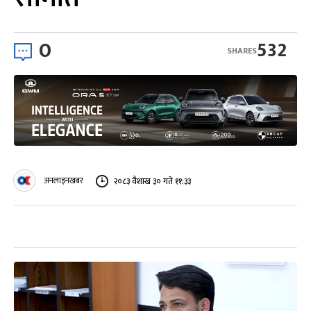
0
532
SHARES
अनलाइनखबर
२०८३ वैशाख ३० गते ११:३३