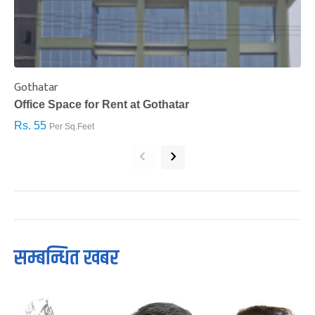
Gothatar
S
Office Space for Rent at Gothatar
H
Rs. 55
R
Per Sq.Feet
‹
›
सम्बन्धित खबर