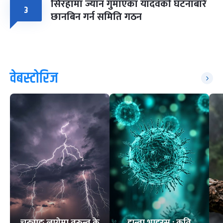
सिरहामा ज्यान गुमाएका यादवको घटनाबारे
३
छानबिन गर्न समिति गठन
वेबस्टोरिज
चट्याङ लागेमा तुरुन्त के
हान्ता भाइरस : कति