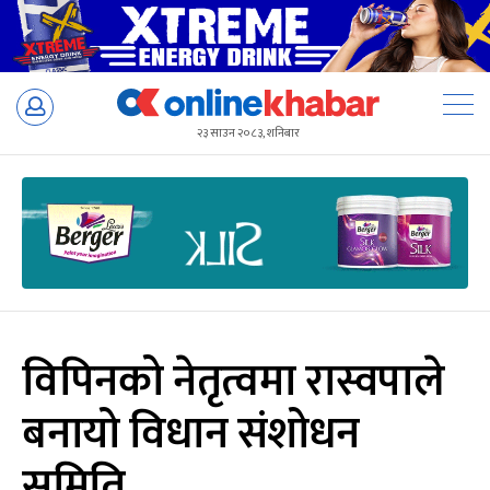
Skip
to
२३ साउन २०८३, शनिबार
content
विपिनको नेतृत्वमा रास्वपाले
बनायो विधान संशोधन
समिति