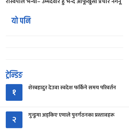
रास्वपाले भन्यो– उम्मेदवार हुँ भन्दै आफूखुसी प्रचार नगर्नू
यो पनि
ट्रेन्डिङ
शेरबहादुर देउवा स्वदेश फर्किने समय परिवर्तन
१
गुन्डुमा अड्किए एमाले पुनर्गठनका प्रस्तावहरू
२