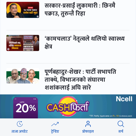
सरकार-प्रसाईं लुकामारी : छिनमै
पक्राउ, तुरुन्तै रिहा
‘कामचलाउ’ नेतृत्वले थलियो स्वास्थ्य
क्षेत्र
पूर्णबहादुर-शेखर : पार्टी सभापति
ताक्थे, विभाजनको संघारमा
शशांकलाई अघि सारे
कप्तानगञ्जमा झिल्को, गोलबजारमा
डढेलो
ताजा अपडेट
ट्रेन्डिङ
प्रोफाइल
सर्च