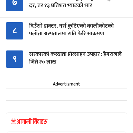
७
दर, तर १३ प्रतिशत भ्याटको भार
दिउँसो डाक्टर, नर्स कुटिएको कालीकोटको
८
पलाँता अस्पतालमा राति फेरि आक्रमण
सरकारको करदाता प्रोत्साहन उपहार : हेमराजले
९
जिते १० लाख
Advertisment
आगामी बिदाहरु