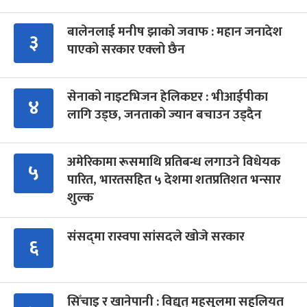
बालेनलाई मनीष झाको जवाफ : महान जनादेश
३
पाएको सरकार एक्लो छैन
सेनाको नाइटभिजन हेलिकप्टर : भीआईपीका
४
लागि उड्छ, जनताको ज्यान बचाउन उड्दैन
अमेरिकामा रूसमाथि प्रतिबन्ध लगाउने विधेयक
५
पारित, भारतसहित ५ देशमा शतप्रतिशत भन्सार
शुल्क
संसद्‍मा रास्वपा सांसदले खोजे सरकार
६
सिँचाइ र खानेपानी : विद्युत् महसुलमा सहुलियत