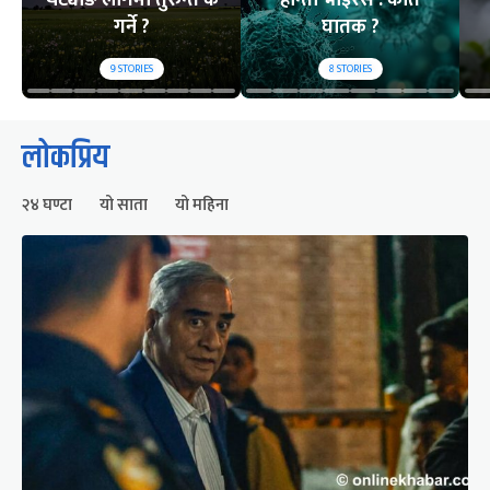
गर्ने ?
घातक ?
9
STORIES
8
STORIES
लोकप्रिय
२४ घण्टा
यो साता
यो महिना