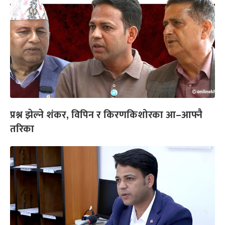
प्रश्न झेल्ने शंकर, विपिन र किरणकिशोरका आ–आफ्नै
तरिका