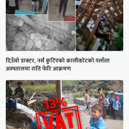
दिउँसो डाक्टर, नर्स कुटिएको कालीकोटको पलाँता
अस्पतालमा राति फेरि आक्रमण