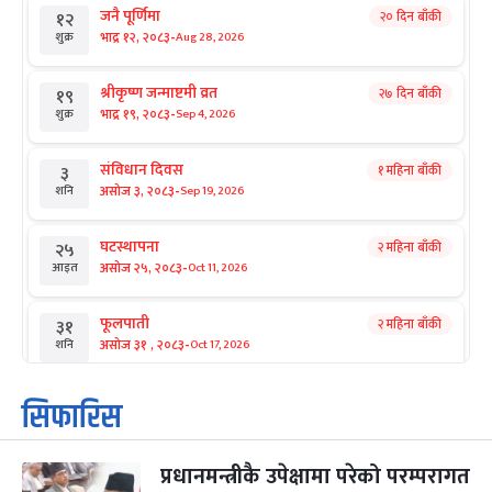
जनै पूर्णिमा
२० दिन बाँकी
१२
-
भाद्र १२, २०८३
Aug 28, 2026
शुक्र
श्रीकृष्ण जन्माष्टमी व्रत
२७ दिन बाँकी
१९
-
भाद्र १९, २०८३
Sep 4, 2026
शुक्र
संविधान दिवस
१ महिना बाँकी
३
-
असोज ३, २०८३
Sep 19, 2026
शनि
घटस्थापना
२ महिना बाँकी
२५
-
असोज २५, २०८३
Oct 11, 2026
आइत
फूलपाती
२ महिना बाँकी
३१
-
असोज ३१ , २०८३
Oct 17, 2026
शनि
कार्तिक सङ्क्रान्ति
२ महिना बाँकी
१
सिफारिस
-
कार्तिक १, २०८३
Oct 18, 2026
आइत
प्रधानमन्त्रीकै उपेक्षामा परेको परम्परागत
महानवमी
२ महिना बाँकी
३