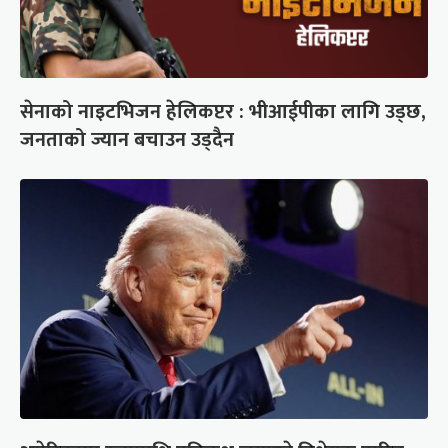
सेनाको नाइटभिजन हेलिकप्टर : भीआईपीका लागि उड्छ,
जनताको ज्यान बचाउन उड्दैन