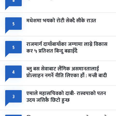
८
मधेशमा भयको रोटी सेक्दै सीके राउत
५
राजमार्ग दायाँबायाँका जग्गामा लाग्ने विकास
५
कर ५ प्रतिशत बिन्दु बढाइँदै
ब्लु बस सेवाबाट लैंगिक असमानतालाई
४
प्रोत्साहन नगर्ने नीति लिएका हौं : मन्त्री बादी
एमाले महासचिवको दाबी- रास्वपाको पतन
३
उदय जत्तिकै छिटो हुन्छ