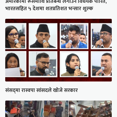
अमेरिकामा रूसमाथि प्रतिबन्ध लगाउने विधेयक पारित,
भारतसहित ५ देशमा शतप्रतिशत भन्सार शुल्क
संसद्‍मा रास्वपा सांसदले खोजे सरकार