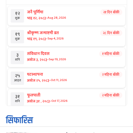
जनै पूर्णिमा
२१ दिन बाँकी
१२
-
भाद्र १२, २०८३
Aug 28, 2026
शुक्र
श्रीकृष्ण जन्माष्टमी व्रत
२८ दिन बाँकी
१९
-
भाद्र १९, २०८३
Sep 4, 2026
शुक्र
संविधान दिवस
१ महिना बाँकी
३
-
असोज ३, २०८३
Sep 19, 2026
शनि
घटस्थापना
२ महिना बाँकी
२५
-
असोज २५, २०८३
Oct 11, 2026
आइत
फूलपाती
२ महिना बाँकी
३१
-
असोज ३१ , २०८३
Oct 17, 2026
शनि
कार्तिक सङ्क्रान्ति
२ महिना बाँकी
१
सिफारिस
-
कार्तिक १, २०८३
Oct 18, 2026
आइत