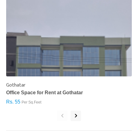
Gothatar
S
Office Space for Rent at Gothatar
H
Rs. 55
R
Per Sq.Feet
‹
›