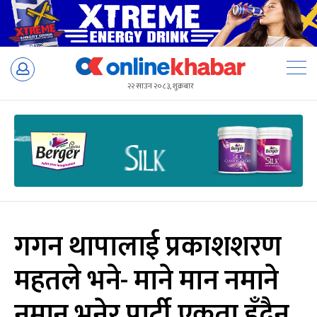
Skip
to
२२ साउन २०८३, शुक्रबार
content
गगन थापालाई प्रकाशशरण
महतले भने- माने मान नमाने
नमान भनेर पार्टी एकता हुँदैन