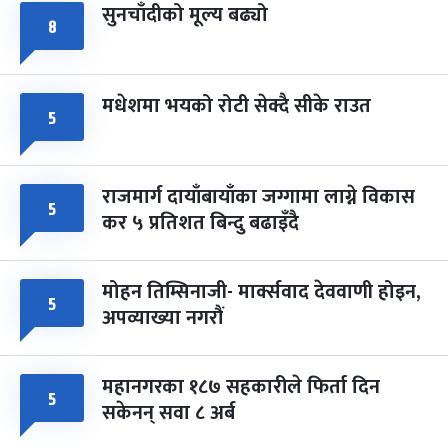
सुनचाँदीको मूल्य बढ्यो
८
मधेशमा भयको रोटी सेक्दै सीके राउत
५
राजमार्ग दायाँबायाँका जग्गामा लाग्ने विकास
५
कर ५ प्रतिशत बिन्दु बढाइँदै
मोहन तिम्सिनाजी- मार्क्सवाद देववाणी होइन,
५
अपव्याख्या नगरौं
महानगरका १८७ सहकारीले फिर्ता दिन
५
सकेनन् सवा ८ अर्ब