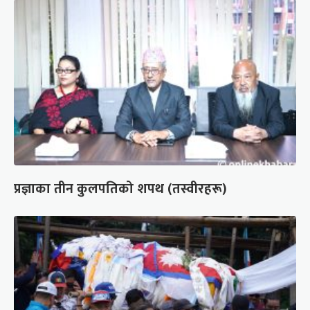
प्रज्ञाका तीन कुलपतिको शपथ (तस्वीरहरू)