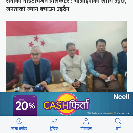
सेनाको नाइटभिजन हेलिकप्टर : भीआईपीका लागि उड्छ,
जनताको ज्यान बचाउन उड्दैन
कांग्रेस संस्थापन इतर समूहको राष्ट्रिय भेलालाई देउवाले
सम्बोधन गर्ने
ताजा अपडेट
ट्रेन्डिङ
प्रोफाइल
सर्च