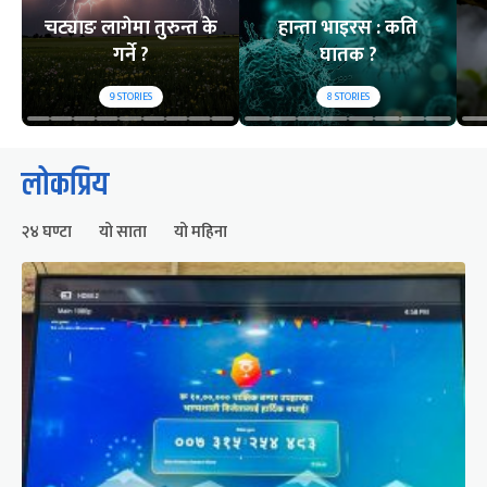
चट्याङ लागेमा तुरुन्त के
हान्ता भाइरस : कति
गर्ने ?
घातक ?
9
STORIES
8
STORIES
लोकप्रिय
२४ घण्टा
यो साता
यो महिना