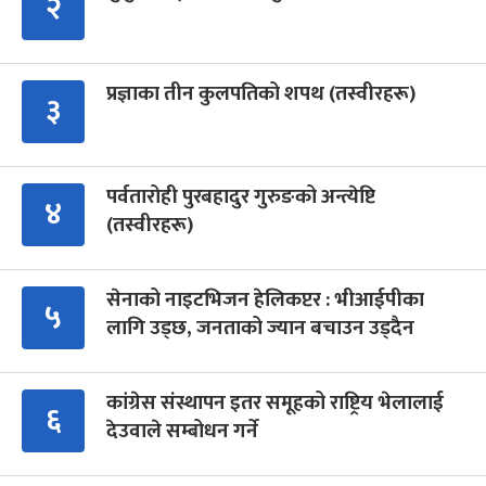
२
प्रज्ञाका तीन कुलपतिको शपथ (तस्वीरहरू)
३
पर्वतारोही पुरबहादुर गुरुङको अन्त्येष्टि
४
(तस्वीरहरू)
सेनाको नाइटभिजन हेलिकप्टर : भीआईपीका
५
लागि उड्छ, जनताको ज्यान बचाउन उड्दैन
कांग्रेस संस्थापन इतर समूहको राष्ट्रिय भेलालाई
६
देउवाले सम्बोधन गर्ने