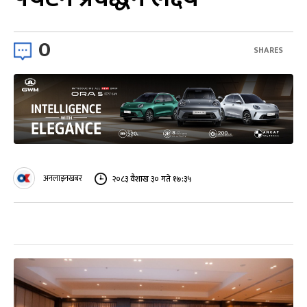
0
SHARES
अनलाइनखबर
२०८३ वैशाख ३० गते १७:३५