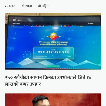
२४ घण्टा
यो साता
यो महिना
२५० रुपैयाँको सामान किनेका उपभोक्ताले जिते १०
लाखको बम्पर उपहार