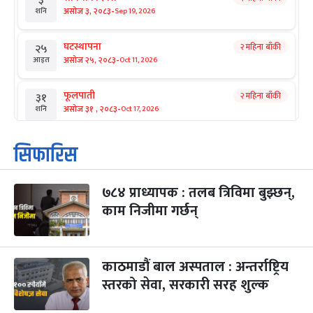
३
-
असोज ३, २०८३
Sep 19, 2026
शनि
घटस्थापना
२ महिना बाँकी
२५
-
असोज २५, २०८३
Oct 11, 2026
आइत
फूलपाती
२ महिना बाँकी
३१
-
असोज ३१ , २०८३
Oct 17, 2026
शनि
कार्तिक सङ्क्रान्ति
२ महिना बाँकी
१
सिफारिस
-
कार्तिक १, २०८३
Oct 18, 2026
आइत
७८४ प्राध्यापक : तलब त्रिविमा बुझ्छन्,
महानवमी
२ महिना बाँकी
३
-
काम निजीमा गर्छन्
कार्तिक ३, २०८३
Oct 20, 2026
मंगल
विजयादशमी
२ महिना बाँकी
४
-
कार्तिक ४, २०८३
Oct 21, 2026
बुध
काठमाडौं बाल अस्पताल : अन्तर्राष्ट्रिय
स्तरको सेवा, सरकारी सरह शुल्क
पापा‌ङ्कुशा एकादशी व्रत
२ महिना बाँकी
५
-
कार्तिक ५, २०८३
Oct 22, 2026
बिहि