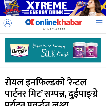
Skip
to
२२ साउन २०८३, शुक्रबार
content
रोयल इनफिल्डको ‘रेन्टल
पार्टनर मिट’ सम्पन्न, दुईपाङ्ग्रे
पर्यटन प्रवर्द्धन लक्ष्य