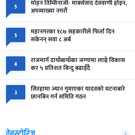
मोहन तिम्सिनाजी- मार्क्सवाद देववाणी होइन,
५
अपव्याख्या नगरौं
महानगरका १८७ सहकारीले फिर्ता दिन
५
सकेनन् सवा ८ अर्ब
राजमार्ग दायाँबायाँका जग्गामा लाग्ने विकास
४
कर ५ प्रतिशत बिन्दु बढाइँदै
सिरहामा ज्यान गुमाएका यादवको घटनाबारे
३
छानबिन गर्न समिति गठन
वेबस्टोरिज