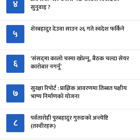
४
सुनुवाइ ?
शेरबहादुर देउवा साउन २६ गते स्वदेश फर्किने
५
‘संसद्‍मा कालो चस्मा खोल्नू, बैठक चल्दा सेयर
६
कारोबार नगर्नू’
सुरक्षा रिपोर्ट : प्राज्ञिक आवरणमा तिब्बत पक्षीय
७
भाष्य निर्माणको योजना
पर्वतारोही पुरबहादुर गुरुङको अन्त्येष्टि
८
(तस्वीरहरू)