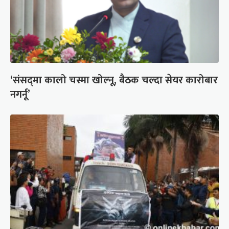
‘संसद्‍मा कालो चस्मा खोल्नू, बैठक चल्दा सेयर कारोबार
नगर्नू’