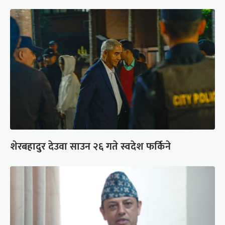
शेरबहादुर देउवा साउन २६ गते स्वदेश फर्किने