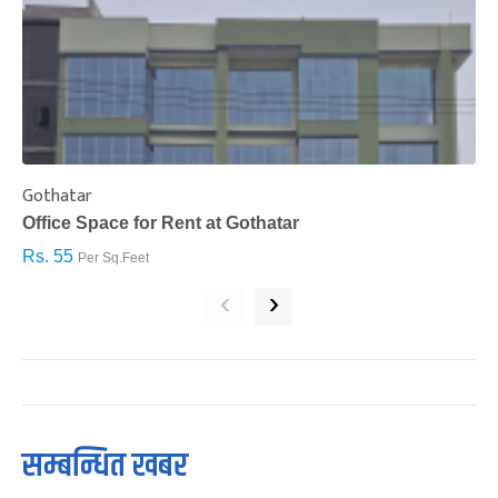
Gothatar
S
Office Space for Rent at Gothatar
H
Rs. 55
R
Per Sq.Feet
‹
›
सम्बन्धित खबर