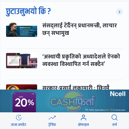
छुटाउनुभयो कि ?
संसद्लाई टेर्दैनन् प्रधानमन्त्री, लाचार
छन् सभामुख
‘अस्थायी प्रकृतिको अध्यादेशले ऐनको
व्यवस्था विस्थापित गर्न सक्दैन’
सरकार-प्रसाईं लुकामारी : छिनमै
पक्राउ, तुरुन्तै रिहा
‘कामचलाउ’ नेतृत्वले थलियो स्वास्थ्य
ताजा अपडेट
ट्रेन्डिङ
प्रोफाइल
सर्च
क्षेत्र