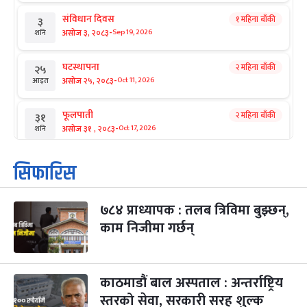
संविधान दिवस
१ महिना बाँकी
३
-
असोज ३, २०८३
Sep 19, 2026
शनि
घटस्थापना
२ महिना बाँकी
२५
-
असोज २५, २०८३
Oct 11, 2026
आइत
फूलपाती
२ महिना बाँकी
३१
-
असोज ३१ , २०८३
Oct 17, 2026
शनि
कार्तिक सङ्क्रान्ति
२ महिना बाँकी
१
सिफारिस
-
कार्तिक १, २०८३
Oct 18, 2026
आइत
७८४ प्राध्यापक : तलब त्रिविमा बुझ्छन्,
महानवमी
२ महिना बाँकी
३
-
काम निजीमा गर्छन्
कार्तिक ३, २०८३
Oct 20, 2026
मंगल
विजयादशमी
२ महिना बाँकी
४
-
कार्तिक ४, २०८३
Oct 21, 2026
बुध
काठमाडौं बाल अस्पताल : अन्तर्राष्ट्रिय
स्तरको सेवा, सरकारी सरह शुल्क
पापा‌ङ्कुशा एकादशी व्रत