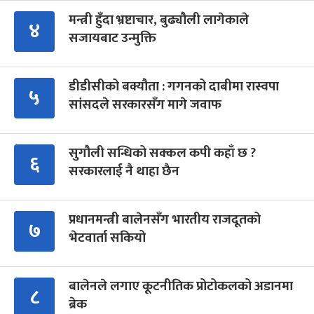
मन्त्री हुँदा भ्रष्टाचार, बुढ्यौली लागेकाले
४
सजायबाट उन्मुक्ति
डीडीसीको बक्यौता : गगनको दाबीमा रास्वपा
५
सांसदले सरकारसँग मागे जवाफ
सुगौली सन्धिको सक्कल कपी कहाँ छ ?
६
सरकारलाई नै थाहा छैन
प्रधानमन्त्री बालेनसँग भारतीय राजदूतको
७
भेटवार्ता सकियो
बालेनले लगाए कूटनीतिक प्रोटोकलको अडानमा
८
ब्रेक