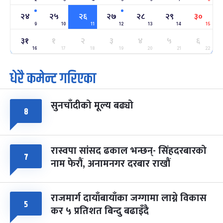
अन्तराष्ट्रिय नारी दिवस
७ महिना बाँकी
२४
२४
२५
२६
२७
२८
२९
३०
-
फाल्गुन २४, २०८३
Mar 8, 2027
सोम
9
10
11
12
13
14
15
३१
१
२
३
४
५
६
ग्याल्पो ल्होसार
७ महिना बाँकी
२५
-
16
17
18
19
20
21
22
फाल्गुन २५, २०८३
Mar 9, 2027
मंगल
धेरै कमेन्ट गरिएका
पूर्णिमा व्रत
७ महिना बाँकी
७
-
चैत्र ७, २०८३
Mar 21, 2027
आइत
सुनचाँदीको मूल्य बढ्यो
८
फागुपूर्णिमा
७ महिना बाँकी
८
-
चैत्र ८, २०८३
Mar 22, 2027
सोम
रास्वपा सांसद ढकाल भन्छन्- सिंहदरबारको
७
नाम फेरौं, अनामनगर दरबार राखौं
राजमार्ग दायाँबायाँका जग्गामा लाग्ने विकास
५
कर ५ प्रतिशत बिन्दु बढाइँदै