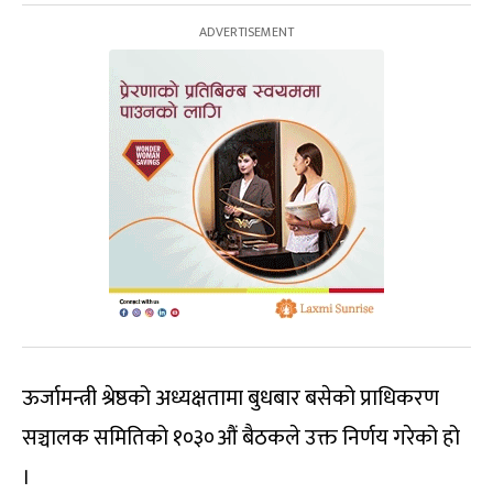
ऊर्जामन्त्री श्रेष्ठको अध्यक्षतामा बुधबार बसेको प्राधिकरण
सञ्चालक समितिको १०३०औं बैठकले उक्त निर्णय गरेको हो
।