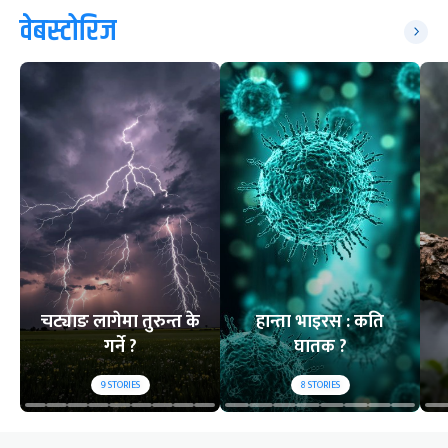
वेबस्टोरिज
चट्याङ लागेमा तुरुन्त के
हान्ता भाइरस : कति
गर्ने ?
घातक ?
9
STORIES
8
STORIES