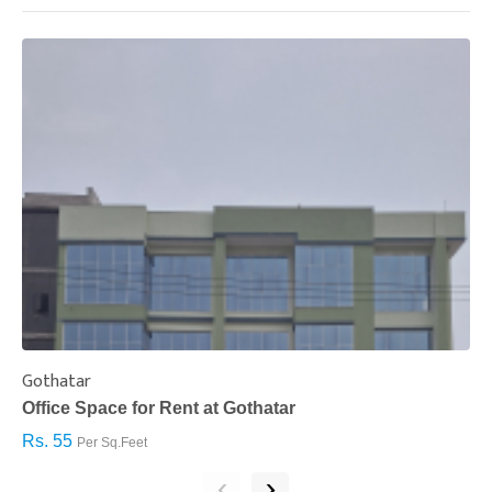
Gothatar
S
Office Space for Rent at Gothatar
H
Rs. 55
R
Per Sq.Feet
‹
›