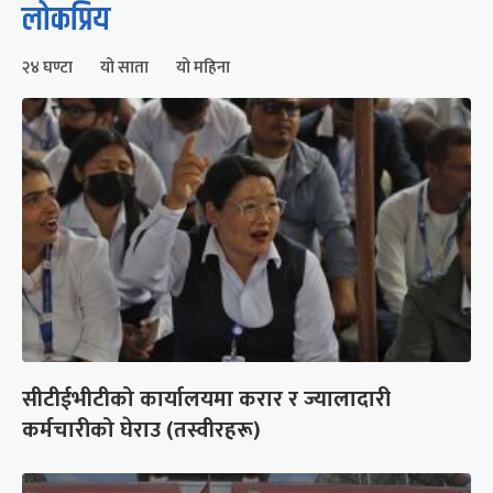
लोकप्रिय
२४ घण्टा
यो साता
यो महिना
सीटीईभीटीको कार्यालयमा करार र ज्यालादारी
कर्मचारीको घेराउ (तस्वीरहरू)