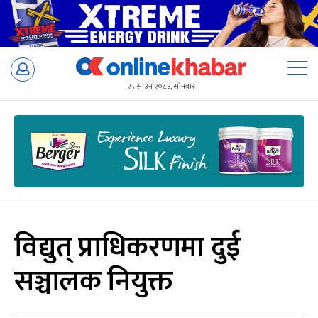
Skip
to
२५ साउन २०८३, सोमबार
content
विद्युत् प्राधिकरणमा दुई
सञ्चालक नियुक्त