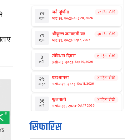
जनै पूर्णिमा
२० दिन बाँकी
ति
१२
-
भाद्र १२, २०८३
Aug 28, 2026
शुक्र
श्रीकृष्ण जन्माष्टमी व्रत
२७ दिन बाँकी
१९
 बताए
-
भाद्र १९, २०८३
Sep 4, 2026
शुक्र
संविधान दिवस
१ महिना बाँकी
३
-
असोज ३, २०८३
Sep 19, 2026
शनि
घटस्थापना
२ महिना बाँकी
२५
-
असोज २५, २०८३
Oct 11, 2026
आइत
फूलपाती
२ महिना बाँकी
३१
-
असोज ३१ , २०८३
Oct 17, 2026
शनि
कार्तिक सङ्क्रान्ति
२ महिना बाँकी
१
सिफारिस
-
कार्तिक १, २०८३
Oct 18, 2026
आइत