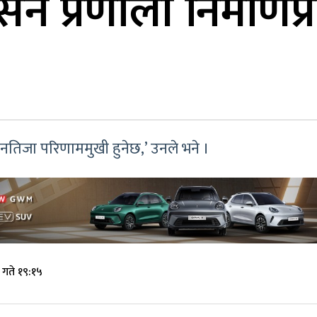
सन प्रणाली निर्माणप
 नतिजा परिणाममुखी हुनेछ,’ उनले भने ।
गते १९:१५