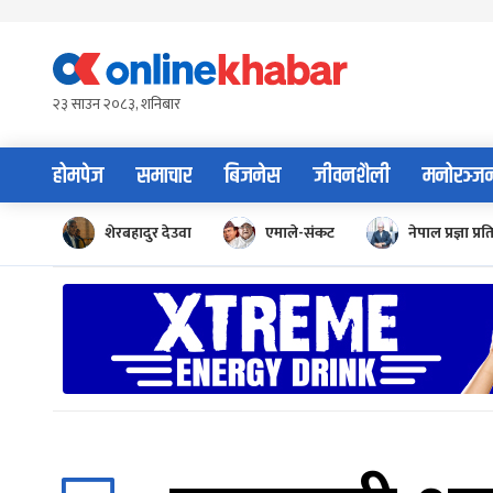
Skip
to
content
२३ साउन २०८३, शनिबार
होमपेज
समाचार
बिजनेस
जीवनशैली
मनोरञ्ज
शेरबहादुर देउवा
एमाले-संकट
नेपाल प्रज्ञा प्रत