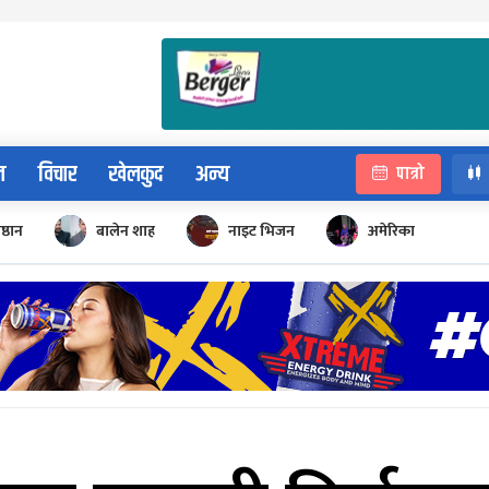
न
विचार
खेलकुद
अन्य
पात्रो
िष्ठान
बालेन शाह
नाइट भिजन
अमेरिका