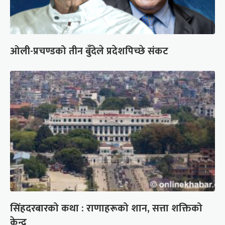
ओली-प्रचण्डको तीन बुँदेले प्रदेशपिच्छे संकट
सिंहदरबारको कथा : राणाहरूको शान, सत्ता शक्तिको
केन्द्र