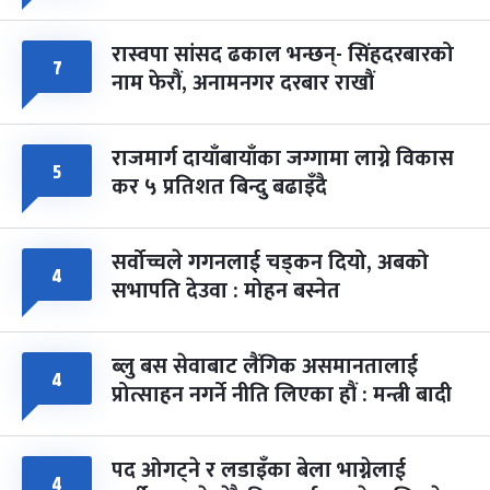
रास्वपा सांसद ढकाल भन्छन्- सिंहदरबारको
७
नाम फेरौं, अनामनगर दरबार राखौं
राजमार्ग दायाँबायाँका जग्गामा लाग्ने विकास
५
कर ५ प्रतिशत बिन्दु बढाइँदै
सर्वोच्चले गगनलाई चड्कन दियो, अबको
४
सभापति देउवा : मोहन बस्नेत
ब्लु बस सेवाबाट लैंगिक असमानतालाई
४
प्रोत्साहन नगर्ने नीति लिएका हौं : मन्त्री बादी
पद ओगट्ने र लडाइँका बेला भाग्नेलाई
४