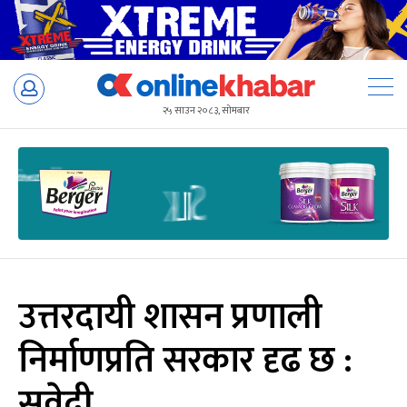
Skip
to
२५ साउन २०८३, सोमबार
content
उत्तरदायी शासन प्रणाली
निर्माणप्रति सरकार दृढ छ :
सुवेदी