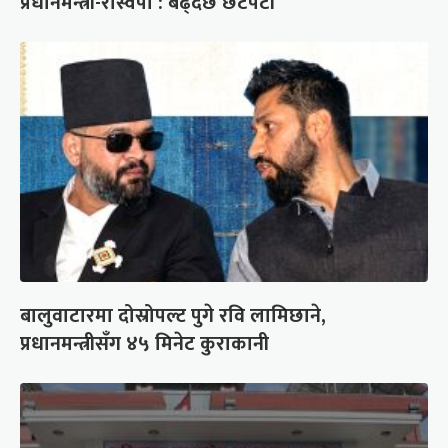
प्रधानमन्त्री-रास्वपा : बढ्दैछ छटपटी
बालुवाटारमा दोस्रोपल्ट पुगे रवि लामिछाने,
प्रधानमन्त्रीसँग ४५ मिनेट कुराकानी