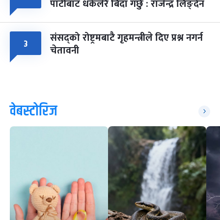
पार्टीबाट धकेलेरै बिदा गर्छु : राजेन्द्र लिङ्देन
संसद्को रोष्ट्रमबाटै गृहमन्त्रीले दिए प्रश्न नगर्न
३
चेतावनी
वेबस्टोरिज