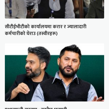
सीटीईभीटीको कार्यालयमा करार र ज्यालादारी
कर्मचारीको घेराउ (तस्वीरहरू)