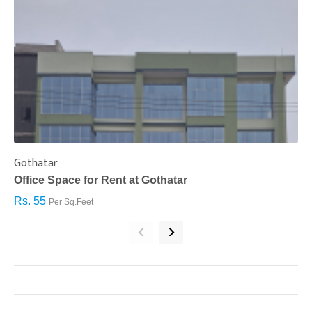
Gothatar
S
Office Space for Rent at Gothatar
H
Rs. 55
R
Per Sq.Feet
‹
›