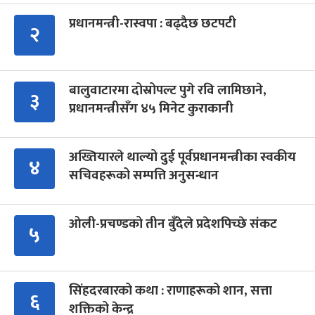
प्रधानमन्त्री-रास्वपा : बढ्दैछ छटपटी
२
बालुवाटारमा दोस्रोपल्ट पुगे रवि लामिछाने,
३
प्रधानमन्त्रीसँग ४५ मिनेट कुराकानी
अख्तियारले थाल्यो दुई पूर्वप्रधानमन्त्रीका स्वकीय
४
सचिवहरूको सम्पत्ति अनुसन्धान
ओली-प्रचण्डको तीन बुँदेले प्रदेशपिच्छे संकट
५
सिंहदरबारको कथा : राणाहरूको शान, सत्ता
६
शक्तिको केन्द्र