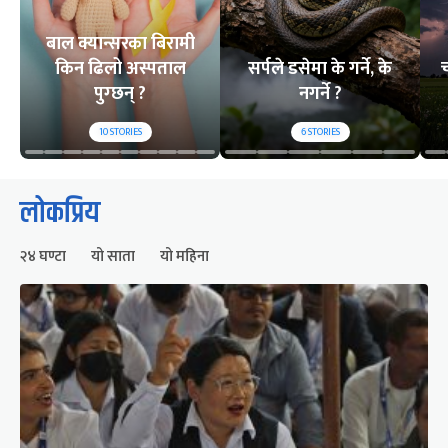
बाल क्यान्सरका बिरामी
किन ढिलो अस्पताल
सर्पले डसेमा के गर्ने, के
च
पुग्छन् ?
नगर्ने ?
10
STORIES
6
STORIES
लोकप्रिय
२४ घण्टा
यो साता
यो महिना