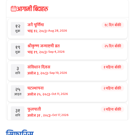
आगामी बिदाहरु
जनै पूर्णिमा
१८ दिन बाँकी
१२
-
भाद्र १२, २०८३
Aug 28, 2026
शुक्र
श्रीकृष्ण जन्माष्टमी व्रत
२५ दिन बाँकी
१९
-
भाद्र १९, २०८३
Sep 4, 2026
शुक्र
संविधान दिवस
१ महिना बाँकी
३
-
असोज ३, २०८३
Sep 19, 2026
शनि
घटस्थापना
२ महिना बाँकी
२५
-
असोज २५, २०८३
Oct 11, 2026
आइत
फूलपाती
२ महिना बाँकी
३१
-
असोज ३१ , २०८३
Oct 17, 2026
शनि
कार्तिक सङ्क्रान्ति
२ महिना बाँकी
१