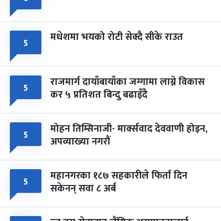
मधेशमा भयको रोटी सेक्दै सीके राउत
५
राजमार्ग दायाँबायाँका जग्गामा लाग्ने विकास
५
कर ५ प्रतिशत बिन्दु बढाइँदै
मोहन तिम्सिनाजी- मार्क्सवाद देववाणी होइन,
५
अपव्याख्या नगरौं
महानगरका १८७ सहकारीले फिर्ता दिन
५
सकेनन् सवा ८ अर्ब