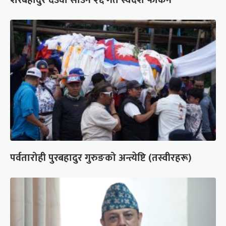
शेरबहादुर देउवा साउन २६ गते स्वदेश फर्किने
पर्वतारोही पुरबहादुर गुरुङको अन्त्येष्टि (तस्वीरहरू)