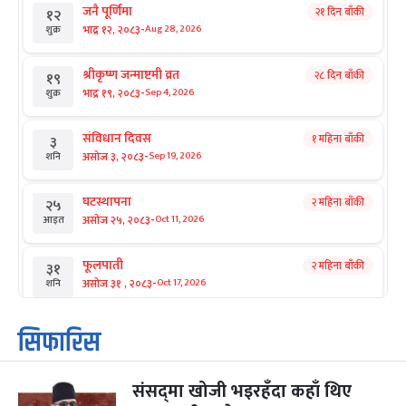
जनै पूर्णिमा
२१ दिन बाँकी
१२
-
भाद्र १२, २०८३
Aug 28, 2026
शुक्र
श्रीकृष्ण जन्माष्टमी व्रत
२८ दिन बाँकी
१९
-
भाद्र १९, २०८३
Sep 4, 2026
शुक्र
संविधान दिवस
१ महिना बाँकी
३
-
असोज ३, २०८३
Sep 19, 2026
शनि
घटस्थापना
२ महिना बाँकी
२५
-
असोज २५, २०८३
Oct 11, 2026
आइत
फूलपाती
२ महिना बाँकी
३१
-
असोज ३१ , २०८३
Oct 17, 2026
शनि
कार्तिक सङ्क्रान्ति
२ महिना बाँकी
१
सिफारिस
-
कार्तिक १, २०८३
Oct 18, 2026
आइत
संसद्‌मा खोजी भइरहँदा कहाँ थिए
महानवमी
२ महिना बाँकी
३