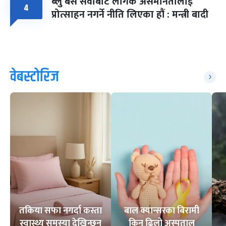
ब्लु बस सेवाबाट लैंगिक असमानतालाई
४
प्रोत्साहन नगर्ने नीति लिएका हौं : मन्त्री बादी
वेबस्टोरिज
तकिया सफा नगर्दा कस्ता
बाल क्यान्सरका बिरामी
स्वास्थ्य समस्या देखिन्छन्
किन ढिलो अस्पताल