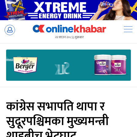
Skip
to
२२ साउन २०८३, शुक्रबार
content
कांग्रेस सभापति थापा र
सुदूरपश्चिमका मुख्यमन्त्री
शाहबीच भेटघाट