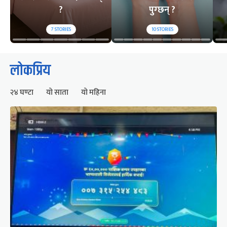
?
पुग्छन् ?
7
STORIES
10
STORIES
लोकप्रिय
२४ घण्टा
यो साता
यो महिना