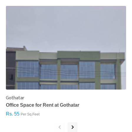
Gothatar
S
Office Space for Rent at Gothatar
H
Rs. 55
R
Per Sq.Feet
‹
›