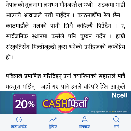
नेपालको तुलनामा लगभग मौनजस्तै लाग्थ्यो । सडकमा गाडी
आएको आवाजले पत्तो पाइँदैन । काठमाडौंमा रेल छैन ।
काठमाडौंले नलको पानी सिधै कहिल्यै पिउँदैन । र,
सार्वजनिक स्थानमा कसैले पनि चुम्बन गर्दैन । हाम्रो
संस्कृतिसँग मिल्दोजुल्दो कुरा भनेको उनीहरूको कफीप्रेम
हो ।
पबित्राले प्रमाणित गरिदिइन् उनी क्याफिनको सहाराले मात्रै
महसुस गर्छिन् । जहाँ गए पनि उनले वरिपरि हेरेर आफूले
खोजेको कुरा भेट्टाइहाल्थिन् । प्रेस गरिएको, उमालेको,
फिल्टर गरिएको, इन्स्ट्यान्ट जेसुकै होस्, उनले काम
चलाउँथिन् । यही किसिमको कफी चाहिन्छ भन्ने माग उनको
ताजा अपडेट
ट्रेन्डिङ
प्रोफाइल
सर्च
थिएन । मुख्य कुरा कफी कालो र कडा हुनुपर्थ्यो, मरेका