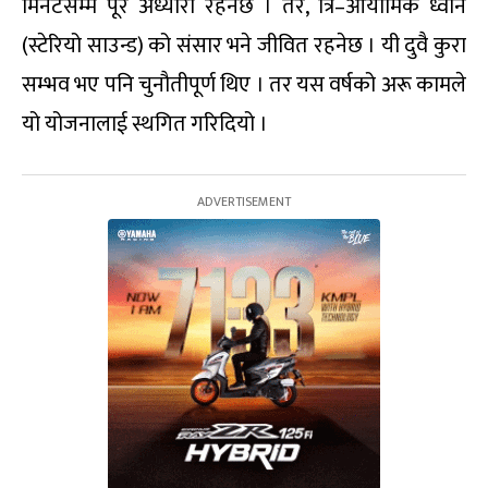
मिनेटसम्म पूरै अँध्यारो रहनेछ । तर, त्रि–आयामिक ध्वनि
(स्टेरियो साउन्ड) को संसार भने जीवित रहनेछ । यी दुवै कुरा
सम्भव भए पनि चुनौतीपूर्ण थिए । तर यस वर्षको अरू कामले
यो योजनालाई स्थगित गरिदियो ।