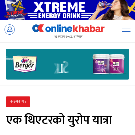
Skip
to
२३ साउन २०८३, शनिबार
content
संस्मरण :
एक थिएटरको युरोप यात्रा