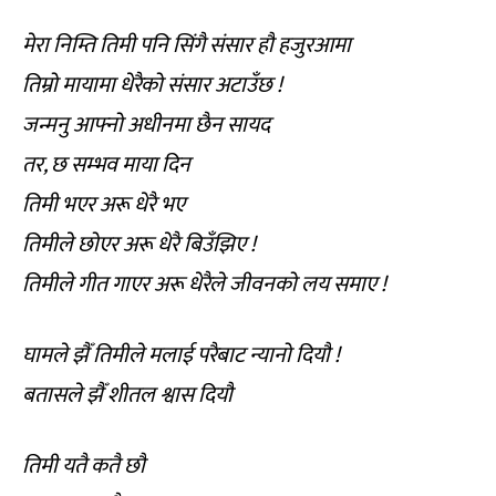
मेरा निम्ति तिमी पनि सिंगै संसार हौ हजुरआमा
तिम्रो मायामा धेरैको संसार अटाउँछ !
जन्मनु आफ्नो अधीनमा छैन सायद
तर, छ सम्भव माया दिन
तिमी भएर अरू धेरै भए
तिमीले छोएर अरू धेरै बिउँझिए !
तिमीले गीत गाएर अरू धेरैले जीवनको लय समाए !
घामले झैँ तिमीले मलाई परैबाट न्यानो दियौ !
बतासले झैँ शीतल श्वास दियौ
तिमी यतै कतै छौ