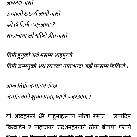
आकाश जस्तै
उज्यालो छर्छ्यौ आगो जस्तै
को हौ तिमी हजुरआमा ?
सम्झनामा छौ गहिरो प्रीत जस्तै
तिमी हुनुको अर्थ मसम्म आइपुग्यो
तिमी जन्मनुको अर्थ रगतको नाताभन्दा अझै परसम्म फैलियो ।
आज तिम्रो जन्मदिन रहेछ
जन्मदिनको शुभकामना, प्यारी हजुरआमा ।
यी शब्दहरूले धेरै पाहुनाहरूका आँखा रसाए । जन्मदिन
विस्बाडेन र माइन्जका प्रदर्शनहरूको ठीक बीचमा परेको