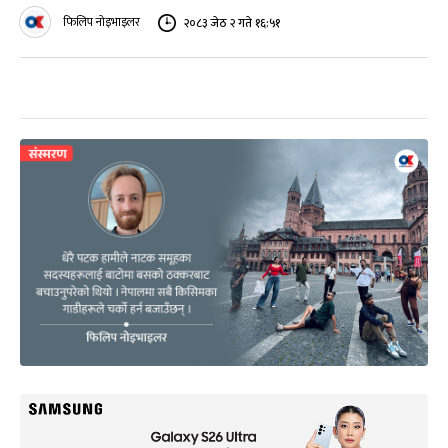
फिलिप नोइभाइलर
२०८३ जेठ २ गते १६:५१