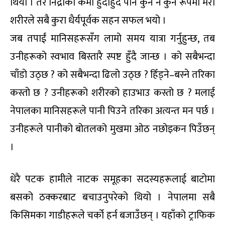
थियो । तर निद्राको कमी हुँदाहुँदै पनि कुनै न कुनै रूपमा मेरो
शरीरले सबै कुरा धैर्यपूर्वक सहन सफल भयो ।
जब तपाईं मानिसहरूसँग लामो समय यात्रा गर्नुहुन्छ, तब
उनीहरूको स्वभाव बिस्तारै स्पष्ट हुँदै जान्छ । को सबैभन्दा
चाँडो उठ्छ ? को सबैभन्दा ढिलो उठ्छ ? हिँड्ने–बस्ने तरिका
कस्तो छ ? उनीहरूको शरीरको हाउभाउ कस्तो छ ? मलाई
नेपालका मानिसहरूले पानी पिउने तरिका अत्यन्त मन पर्छ ।
उनीहरूले पानीको बोतलको मुखमा ओठ नछोइकन पिउँछन्
।
धेरै पटक हामीले नाटक समूहका सदस्यहरूलाई बाटोमा
बसको ठक्करबाट बचाउनुपरेको थियो । नेपालमा सबै
किसिमका गाडीहरूले चर्को हर्न बजाउँछन् । यहाँको ट्राफिक