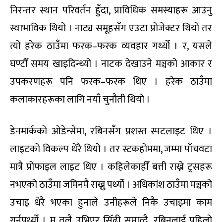
निरन्तर स्थान परिवर्तन हुँदा, प्राविधिक समस्याहरू आउनु
स्वाभाविक थियो । नाट्य समूहसँग एउटा प्रोजेक्टर थियो तर
त्यो हरेक ठाउँमा फरक–फरक व्यवहार गर्थ्यो । र, यसले
घण्टौँ समय खाइदिन्थ्यो । नाटक देखाउने मञ्चको आकार र
उपकरणहरू पनि फरक–फरक थिए । हरेक ठाउँमा
कलाकारहरूका लागि नयाँ चुनौती थियो ।
डेनमार्कको ओडेन्सेमा, रबिनसँग प्रशस्त स्पटलाइट थिए ।
लाइटको विकल्प धेरै थियो । तर स्टकहोममा, जम्मा पाँचवटा
मात्रै प्रोफाइल लाइट थिए । कहिलेकाहीँ बत्ती राख्ने ट्रसहरू
नभएको ठाउँमा जमिनमै राख्नु पर्थ्यो । अधिकांश ठाउँमा मञ्चको
उचाइ धेरै भएका हुनाले उनीहरूले निकै उचाइमा काम
गर्नुपर्थ्यो । म तलै उभिएर सिँढी समात्दै, रबिनलाई पहिलो