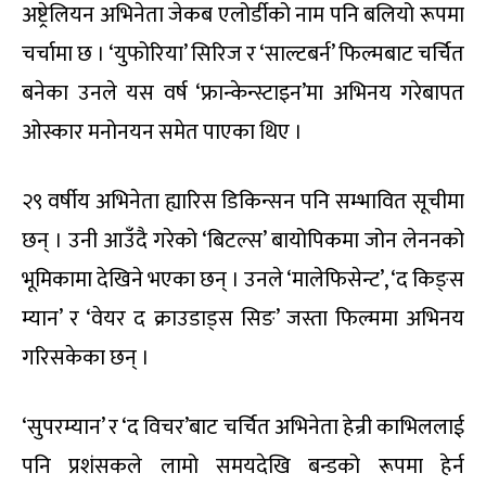
अष्ट्रेलियन अभिनेता जेकब एलोर्डीको नाम पनि बलियो रूपमा
चर्चामा छ । ‘युफोरिया’ सिरिज र ‘साल्टबर्न’ फिल्मबाट चर्चित
बनेका उनले यस वर्ष ‘फ्रान्केन्स्टाइन’मा अभिनय गरेबापत
ओस्कार मनोनयन समेत पाएका थिए ।
२९ वर्षीय अभिनेता ह्यारिस डिकिन्सन पनि सम्भावित सूचीमा
छन् । उनी आउँदै गरेको ‘बिटल्स’ बायोपिकमा जोन लेननको
भूमिकामा देखिने भएका छन् । उनले ‘मालेफिसेन्ट’, ‘द किङ्स
म्यान’ र ‘वेयर द क्राउडाड्स सिङ’ जस्ता फिल्ममा अभिनय
गरिसकेका छन् ।
‘सुपरम्यान’ र ‘द विचर’बाट चर्चित अभिनेता हेन्री काभिललाई
पनि प्रशंसकले लामो समयदेखि बन्डको रूपमा हेर्न