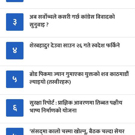
अब सर्वोच्चले कसरी गर्छ कांग्रेस विवादको
३
सुनुवाइ ?
शेरबहादुर देउवा साउन २६ गते स्वदेश फर्किने
४
ब्रोड पिकमा ज्यान गुमाएका युक्तको शव काठमाडौं
५
ल्याइयो (तस्वीरहरू)
सुरक्षा रिपोर्ट : प्राज्ञिक आवरणमा तिब्बत पक्षीय
६
भाष्य निर्माणको योजना
‘संसद्‍मा कालो चस्मा खोल्नू, बैठक चल्दा सेयर