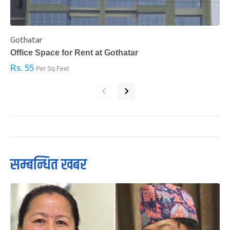
Gothatar
S
Office Space for Rent at Gothatar
H
Rs. 55
R
Per Sq.Feet
‹
›
सम्बन्धित खबर