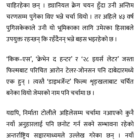
चाहिरहेका छन् । ड्यानियल क्रेग चयन हुँदा उनी अन्तिम
चरणसम्म पुगेका थिए भन्ने चर्चा थियो । तर अहिले ४३ वर्ष
पुगिसकेकाले उनी यो भूमिकाका लागि उमेरका हिसाबले
उपयुक्त रहन्छन् कि रहँदैनन् भन्ने बहस भइरहेको छ ।
‘किक–एस’, ‘क्रेभेन द हन्टर’ र ‘२८ इयर्स लेटर’ जस्ता
फिल्मबाट परिचित आरोन टेलर-जोनसन पनि दाबेदारमध्ये
एक हुन् । त्यस्तै ‘डाइभर्जेन्ट’ फिल्म शृङ्खलाबाट चर्चित
बनेका थियो जेम्सको नाम पनि चर्चामा छ ।
यद्यपि, निर्माता टोलीले अहिलेसम्म चर्चामा नआएको कुनै
नयाँ अनुहारलाई पनि छनोट गर्न सक्ने सम्भावना रहेको
अन्तर्राष्ट्रिय सञ्चारमाध्यमले उल्लेख गरेका छन् । नयाँ