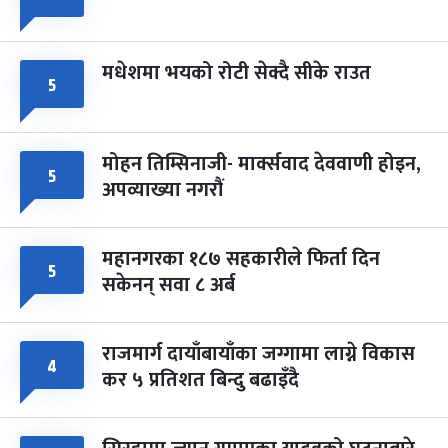
मधेशमा भयको रोटी सेक्दै सीके राउत
५
मोहन तिम्सिनाजी- मार्क्सवाद देववाणी होइन,
५
अपव्याख्या नगरौं
महानगरका १८७ सहकारीले फिर्ता दिन
५
सकेनन् सवा ८ अर्ब
राजमार्ग दायाँबायाँका जग्गामा लाग्ने विकास
४
कर ५ प्रतिशत बिन्दु बढाइँदै