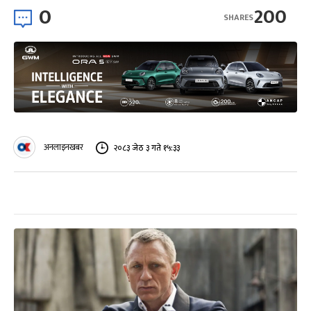
0
200
SHARES
अनलाइनखबर
२०८३ जेठ ३ गते १५:३३