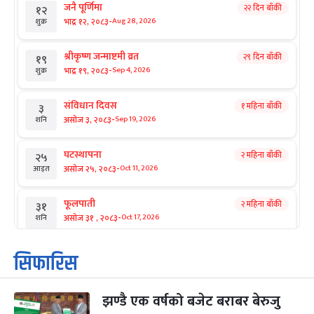
जनै पूर्णिमा
२२ दिन बाँकी
१२
-
भाद्र १२, २०८३
Aug 28, 2026
शुक्र
श्रीकृष्ण जन्माष्टमी व्रत
२९ दिन बाँकी
१९
-
भाद्र १९, २०८३
Sep 4, 2026
शुक्र
संविधान दिवस
१ महिना बाँकी
३
-
असोज ३, २०८३
Sep 19, 2026
शनि
घटस्थापना
२ महिना बाँकी
२५
-
असोज २५, २०८३
Oct 11, 2026
आइत
फूलपाती
२ महिना बाँकी
३१
-
असोज ३१ , २०८३
Oct 17, 2026
शनि
कार्तिक सङ्क्रान्ति
२ महिना बाँकी
१
सिफारिस
-
कार्तिक १, २०८३
Oct 18, 2026
आइत
झण्डै एक वर्षको बजेट बराबर बेरुजु
महानवमी
२ महिना बाँकी
३