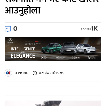
आउनुहोला
0
1K
SHARES
अनलाइनखबर
२०८३ जेठ ४ गते १४:४५