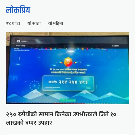
लोकप्रिय
२४ घण्टा
यो साता
यो महिना
२५० रुपैयाँको सामान किनेका उपभोक्ताले जिते १०
लाखको बम्पर उपहार