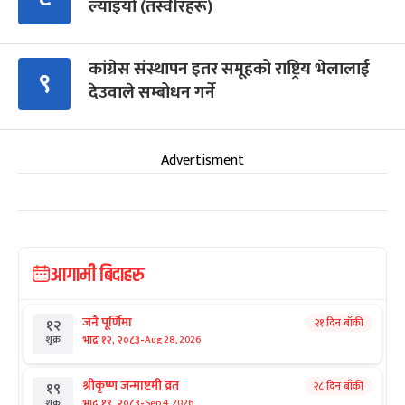
ल्याइयो (तस्वीरहरू)
कांग्रेस संस्थापन इतर समूहको राष्ट्रिय भेलालाई
९
देउवाले सम्बोधन गर्ने
Advertisment
आगामी बिदाहरु
जनै पूर्णिमा
२१ दिन बाँकी
१२
-
भाद्र १२, २०८३
Aug 28, 2026
शुक्र
श्रीकृष्ण जन्माष्टमी व्रत
२८ दिन बाँकी
१९
-
भाद्र १९, २०८३
Sep 4, 2026
शुक्र