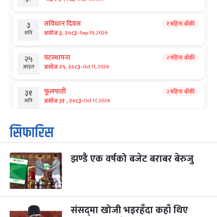
संविधान दिवस
१ महिना बाँकी
३
-
असोज ३, २०८३
Sep 19, 2026
शनि
घटस्थापना
२ महिना बाँकी
२५
-
असोज २५, २०८३
Oct 11, 2026
आइत
फूलपाती
२ महिना बाँकी
३१
-
असोज ३१ , २०८३
Oct 17, 2026
शनि
कार्तिक सङ्क्रान्ति
२ महिना बाँकी
१
सिफारिस
-
कार्तिक १, २०८३
Oct 18, 2026
आइत
झण्डै एक वर्षको बजेट बराबर बेरुजु
महानवमी
२ महिना बाँकी
३
-
कार्तिक ३, २०८३
Oct 20, 2026
मंगल
विजयादशमी
२ महिना बाँकी
४
-
कार्तिक ४, २०८३
Oct 21, 2026
बुध
संसद्‌मा खोजी भइरहँदा कहाँ थिए