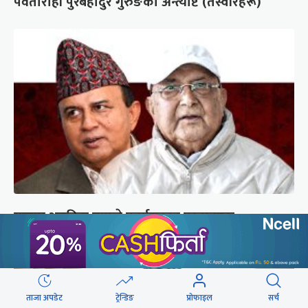
पर्वतारोही पुरबहादुर गुरुङको अन्त्येष्टि (तस्वीरहरू)
गुन्डुमा अड्किए एमाले पुनर्गठनका प्रस्तावहरू
ताजा अपडेट
ट्रेन्डिङ
प्रोफाइल
सर्च