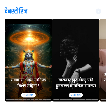
वेबस्टोरिज
त
मलमास : किन मानिन्छ
बारम्बार झुट बोल्नु पनि
स
विशेष महिना ?
हुनसक्छ मानसिक समस्या
11
STORIES
7
STORIES