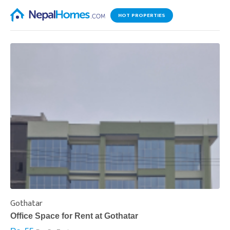
HOT PROPERTIES
Gothatar
S
Office Space for Rent at Gothatar
H