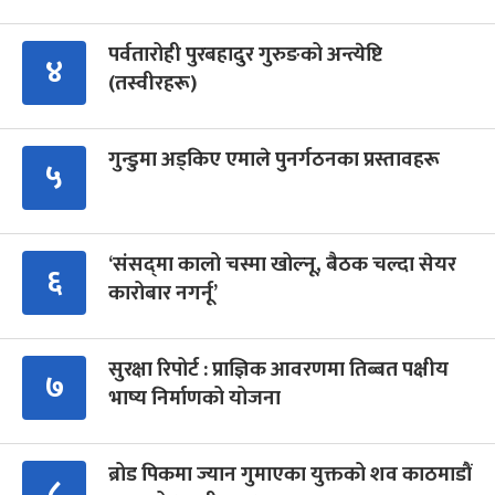
पर्वतारोही पुरबहादुर गुरुङको अन्त्येष्टि
४
(तस्वीरहरू)
गुन्डुमा अड्किए एमाले पुनर्गठनका प्रस्तावहरू
५
‘संसद्‍मा कालो चस्मा खोल्नू, बैठक चल्दा सेयर
६
कारोबार नगर्नू’
सुरक्षा रिपोर्ट : प्राज्ञिक आवरणमा तिब्बत पक्षीय
७
भाष्य निर्माणको योजना
ब्रोड पिकमा ज्यान गुमाएका युक्तको शव काठमाडौं
८