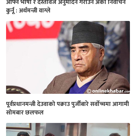
आफ्नै भाषा र दस्तावेज अनुमोदन गराउन अर्को निर्वाचन
कुर्नू : अर्थमन्त्री वाग्ले
पूर्वप्रधानमन्त्री देउवाको पक्राउ पुर्जीबारे सर्वोच्चमा आगामी
सोमबार छलफल