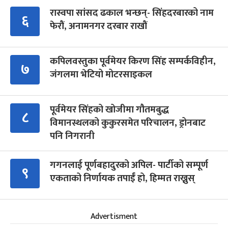
रास्वपा सांसद ढकाल भन्छन्- सिंहदरबारको नाम
६
फेरौं, अनामनगर दरबार राखौं
कपिलवस्तुका पूर्वमेयर किरण सिंह सम्पर्कविहीन,
७
जंगलमा भेटियो मोटरसाइकल
पूर्वमेयर सिंहको खोजीमा गौतमबुद्ध
८
विमानस्थलको कुकुरसमेत परिचालन, ड्रोनबाट
पनि निगरानी
गगनलाई पूर्णबहादुरको अपिल- पार्टीको सम्पूर्ण
९
एकताको निर्णायक तपाईँ हो, हिम्मत राख्नुस्
Advertisment