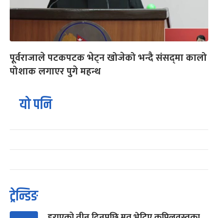
पूर्वराजाले पटकपटक भेट्न खोजेको भन्दै संसद्‌मा कालो
पोशाक लगाएर पुगे महन्थ
यो पनि
ट्रेन्डिङ
हराएको तीन दिनपछि मृत भेटिए कपिलवस्तुका