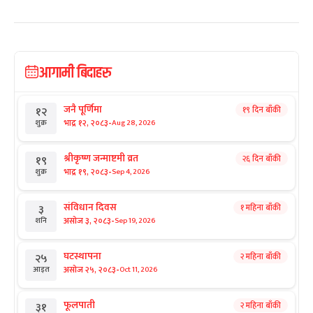
आगामी बिदाहरु
जनै पूर्णिमा
१९ दिन बाँकी
१२
-
भाद्र १२, २०८३
Aug 28, 2026
शुक्र
श्रीकृष्ण जन्माष्टमी व्रत
२६ दिन बाँकी
१९
-
भाद्र १९, २०८३
Sep 4, 2026
शुक्र
संविधान दिवस
१ महिना बाँकी
३
-
असोज ३, २०८३
Sep 19, 2026
शनि
घटस्थापना
२ महिना बाँकी
२५
-
असोज २५, २०८३
Oct 11, 2026
आइत
फूलपाती
२ महिना बाँकी
३१