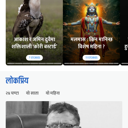
आकाश र जमिन दुवैमा
मलमास : किन मानिन्छ
शक्तिशाली ‘कोरी बस्टार्ड’
विशेष महिना ?
ह
7
STORIES
11
STORIES
लोकप्रिय
२४ घण्टा
यो साता
यो महिना