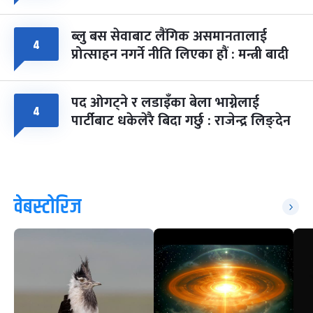
ब्लु बस सेवाबाट लैंगिक असमानतालाई
४
प्रोत्साहन नगर्ने नीति लिएका हौं : मन्त्री बादी
पद ओगट्ने र लडाइँका बेला भाग्नेलाई
४
पार्टीबाट धकेलेरै बिदा गर्छु : राजेन्द्र लिङ्देन
वेबस्टोरिज