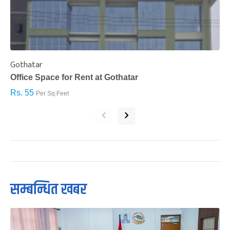
Gothatar
S
Office Space for Rent at Gothatar
H
Rs. 55
R
Per Sq.Feet
‹
›
सम्बन्धित खबर