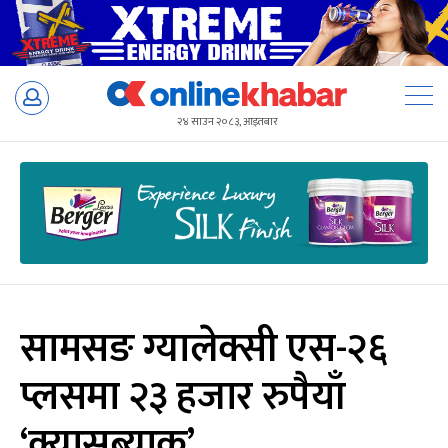
Skip
to
२४ साउन २०८३, आइतबार
content
सामसङ ग्यालेक्सी एस-२६
प्लसमा २३ हजार रुपैयाँ
‘क्यासब्याक’