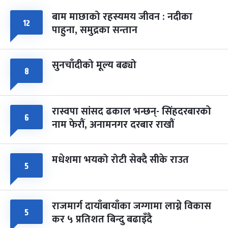
बाम माछाको रहस्यमय जीवन : नदीका
१२
फागुपूर्णिमा
७ महिना बाँकी
८
पाहुना, समुद्रका सन्तान
-
चैत्र ८, २०८३
Mar 22, 2027
सोम
सुनचाँदीको मूल्य बढ्यो
८
रास्वपा सांसद ढकाल भन्छन्- सिंहदरबारको
६
नाम फेरौं, अनामनगर दरबार राखौं
मधेशमा भयको रोटी सेक्दै सीके राउत
५
राजमार्ग दायाँबायाँका जग्गामा लाग्ने विकास
५
कर ५ प्रतिशत बिन्दु बढाइँदै