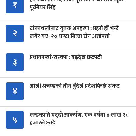
१
पूर्वमेयर सिंह
टीकाथलीबाट युवक अपहरण : प्रहरी हौं भन्दै
२
लगेर गए, २० घण्टा बित्दा छैन अत्तोपत्तो
प्रधानमन्त्री-रास्वपा : बढ्दैछ छटपटी
३
ओली-प्रचण्डको तीन बुँदेले प्रदेशपिच्छे संकट
४
लन्डनप्रति घट्दो आकर्षण, एक वर्षमा ४ लाख २०
५
हजारले छाडे