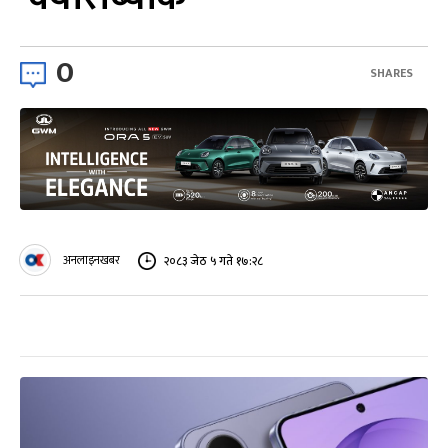
0
SHARES
अनलाइनखबर
२०८३ जेठ ५ गते १७:२८