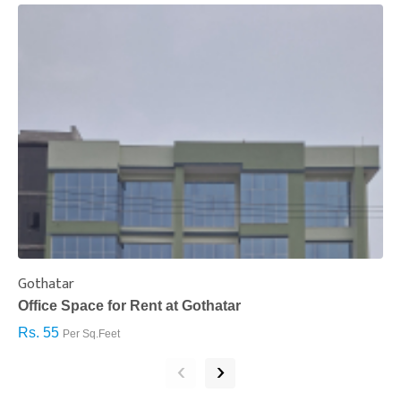
Gothatar
S
Office Space for Rent at Gothatar
H
Rs. 55
R
Per Sq.Feet
‹
›