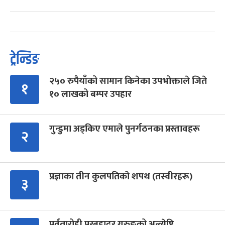
ट्रेन्डिङ
२५० रुपैयाँको सामान किनेका उपभोक्ताले जिते
१
१० लाखको बम्पर उपहार
गुन्डुमा अड्किए एमाले पुनर्गठनका प्रस्तावहरू
२
प्रज्ञाका तीन कुलपतिको शपथ (तस्वीरहरू)
३
पर्वतारोही पुरबहादुर गुरुङको अन्त्येष्टि