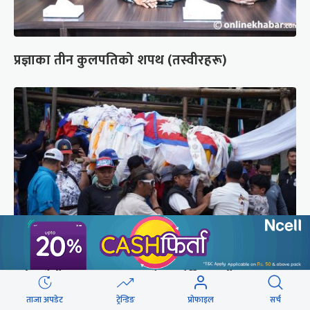
प्रज्ञाका तीन कुलपतिको शपथ (तस्वीरहरू)
पर्वतारोही पुरबहादुर गुरुङको अन्त्येष्टि (तस्वीरहरू)
ताजा अपडेट
ट्रेन्डिङ
प्रोफाइल
सर्च