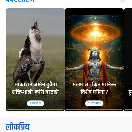
आकाश र जमिन दुवैमा
मलमास : किन मानिन्छ
शक्तिशाली ‘कोरी बस्टार्ड’
विशेष महिना ?
ह
7
STORIES
11
STORIES
लोकप्रिय