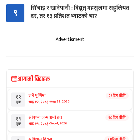
सिँचाइ र खानेपानी : विद्युत् महसुलमा सहुलियत
९
दर, तर १३ प्रतिशत भ्याटको भार
Advertisment
आगामी बिदाहरु
जनै पूर्णिमा
२१ दिन बाँकी
१२
-
भाद्र १२, २०८३
Aug 28, 2026
शुक्र
श्रीकृष्ण जन्माष्टमी व्रत
२८ दिन बाँकी
१९
-
भाद्र १९, २०८३
Sep 4, 2026
शुक्र
संविधान दिवस
१ महिना बाँकी