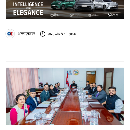
अनलाइनखबर
२०८३ जेठ ५ गते १७:३०