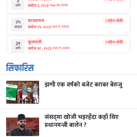
३
-
असोज ३, २०८३
Sep 19, 2026
शनि
घटस्थापना
२ महिना बाँकी
२५
-
असोज २५, २०८३
Oct 11, 2026
आइत
फूलपाती
२ महिना बाँकी
३१
-
असोज ३१ , २०८३
Oct 17, 2026
शनि
कार्तिक सङ्क्रान्ति
२ महिना बाँकी
१
सिफारिस
-
कार्तिक १, २०८३
Oct 18, 2026
आइत
झण्डै एक वर्षको बजेट बराबर बेरुजु
महानवमी
२ महिना बाँकी
३
-
कार्तिक ३, २०८३
Oct 20, 2026
मंगल
विजयादशमी
२ महिना बाँकी
४
-
कार्तिक ४, २०८३
Oct 21, 2026
बुध
संसद्‌मा खोजी भइरहँदा कहाँ थिए
प्रधानमन्त्री बालेन ?
पापा‌ङ्कुशा एकादशी व्रत
२ महिना बाँकी
५
-
कार्तिक ५, २०८३
Oct 22, 2026
बिहि