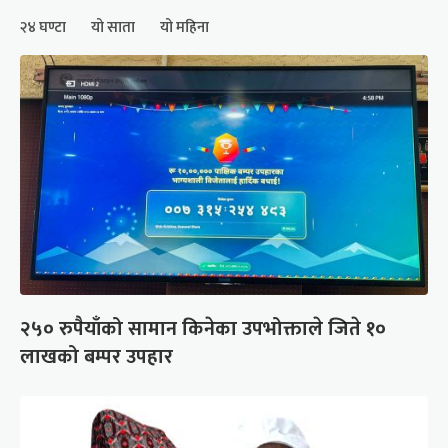
२४ घण्टा
यो साता
यो महिना
२५० रुपैयाँको सामान किनेका उपभोक्ताले जिते १०
लाखको बम्पर उपहार