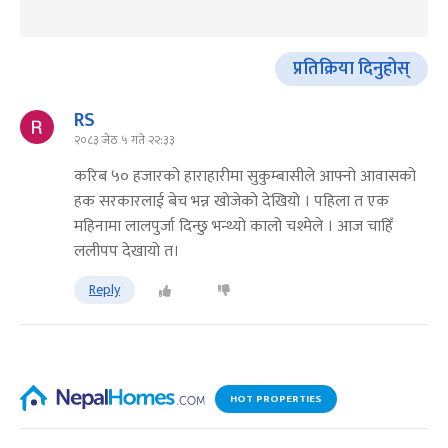
प्रतिक्रिया दिनुहोस्
RS
२०८३ जेठ ५ गते २२:३३
करिब ५० हजारको हाराहारीमा सुकुम्बासीले आफ्नो आवासको
हक सरकारलाई बेच भन्न खोजेको देखियो । पहिला त एक
महिनामा लालपुर्जा दिन्छु भन्थ्यो कालो चश्मेले । आज चाहिँ
ललीपप देखायो त।
Reply
HOT PROPERTIES