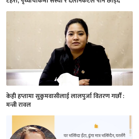
टहरा, पृथ्वीचोकमा संस्था र दलनिकटले पनि छाड्दै
केही हप्तामा सुकुमवासीलाई लालपुर्जा वितरण गर्छौं :
मन्त्री रावल