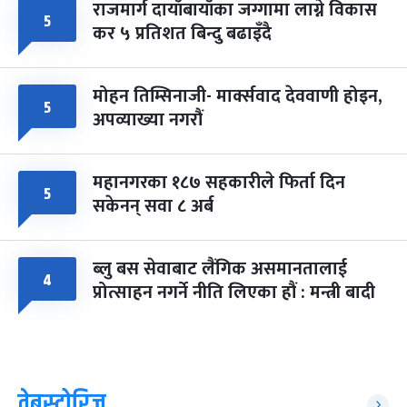
राजमार्ग दायाँबायाँका जग्गामा लाग्ने विकास
५
कर ५ प्रतिशत बिन्दु बढाइँदै
मोहन तिम्सिनाजी- मार्क्सवाद देववाणी होइन,
५
अपव्याख्या नगरौं
महानगरका १८७ सहकारीले फिर्ता दिन
५
सकेनन् सवा ८ अर्ब
ब्लु बस सेवाबाट लैंगिक असमानतालाई
४
प्रोत्साहन नगर्ने नीति लिएका हौं : मन्त्री बादी
वेबस्टोरिज