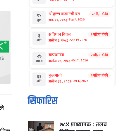
श्रीकृष्ण जन्माष्टमी व्रत
२८ दिन बाँकी
१९
-
भाद्र १९, २०८३
Sep 4, 2026
शुक्र
संविधान दिवस
१ महिना बाँकी
३
-
असोज ३, २०८३
Sep 19, 2026
शनि
घटस्थापना
२ महिना बाँकी
२५
-
असोज २५, २०८३
Oct 11, 2026
आइत
फूलपाती
२ महिना बाँकी
३१
-
असोज ३१ , २०८३
Oct 17, 2026
शनि
कार्तिक सङ्क्रान्ति
२ महिना बाँकी
१
सिफारिस
-
कार्तिक १, २०८३
Oct 18, 2026
आइत
ले
महानवमी
२ महिना बाँकी
३
-
कार्तिक ३, २०८३
Oct 20, 2026
मंगल
७८४ प्राध्यापक : तलब