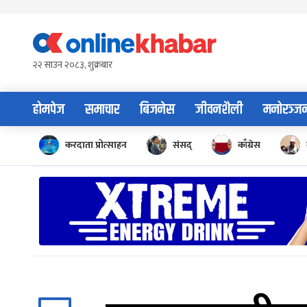
Skip
to
content
२२ साउन २०८३, शुक्रबार
होमपेज
समाचार
बिजनेस
जीवनशैली
मनोरञ्ज
करदाता प्रोत्साहन
संसद्
काँग्रेस