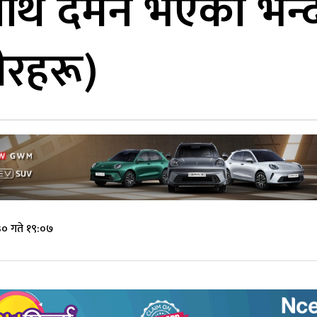
थि दमन भएको भन्दै
वीरहरू)
० गते १९:०७