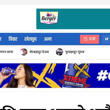
न
विचार
खेलकुद
अन्य
पात्रो
गगन थापा
शेरबहादुर देउवा
पुरबहादुर गुरुङ