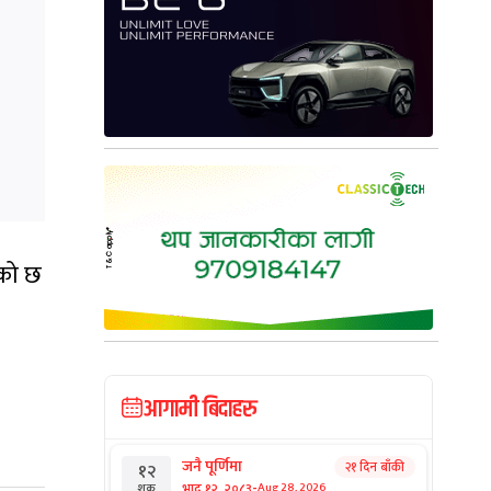
एको छ
आगामी बिदाहरु
जनै पूर्णिमा
२१ दिन बाँकी
१२
-
भाद्र १२, २०८३
Aug 28, 2026
शुक्र