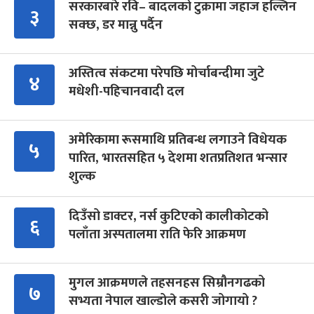
सरकारबारे रवि– बादलको टुक्रामा जहाज हल्लिन
३
सक्छ, डर मान्नु पर्दैन
अस्तित्व संकटमा परेपछि मोर्चाबन्दीमा जुटे
४
मधेशी-पहिचानवादी दल
अमेरिकामा रूसमाथि प्रतिबन्ध लगाउने विधेयक
५
पारित, भारतसहित ५ देशमा शतप्रतिशत भन्सार
शुल्क
दिउँसो डाक्टर, नर्स कुटिएको कालीकोटको
६
पलाँता अस्पतालमा राति फेरि आक्रमण
मुगल आक्रमणले तहसनहस सिम्रौनगढको
७
सभ्यता नेपाल खाल्डोले कसरी जोगायो ?