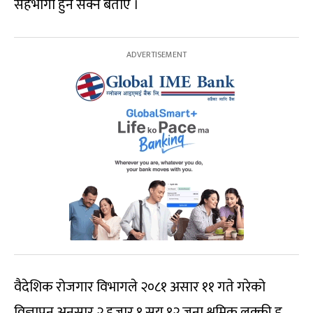
सहभागी हुन सक्ने बताए ।
वैदेशिक रोजगार विभागले २०८१ असार ११ गते गरेको
विज्ञापन अनुसार २ हजार १ सय १२ जना श्रमिक लक्की ड्र