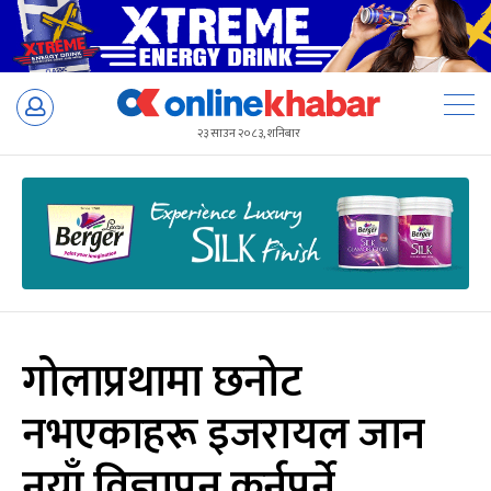
Skip
to
२३ साउन २०८३, शनिबार
content
गोलाप्रथामा छनोट
नभएकाहरू इजरायल जान
नयाँ विज्ञापन कुर्नुपर्ने