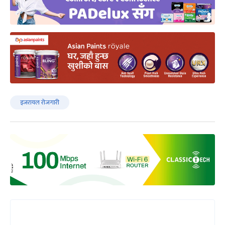
इजरायल रोजगारी