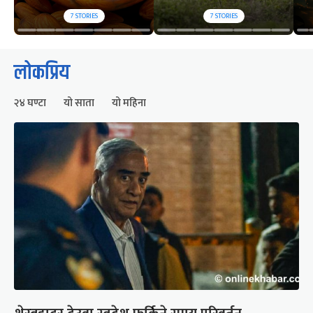
7
STORIES
7
STORIES
लोकप्रिय
२४ घण्टा
यो साता
यो महिना