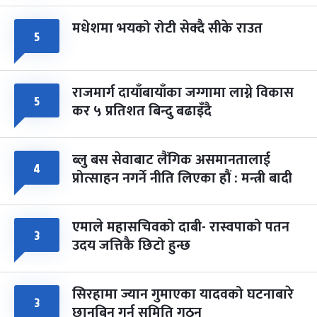
मधेशमा भयको रोटी सेक्दै सीके राउत
५
राजमार्ग दायाँबायाँका जग्गामा लाग्ने विकास
५
कर ५ प्रतिशत बिन्दु बढाइँदै
ब्लु बस सेवाबाट लैंगिक असमानतालाई
४
प्रोत्साहन नगर्ने नीति लिएका हौं : मन्त्री बादी
एमाले महासचिवको दाबी- रास्वपाको पतन
३
उदय जत्तिकै छिटो हुन्छ
सिरहामा ज्यान गुमाएका यादवको घटनाबारे
३
छानबिन गर्न समिति गठन