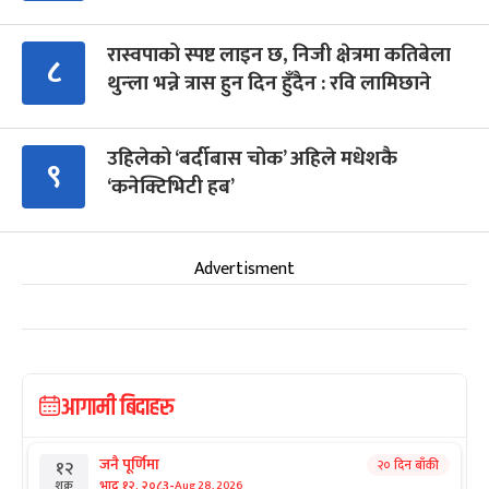
रास्वपाको स्पष्ट लाइन छ, निजी क्षेत्रमा कतिबेला
८
थुन्ला भन्ने त्रास हुन दिन हुँदैन : रवि लामिछाने
उहिलेको ‘बर्दीबास चोक’ अहिले मधेशकै
९
‘कनेक्टिभिटी हब’
Advertisment
आगामी बिदाहरु
जनै पूर्णिमा
२० दिन बाँकी
१२
-
भाद्र १२, २०८३
Aug 28, 2026
शुक्र