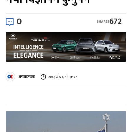
0
672
SHARES
अनलाइनखबर
२०८३ जेठ ६ गते ११:०८