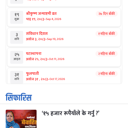
श्रीकृष्ण जन्माष्टमी व्रत
२७ दिन बाँकी
१९
-
भाद्र १९, २०८३
Sep 4, 2026
शुक्र
संविधान दिवस
१ महिना बाँकी
३
-
असोज ३, २०८३
Sep 19, 2026
शनि
घटस्थापना
२ महिना बाँकी
२५
-
असोज २५, २०८३
Oct 11, 2026
आइत
फूलपाती
२ महिना बाँकी
३१
-
असोज ३१ , २०८३
Oct 17, 2026
शनि
कार्तिक सङ्क्रान्ति
२ महिना बाँकी
१
सिफारिस
-
कार्तिक १, २०८३
Oct 18, 2026
आइत
‘१५ हजार रूपैयाँले के गर्नु ?’
महानवमी
२ महिना बाँकी
३
-
कार्तिक ३, २०८३
Oct 20, 2026
मंगल