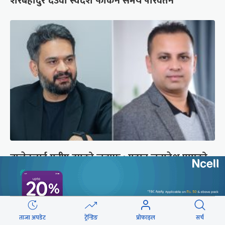
शेरबहादुर देउवा स्वदेश फर्किने समय परिवर्तन
बालेनलाई मनीष झाको जवाफ : महान जनादेश पाएको
सरकार एक्लो छैन
ताजा अपडेट
ट्रेन्डिङ
प्रोफाइल
सर्च