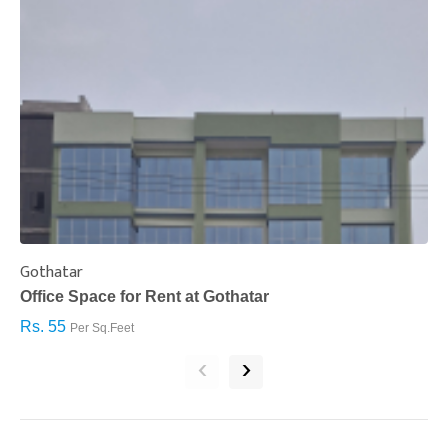
Gothatar
S
Office Space for Rent at Gothatar
H
Rs. 55
R
Per Sq.Feet
‹
›