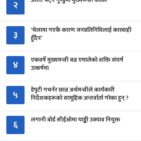
ओली भेट्न गुण्डुमा मुख्यमन्त्री कार्की
२
‘भेलामा गएकै कारण जनप्रतिनिधिलाई कारबाही
३
हुँदैन’
एकवर्षे मुख्यमन्त्री बन्न एमालेको शक्ति संघर्ष
४
उत्कर्षमा
डेपुटी गभर्नर छान्न अर्थमन्त्रीले कार्यकारी
५
निर्देशकहरूको सामूहिक अन्तर्वार्ता गरेका हुन् ?
लगानी बोर्ड सीईओमा याङ्की उक्याव नियुक्त
६