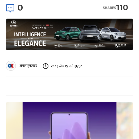
0
110
SHARES
अनलाइनखबर
२०८३ जेठ ११ गते १६:३८