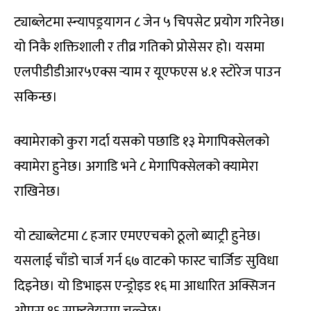
ट्याब्लेटमा स्न्यापड्रयागन ८ जेन ५ चिपसेट प्रयोग गरिनेछ।
यो निकै शक्तिशाली र तीव्र गतिको प्रोसेसर हो। यसमा
एलपीडीडीआर५एक्स र्‍याम र यूएफएस ४.१ स्टोरेज पाउन
सकिन्छ।
क्यामेराको कुरा गर्दा यसको पछाडि १३ मेगापिक्सेलको
क्यामेरा हुनेछ। अगाडि भने ८ मेगापिक्सेलको क्यामेरा
राखिनेछ।
यो ट्याब्लेटमा ८ हजार एमएएचको ठूलो ब्याट्री हुनेछ।
यसलाई चाँडो चार्ज गर्न ६७ वाटको फास्ट चार्जिङ सुविधा
दिइनेछ। यो डिभाइस एन्ड्रोइड १६ मा आधारित अक्सिजन
ओएस १६ सफ्टवेयरमा चल्नेछ।