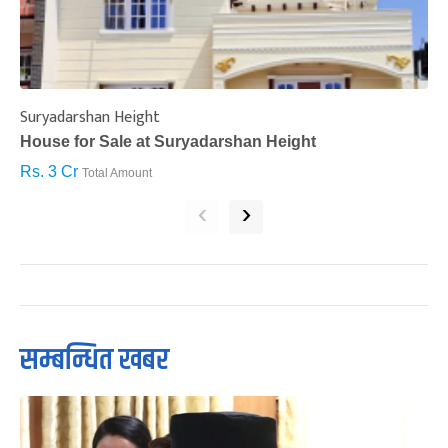
Suryadarshan Height
L
House for Sale at Suryadarshan Height
H
Rs. 3 Cr
R
Total Amount
‹
›
सम्बन्धित खबर