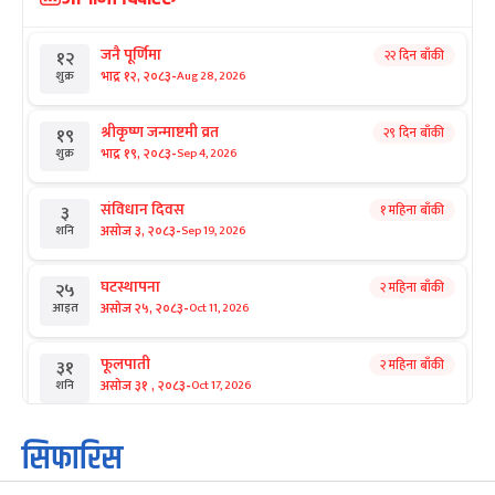
जनै पूर्णिमा
२२ दिन बाँकी
१२
-
भाद्र १२, २०८३
Aug 28, 2026
शुक्र
श्रीकृष्ण जन्माष्टमी व्रत
२९ दिन बाँकी
१९
-
भाद्र १९, २०८३
Sep 4, 2026
शुक्र
संविधान दिवस
१ महिना बाँकी
३
-
असोज ३, २०८३
Sep 19, 2026
शनि
घटस्थापना
२ महिना बाँकी
२५
-
असोज २५, २०८३
Oct 11, 2026
आइत
फूलपाती
२ महिना बाँकी
३१
-
असोज ३१ , २०८३
Oct 17, 2026
शनि
कार्तिक सङ्क्रान्ति
२ महिना बाँकी
१
सिफारिस
-
कार्तिक १, २०८३
Oct 18, 2026
आइत