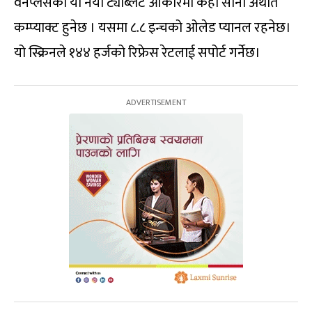
वनप्लसको यो नयाँ ट्याब्लेट आकारमा केही सानो अर्थात
कम्प्याक्ट हुनेछ । यसमा ८.८ इन्चको ओलेड प्यानल रहनेछ।
यो स्क्रिनले १४४ हर्जको रिफ्रेस रेटलाई सपोर्ट गर्नेछ।