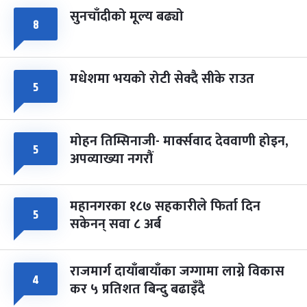
सुनचाँदीको मूल्य बढ्यो
८
मधेशमा भयको रोटी सेक्दै सीके राउत
५
मोहन तिम्सिनाजी- मार्क्सवाद देववाणी होइन,
५
अपव्याख्या नगरौं
महानगरका १८७ सहकारीले फिर्ता दिन
५
सकेनन् सवा ८ अर्ब
राजमार्ग दायाँबायाँका जग्गामा लाग्ने विकास
४
कर ५ प्रतिशत बिन्दु बढाइँदै