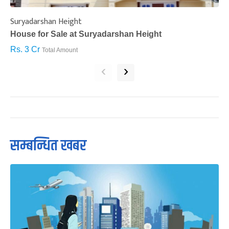
Suryadarshan Height
L
House for Sale at Suryadarshan Height
H
Rs. 3 Cr
R
Total Amount
‹
›
सम्बन्धित खबर