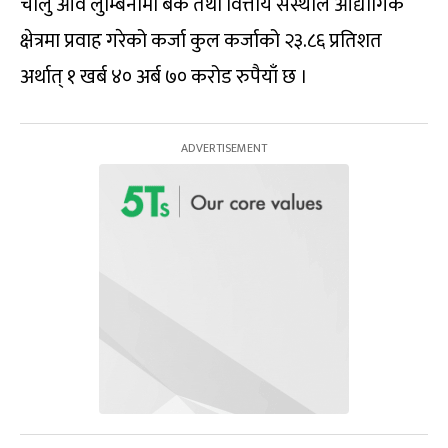
चालु आव लुम्बिनीमा बैंक तथा वित्तीय संस्थाले औद्योगिक
क्षेत्रमा प्रवाह गरेको कर्जा कुल कर्जाको २३.८६ प्रतिशत
अर्थात् १ खर्ब ४० अर्ब ७० करोड रुपैयाँ छ ।