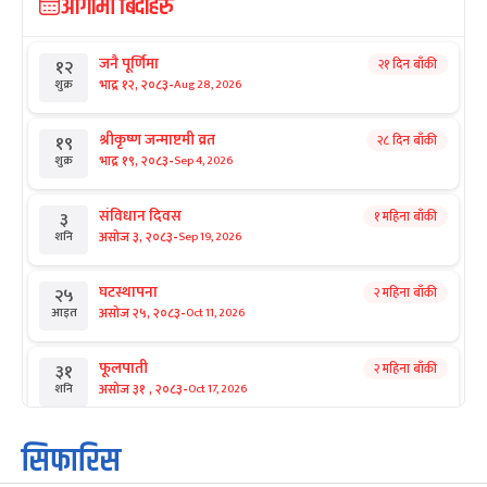
आगामी बिदाहरु
जनै पूर्णिमा
२१ दिन बाँकी
१२
-
भाद्र १२, २०८३
Aug 28, 2026
शुक्र
श्रीकृष्ण जन्माष्टमी व्रत
२८ दिन बाँकी
१९
-
भाद्र १९, २०८३
Sep 4, 2026
शुक्र
संविधान दिवस
१ महिना बाँकी
३
-
असोज ३, २०८३
Sep 19, 2026
शनि
घटस्थापना
२ महिना बाँकी
२५
-
असोज २५, २०८३
Oct 11, 2026
आइत
फूलपाती
२ महिना बाँकी
३१
-
असोज ३१ , २०८३
Oct 17, 2026
शनि
कार्तिक सङ्क्रान्ति
२ महिना बाँकी
१
सिफारिस
-
कार्तिक १, २०८३
Oct 18, 2026
आइत