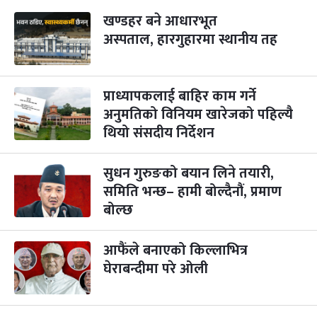
खण्डहर बने आधारभूत
महानवमी
२ महिना बाँकी
३
-
अस्पताल, हारगुहारमा स्थानीय तह
कार्तिक ३, २०८३
Oct 20, 2026
मंगल
विजयादशमी
२ महिना बाँकी
४
-
कार्तिक ४, २०८३
Oct 21, 2026
बुध
प्राध्यापकलाई बाहिर काम गर्ने
अनुमतिको विनियम खारेजको पहिल्यै
पापा‌ङ्कुशा एकादशी व्रत
२ महिना बाँकी
५
थियो संसदीय निर्देशन
-
कार्तिक ५, २०८३
Oct 22, 2026
बिहि
सुधन गुरुङको बयान लिने तयारी,
कुकुर तिहार
३ महिना बाँकी
२२
-
कार्तिक २२, २०८३
Nov 8, 2026
आइत
समिति भन्छ– हामी बोल्दैनौं, प्रमाण
बोल्छ
गाई पूजा
३ महिना बाँकी
२३
-
कार्तिक २३, २०८३
Nov 9, 2026
सोम
आफैंले बनाएको किल्लाभित्र
घेराबन्दीमा परे ओली
गोरुपुजा
३ महिना बाँकी
२४
-
कार्तिक २४, २०८३
Nov 10, 2026
मंगल