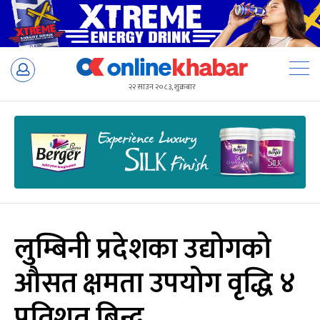
Skip
to
२२ साउन २०८३, शुक्रबार
content
लुम्बिनी प्रदेशका उद्योगको
औसत क्षमता उपयोग वृद्धि ४
प्रतिशत बिन्दु