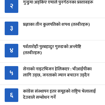
गुन्डुमा अड्किए एमाले पुनर्गठनका प्रस्तावहरू
२
प्रज्ञाका तीन कुलपतिको शपथ (तस्वीरहरू)
३
पर्वतारोही पुरबहादुर गुरुङको अन्त्येष्टि
४
(तस्वीरहरू)
सेनाको नाइटभिजन हेलिकप्टर : भीआईपीका
५
लागि उड्छ, जनताको ज्यान बचाउन उड्दैन
कांग्रेस संस्थापन इतर समूहको राष्ट्रिय भेलालाई
६
देउवाले सम्बोधन गर्ने