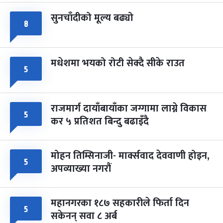
सुनचाँदीको मूल्य बढ्यो
८
मधेशमा भयको रोटी सेक्दै सीके राउत
५
राजमार्ग दायाँबायाँका जग्गामा लाग्ने विकास
५
कर ५ प्रतिशत बिन्दु बढाइँदै
मोहन तिम्सिनाजी- मार्क्सवाद देववाणी होइन,
५
अपव्याख्या नगरौं
महानगरका १८७ सहकारीले फिर्ता दिन
५
सकेनन् सवा ८ अर्ब