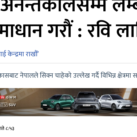
अनन्तकालसम्म लम्ब्य
ाधान गरौं : रवि ला
केन्द्रमा राखौं’
बाट नेपालले सिक्न चाहेको उल्लेख गर्दै विभिन्न क्षेत्रमा स
गते ८:५३