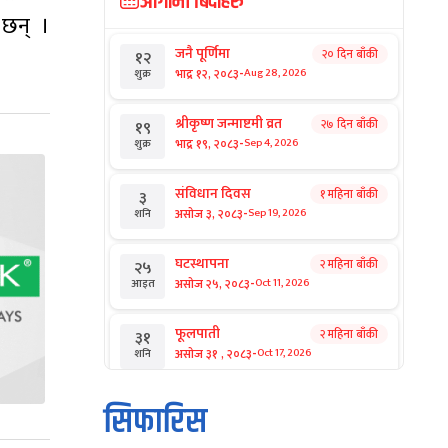
आगामी बिदाहरु
 छन् ।
जनै पूर्णिमा
२० दिन बाँकी
१२
-
भाद्र १२, २०८३
Aug 28, 2026
शुक्र
श्रीकृष्ण जन्माष्टमी व्रत
२७ दिन बाँकी
१९
-
भाद्र १९, २०८३
Sep 4, 2026
शुक्र
संविधान दिवस
१ महिना बाँकी
३
-
असोज ३, २०८३
Sep 19, 2026
शनि
घटस्थापना
२ महिना बाँकी
२५
-
असोज २५, २०८३
Oct 11, 2026
आइत
फूलपाती
२ महिना बाँकी
३१
-
असोज ३१ , २०८३
Oct 17, 2026
शनि
कार्तिक सङ्क्रान्ति
२ महिना बाँकी
१
सिफारिस
-
कार्तिक १, २०८३
Oct 18, 2026
आइत