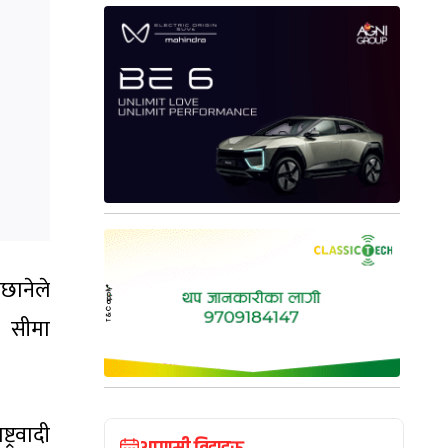
िछानेले
ै सीमा
्रवादी