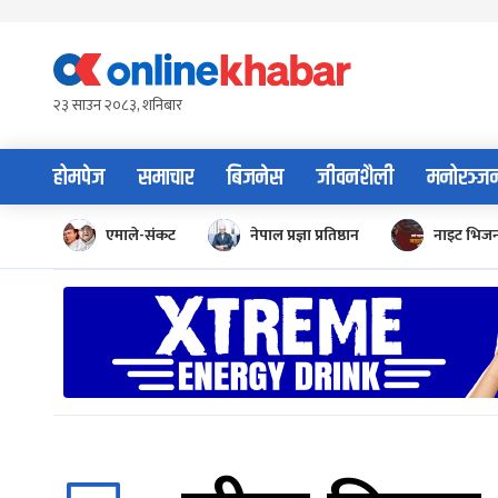
Skip
to
content
२३ साउन २०८३, शनिबार
होमपेज
समाचार
बिजनेस
जीवनशैली
मनोरञ्ज
एमाले-संकट
नेपाल प्रज्ञा प्रतिष्ठान
नाइट भिज