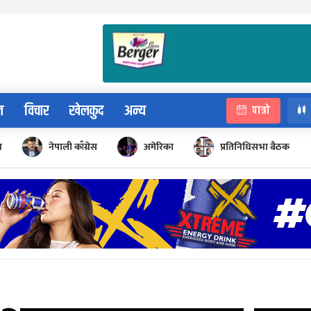
न
विचार
खेलकुद
अन्य
पात्रो
न
नेपाली काँग्रेस
अमेरिका
प्रतिनिधिसभा बैठक