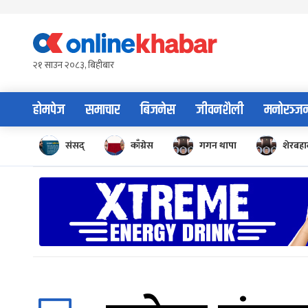
Skip
to
content
२१ साउन २०८३, बिहीबार
होमपेज
समाचार
बिजनेस
जीवनशैली
मनोरञ्ज
संसद्
काँग्रेस
गगन थापा
शेरबहाद