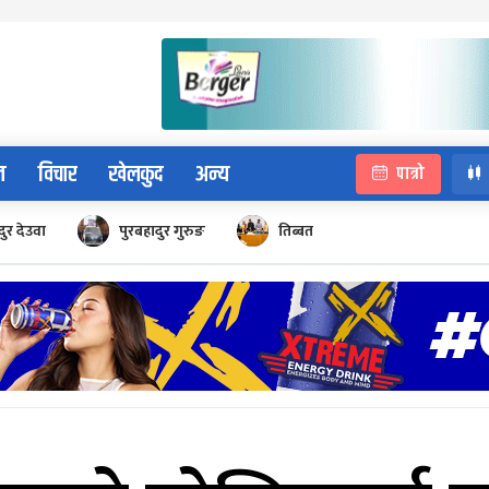
न
विचार
खेलकुद
अन्य
पात्रो
ुर देउवा
पुरबहादुर गुरुङ
तिब्बत