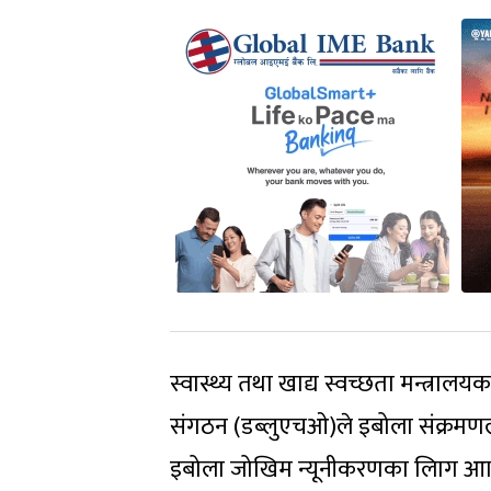
स्वास्थ्य तथा खाद्य स्वच्छता मन्त्रालय
संगठन (डब्लुएचओ)ले इबोला संक्रमणला
इबोला जोखिम न्यूनीकरणका लािग आा