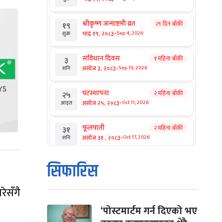
श्रीकृष्ण जन्माष्टमी व्रत
२९ दिन बाँकी
१९
-
भाद्र १९, २०८३
Sep 4, 2026
शुक्र
संविधान दिवस
१ महिना बाँकी
३
-
असोज ३, २०८३
Sep 19, 2026
शनि
घटस्थापना
२ महिना बाँकी
२५
-
असोज २५, २०८३
Oct 11, 2026
आइत
फूलपाती
२ महिना बाँकी
३१
-
असोज ३१ , २०८३
Oct 17, 2026
शनि
कार्तिक सङ्क्रान्ति
२ महिना बाँकी
१
सिफारिस
-
कार्तिक १, २०८३
Oct 18, 2026
आइत
ेसँगै
महानवमी
२ महिना बाँकी
३
-
कार्तिक ३, २०८३
Oct 20, 2026
मंगल
‘पोस्टमार्टम गर्न दिएको भए