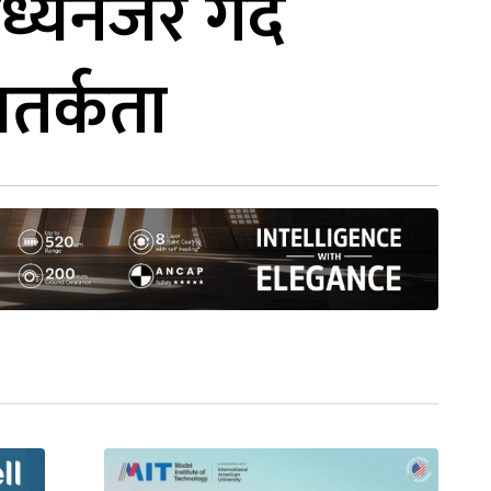
यनजर गर्दै
सतर्कता