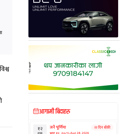
ता
िश्व
ो
आगामी बिदाहरु
जनै पूर्णिमा
२२ दिन बाँकी
१२
-
भाद्र १२, २०८३
Aug 28, 2026
शुक्र