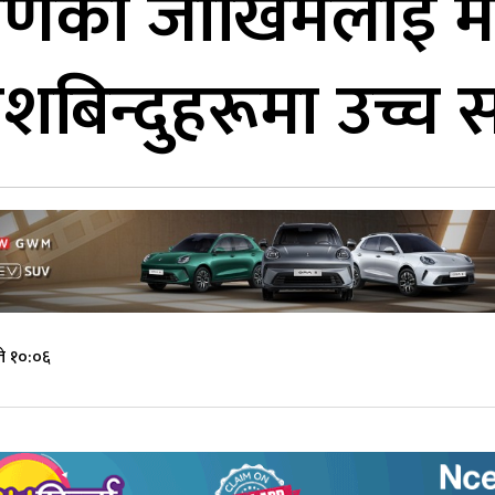
मणको जोखिमलाई मध्
वेशबिन्दुहरूमा उच्च 
े १०:०६