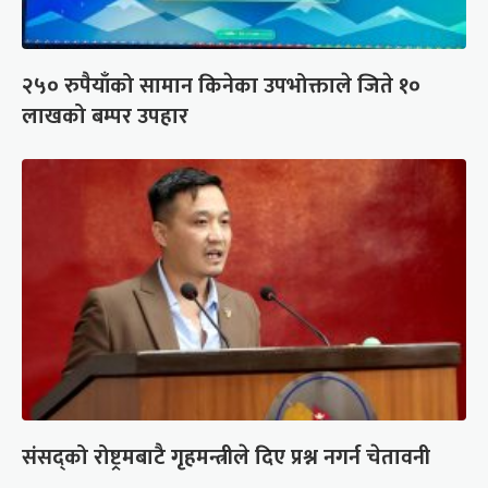
२५० रुपैयाँको सामान किनेका उपभोक्ताले जिते १०
लाखको बम्पर उपहार
संसद्को रोष्ट्रमबाटै गृहमन्त्रीले दिए प्रश्न नगर्न चेतावनी