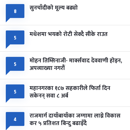
सुनचाँदीको मूल्य बढ्यो
८
मधेशमा भयको रोटी सेक्दै सीके राउत
५
मोहन तिम्सिनाजी- मार्क्सवाद देववाणी होइन,
५
अपव्याख्या नगरौं
महानगरका १८७ सहकारीले फिर्ता दिन
५
सकेनन् सवा ८ अर्ब
राजमार्ग दायाँबायाँका जग्गामा लाग्ने विकास
४
कर ५ प्रतिशत बिन्दु बढाइँदै