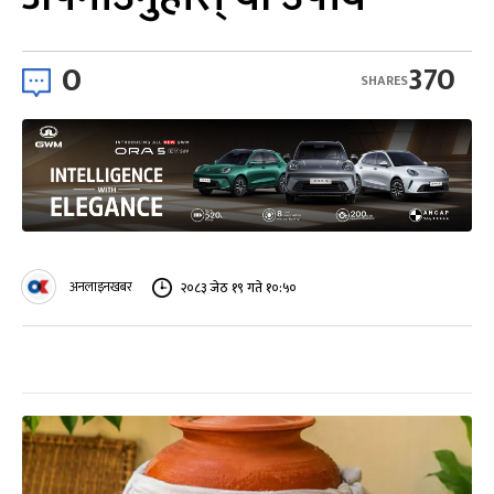
0
370
SHARES
अनलाइनखबर
२०८३ जेठ १९ गते १०:५०