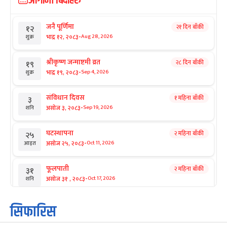
आगामी बिदाहरु
जनै पूर्णिमा
२१ दिन बाँकी
१२
-
भाद्र १२, २०८३
Aug 28, 2026
शुक्र
श्रीकृष्ण जन्माष्टमी व्रत
२८ दिन बाँकी
१९
-
भाद्र १९, २०८३
Sep 4, 2026
शुक्र
संविधान दिवस
१ महिना बाँकी
३
-
असोज ३, २०८३
Sep 19, 2026
शनि
घटस्थापना
२ महिना बाँकी
२५
-
असोज २५, २०८३
Oct 11, 2026
आइत
फूलपाती
२ महिना बाँकी
३१
-
असोज ३१ , २०८३
Oct 17, 2026
शनि
कार्तिक सङ्क्रान्ति
२ महिना बाँकी
१
सिफारिस
-
कार्तिक १, २०८३
Oct 18, 2026
आइत