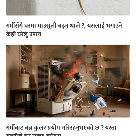
गर्मीसँगै घरमा माउसुली बढ्न थाले ?, यसलाई भगाउने
केही घरेलु उपाय
गर्मीबाट बच्न कुलर प्रयोग गरिरहनुभएको छ ? यस्ता