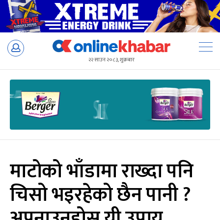
Skip
to
२२ साउन २०८३, शुक्रबार
content
माटोको भाँडामा राख्दा पनि
चिसो भइरहेको छैन पानी ?
अपनाउनुहोस् यी उपाय