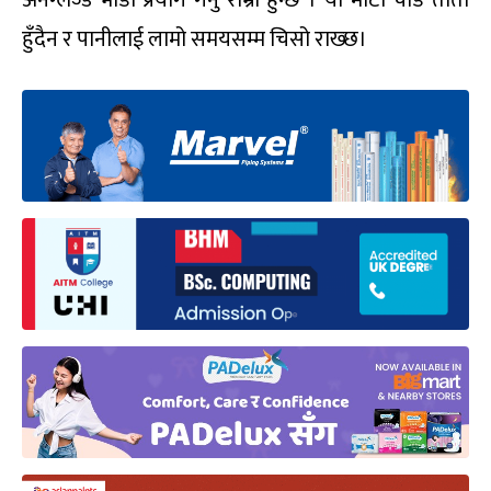
अनग्लेज्ड भाँडो प्रयोग गर्नु राम्रो हुन्छ । यो माटो चाँडै तातो
हुँदैन र पानीलाई लामो समयसम्म चिसो राख्छ।