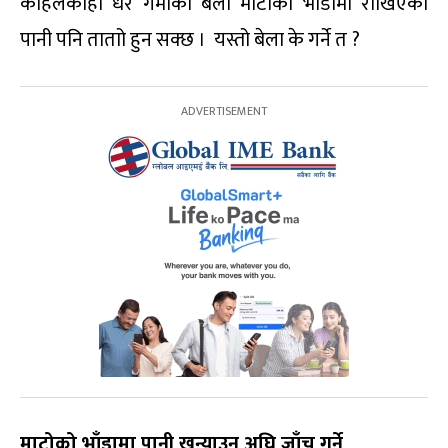
कहिलेकाहीं धेरै गर्मीको बेला माटोको भाँडामा राखिएको
पानी पनि ताताो हुन सक्छ । यस्तो बेला के गर्ने त ?
माटोको भाँडामा पानी खन्याउनु अघि जाँच गर्ने