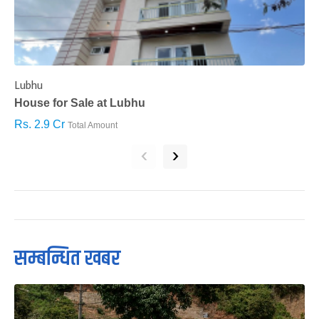
Lubhu
C
House for Sale at Lubhu
H
Rs. 2.9 Cr
R
Total Amount
‹
›
सम्बन्धित खबर