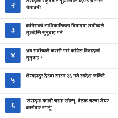
संसद्को रोष्ट्रमबाटै गृहमन्त्रीले दिए प्रश्न नगर्न
२
चेतावनी
कांग्रेसको आधिकारिकता विवादमा सर्वोच्चले
३
सुरुदेखि सुनुवाइ गर्ने
अब सर्वोच्चले कसरी गर्छ कांग्रेस विवादको
४
सुनुवाइ ?
शेरबहादुर देउवा साउन २६ गते स्वदेश फर्किने
५
‘संसद्‍मा कालो चस्मा खोल्नू, बैठक चल्दा सेयर
६
कारोबार नगर्नू’