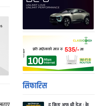
सिफारिस
 बताए
द किङ अफ थ्री डेज : के