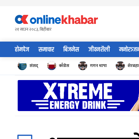
Skip
to
content
२१ साउन २०८३, बिहीबार
होमपेज
समाचार
बिजनेस
जीवनशैली
मनोरञ्ज
संसद्
काँग्रेस
गगन थापा
शेरबहाद