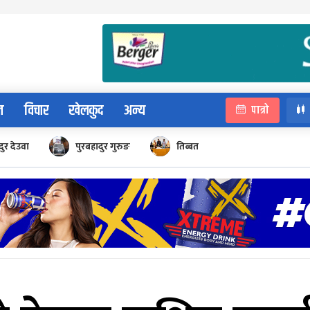
न
विचार
खेलकुद
अन्य
पात्रो
ुर देउवा
पुरबहादुर गुरुङ
तिब्बत