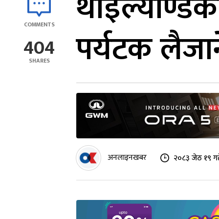
थाइल्याण्डको
COMMENTS
पर्यटक लैजाने
404
SHARES
अनलाइनखबर
२०८३ जेठ १९ ग