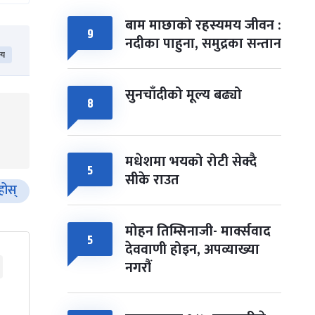
बाम माछाको रहस्यमय जीवन :
९
नदीका पाहुना, समुद्रका सन्तान
िय
सुनचाँदीको मूल्य बढ्यो
८
मधेशमा भयको रोटी सेक्दै
५
सीके राउत
ुहोस्
मोहन तिम्सिनाजी- मार्क्सवाद
५
देववाणी होइन, अपव्याख्या
नगरौं