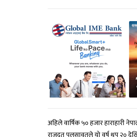
अहिले वार्षिक ५० हजार हाराहारी नेपाली 
राजदूत पुलसावतले यो वर्ष थप २० देख