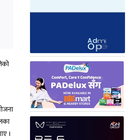
लेको
योजना
ालका
ताए ।