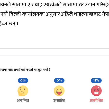
ायनले सातामा २ र थाइ एयरवेजले सातामा १४ उडान गरिरह
ो नयाँ दिल्ली कार्यालयका अनुसार अहिले थाइल्याण्डबाट ने
हेका छन् ।
ो खबर पढेर तपाईलाई कस्तो महसुस भयो ?
0%
0%
11%
अचम्मित
उत्साहित
आक्रोशित