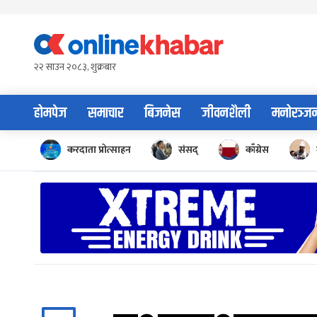
Skip
to
content
२२ साउन २०८३, शुक्रबार
होमपेज
समाचार
बिजनेस
जीवनशैली
मनोरञ्ज
करदाता प्रोत्साहन
संसद्
काँग्रेस