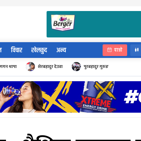
न
विचार
खेलकुद
अन्य
पात्रो
गगन थापा
शेरबहादुर देउवा
पुरबहादुर गुरुङ