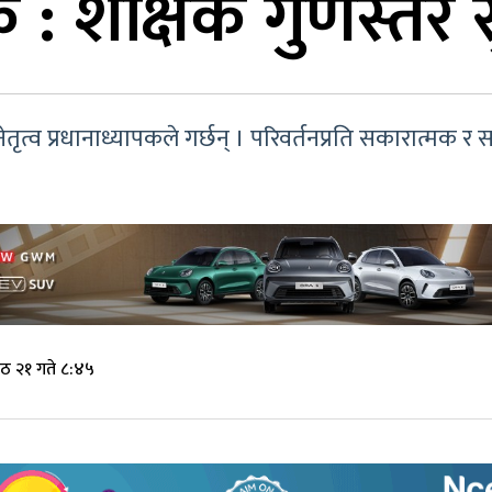
क : शैक्षिक गुणस्त
तृत्व प्रधानाध्यापकले गर्छन् । परिवर्तनप्रति सकारात्मक र 
ठ २१ गते ८:४५