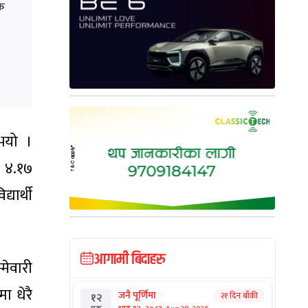
मक
भयो ।
ा ४.१७
यार्थी
आगामी बिदाहरु
मेवारी
ा धेरै
जनै पूर्णिमा
२१ दिन बाँकी
१२