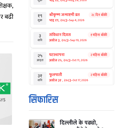
-
भाद्र १२, २०८३
Aug 28, 2026
शुक्र
िक्षक,
श्रीकृष्ण जन्माष्टमी व्रत
तर बढी
२८ दिन बाँकी
१९
-
भाद्र १९, २०८३
Sep 4, 2026
शुक्र
संविधान दिवस
१ महिना बाँकी
३
-
असोज ३, २०८३
Sep 19, 2026
शनि
घटस्थापना
२ महिना बाँकी
२५
-
असोज २५, २०८३
Oct 11, 2026
आइत
फूलपाती
२ महिना बाँकी
३१
-
असोज ३१ , २०८३
Oct 17, 2026
शनि
कार्तिक सङ्क्रान्ति
२ महिना बाँकी
१
सिफारिस
-
कार्तिक १, २०८३
Oct 18, 2026
आइत
महानवमी
२ महिना बाँकी
३
-
कार्तिक ३, २०८३
Oct 20, 2026
मंगल
दिल्लीले के पढ्यो,