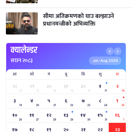
तमुल्होछार
४ महिना बाँकी
१५
सीमा अतिक्रमणको घाउ बल्झाउने
-
पौष १५, २०८३
Dec 30, 2026
बुध
प्रधानमन्त्रीको अभिव्यक्ति
पृथ्वी जयन्ती
५ महिना बाँकी
२७
-
पौष २७, २०८३
Jan 11, 2027
सोम
क्यालेन्डर
माघे सङ्क्रान्ति
५ महिना बाँकी
१
साउन २०८३
-
माघ १, २०८३
Jan 15, 2027
शुक्र
Jul
Aug 2026
/
आ
सो
मं
बु
बि
शु
श
सहिद दिवस
५ महिना बाँकी
१६
-
माघ १६, २०८३
Jan 30, 2027
शनि
२८
२९
३०
३१
३२
१
२
12
13
14
15
16
17
18
सोनम ल्होछार
६ महिना बाँकी
२४
३
४
५
६
७
८
९
-
माघ २४, २०८३
Feb 7, 2027
आइत
19
20
21
22
23
24
25
१०
११
१२
१३
१४
१५
१६
महाशिवरात्रि व्रत
७ महिना बाँकी
२२
26
27
-
28
29
30
31
1
फाल्गुन २२, २०८३
Mar 6, 2027
शनि
१७
१८
१९
२०
२१
२२
२३