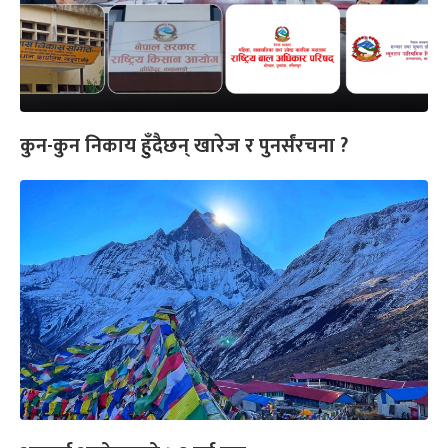
कुन-कुन निकाय हुँदैछन् खारेज र पुनर्संरचना ?