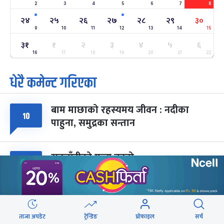
2
3
4
5
6
7
8
अन्तराष्ट्रिय नारी दिवस
७ महिना बाँकी
२४
-
फाल्गुन २४, २०८३
Mar 8, 2027
सोम
२४
२५
२६
२७
२८
२९
३०
9
10
11
12
13
14
15
ग्याल्पो ल्होसार
७ महिना बाँकी
२५
३१
१
२
३
४
५
६
-
फाल्गुन २५, २०८३
Mar 9, 2027
मंगल
16
17
18
19
20
21
22
धेरै कमेन्ट गरिएका
पूर्णिमा व्रत
७ महिना बाँकी
७
-
चैत्र ७, २०८३
Mar 21, 2027
आइत
बाम माछाको रहस्यमय जीवन : नदीका
फागुपूर्णिमा
७ महिना बाँकी
८
१०
पाहुना, समुद्रका सन्तान
-
चैत्र ८, २०८३
Mar 22, 2027
सोम
सुनचाँदीको मूल्य बढ्यो
८
मधेशमा भयको रोटी सेक्दै सीके राउत
५
ताजा अपडेट
ट्रेन्डिङ
प्रोफाइल
सर्च