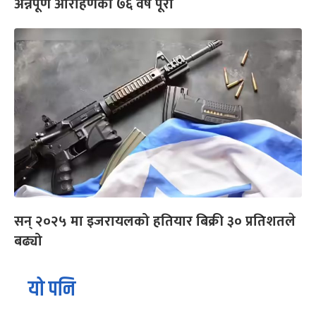
अन्नपूर्ण आरोहणको ७६ वर्ष पूरा
सन् २०२५ मा इजरायलको हतियार बिक्री ३० प्रतिशतले
बढ्यो
यो पनि