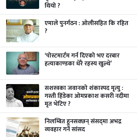
पापा‌ङ्कुशा एकादशी व्रत
२ महिना बाँकी
५
थियो ?
-
कार्तिक ५, २०८३
Oct 22, 2026
बिहि
एमाले पुनर्गठन : ओलीसहित कि रहित
कुकुर तिहार
३ महिना बाँकी
२२
-
कार्तिक २२, २०८३
Nov 8, 2026
आइत
?
गाई पूजा
३ महिना बाँकी
२३
-
कार्तिक २३, २०८३
Nov 9, 2026
सोम
‘पोस्टमार्टम गर्न दिएको भए दरबार
हत्याकाण्डका धेरै रहस्य खुल्थे’
गोरुपुजा
३ महिना बाँकी
२४
-
कार्तिक २४, २०८३
Nov 10, 2026
मंगल
भाइटीका
सशस्त्रका जवानको शंकास्पद मृत्यु :
३ महिना बाँकी
२५
-
कार्तिक २५, २०८३
Nov 11, 2026
बुध
गस्ती हिंडेका ओमप्रकाश कसरी नदीमा
मृत भेटिए ?
छठपर्व
३ महिना बाँकी
२९
-
कार्तिक २९, २०८३
Nov 15, 2026
आइत
निलम्बित हुनसक्छन् संसद्‌मा अभद्र
व्यवहार गर्ने सांसद
क्रिसमस डे
४ महिना बाँकी
१०
-
पौष १०, २०८३
Dec 25, 2026
शुक्र