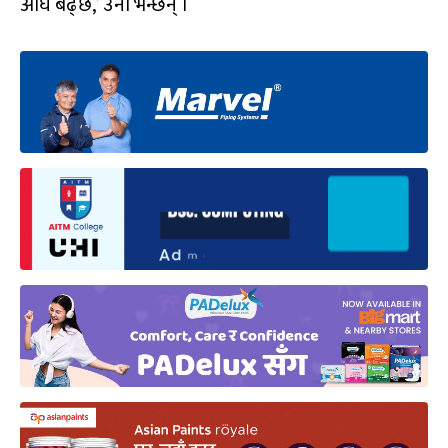
अघि बढ्छ,’ उनी भन्छन् ।