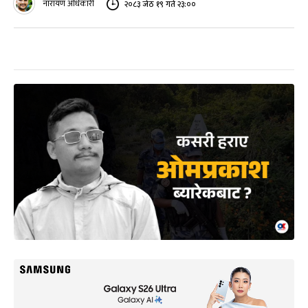
नारायण अधिकारी
२०८३ जेठ १९ गते २३:००