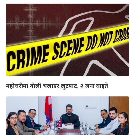
महोत्तरीमा गोली चलाएर लुटपाट, २ जना घाइते