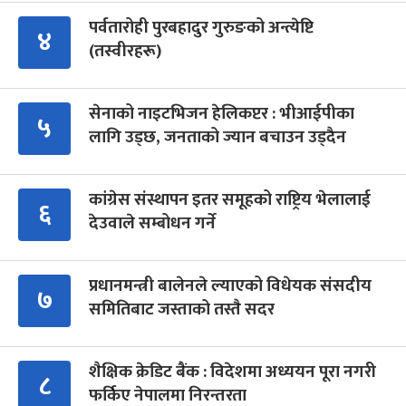
पर्वतारोही पुरबहादुर गुरुङको अन्त्येष्टि
४
(तस्वीरहरू)
सेनाको नाइटभिजन हेलिकप्टर : भीआईपीका
५
लागि उड्छ, जनताको ज्यान बचाउन उड्दैन
कांग्रेस संस्थापन इतर समूहको राष्ट्रिय भेलालाई
६
देउवाले सम्बोधन गर्ने
प्रधानमन्त्री बालेनले ल्याएको विधेयक संसदीय
७
समितिबाट जस्ताको तस्तै सदर
शैक्षिक क्रेडिट बैंक : विदेशमा अध्ययन पूरा नगरी
८
फर्किए नेपालमा निरन्तरता