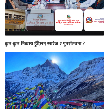
कुन-कुन निकाय हुँदैछन् खारेज र पुनर्संरचना ?