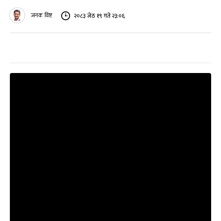
जनक विष्ट
२०८३ जेठ १९ गते २३:०६