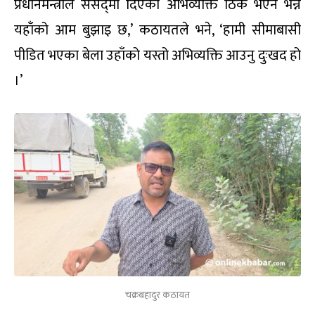
प्रधानमन्त्रीले संसद्‌मा दिएको अभिव्यक्ति ठिक भएन भन्ने
यहाँको आम बुझाइ छ,’ कठायतले भने, ‘हामी सीमाबासी
पीडित भएका बेला उहाँको यस्तो अभिव्यक्ति आउनु दुःखद हो
।’
चक्रबहादुर कठायत