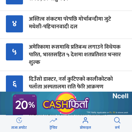
अस्तित्व संकटमा परेपछि मोर्चाबन्दीमा जुटे
४
मधेशी-पहिचानवादी दल
अमेरिकामा रूसमाथि प्रतिबन्ध लगाउने विधेयक
५
पारित, भारतसहित ५ देशमा शतप्रतिशत भन्सार
शुल्क
दिउँसो डाक्टर, नर्स कुटिएको कालीकोटको
६
पलाँता अस्पतालमा राति फेरि आक्रमण
मुगल आक्रमणले तहसनहस सिम्रौनगढको
७
सभ्यता नेपाल खाल्डोले कसरी जोगायो ?
ताजा अपडेट
ट्रेन्डिङ
प्रोफाइल
सर्च