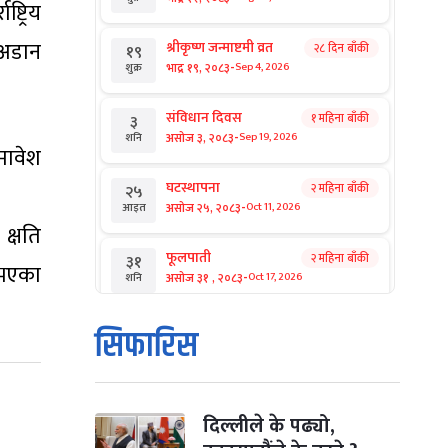
ट्रिय
 अडान
श्रीकृष्ण जन्माष्टमी व्रत
२८ दिन बाँकी
१९
-
भाद्र १९, २०८३
Sep 4, 2026
शुक्र
संविधान दिवस
१ महिना बाँकी
३
-
असोज ३, २०८३
Sep 19, 2026
शनि
मावेश
घटस्थापना
२ महिना बाँकी
२५
-
असोज २५, २०८३
Oct 11, 2026
आइत
क्षति
फूलपाती
२ महिना बाँकी
३१
 भएका
-
असोज ३१ , २०८३
Oct 17, 2026
शनि
कार्तिक सङ्क्रान्ति
२ महिना बाँकी
१
सिफारिस
-
कार्तिक १, २०८३
Oct 18, 2026
आइत
महानवमी
२ महिना बाँकी
३
-
कार्तिक ३, २०८३
Oct 20, 2026
मंगल
दिल्लीले के पढ्यो,