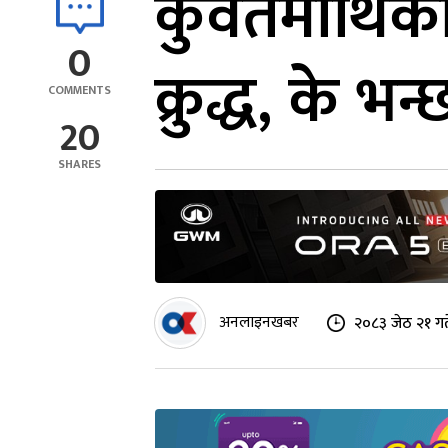
कुवेतमाथिक
0
क्रुद्ध, के भन
COMMENTS
20
SHARES
अनलाइनखबर
२०८३ जेठ २१ गत