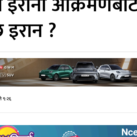
ो इरानी आक्रमणबाट
्छ इरान ?
े ९:२६