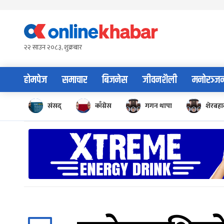
Skip
to
content
२२ साउन २०८३, शुक्रबार
होमपेज
समाचार
बिजनेस
जीवनशैली
मनोरञ्ज
संसद्
काँग्रेस
गगन थापा
शेरबहाद