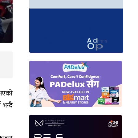
 भएको
भन्दै