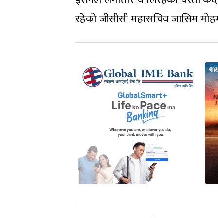
इरानले लगातार चालिरहेको यस्ता कदमह
रहेको जीसीसी महासचिव जासिम मोहम्