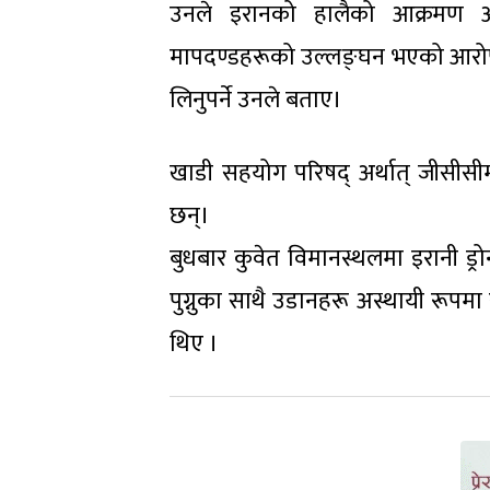
उनले इरानको हालैको आक्रमण अन्तर्रा
मापदण्डहरूको उल्लङ्घन भएको आरोप ल
लिनुपर्ने उनले बताए।
खाडी सहयोग परिषद् अर्थात् जीसीस
छन्।
बुधबार कुवेत विमानस्थलमा इरानी ड
पुग्नुका साथै उडानहरू अस्थायी रूपम
थिए ।