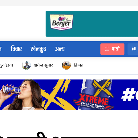
न
विचार
खेलकुद
अन्य
पात्रो
ुर देउवा
खगेन्द्र सुनार
तिब्बत