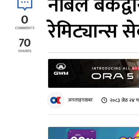
नबिल बैंकद्व
0
रेमिट्यान्स स
COMMENTS
70
SHARES
अनलाइनखबर
२०८३ जेठ २४ गत