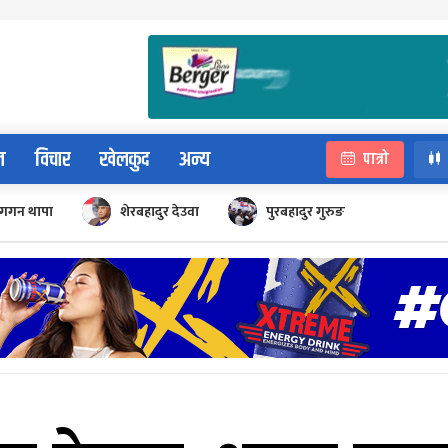
न
विचार
खेलकुद
अन्य
पात्रो
गगन थापा
शेरबहादुर देउवा
पुरबहादुर गुरुङ