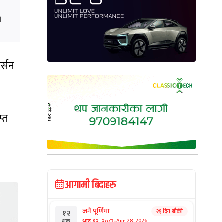
।
र्सन
प्त
आगामी बिदाहरु
जनै पूर्णिमा
२१ दिन बाँकी
१२
-
भाद्र १२, २०८३
Aug 28, 2026
शुक्र