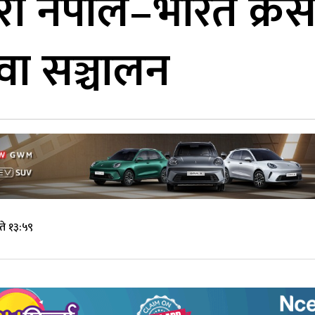
ारा नेपाल–भारत क्रस 
ेवा सञ्चालन
े १३:५९