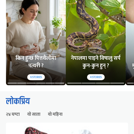
किन हुन्छ पित्तथैलीमा
नेपालमा पाइने विषालु सर्प
पत्थरी ?
कुन-कुन हुन् ?
म
6
STORIES
4
STORIES
लोकप्रिय
२४ घण्टा
यो साता
यो महिना