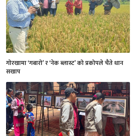
गोरखामा ‘गबारो’ र ‘नेक ब्लास्ट’ को प्रकोपले चैते धान
सखाप