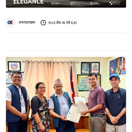
अनलाइनखबर
२०८३ जेठ २६ गते ६:१८