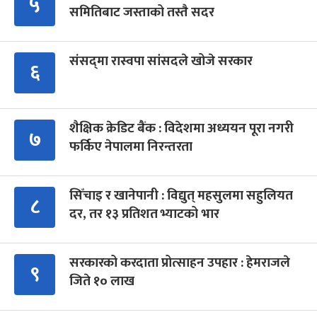
५
समितिबाट जस्ताको तस्तै सदर
संसद्‍मा रास्वपा सांसदले खोजे सरकार
६
शैक्षिक क्रेडिट बैंक : विदेशमा अध्ययन पूरा नगरी
७
फर्किए नेपालमा निरन्तरता
सिँचाइ र खानेपानी : विद्युत् महसुलमा सहुलियत
८
दर, तर १३ प्रतिशत भ्याटको भार
सरकारको करदाता प्रोत्साहन उपहार : हेमराजले
९
जिते १० लाख