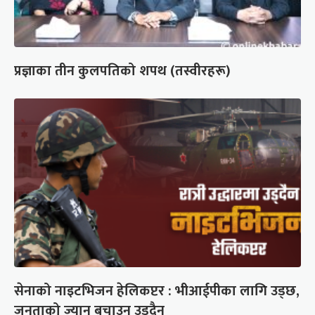
प्रज्ञाका तीन कुलपतिको शपथ (तस्वीरहरू)
सेनाको नाइटभिजन हेलिकप्टर : भीआईपीका लागि उड्छ,
जनताको ज्यान बचाउन उड्दैन