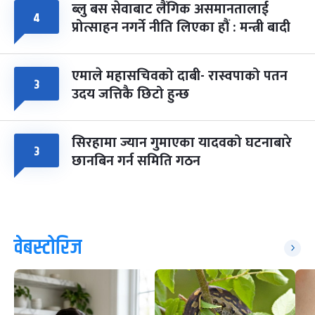
ब्लु बस सेवाबाट लैंगिक असमानतालाई
४
प्रोत्साहन नगर्ने नीति लिएका हौं : मन्त्री बादी
एमाले महासचिवको दाबी- रास्वपाको पतन
३
उदय जत्तिकै छिटो हुन्छ
सिरहामा ज्यान गुमाएका यादवको घटनाबारे
३
छानबिन गर्न समिति गठन
वेबस्टोरिज