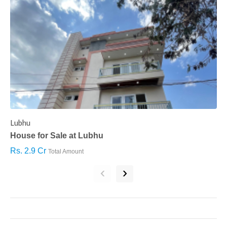
Lubhu
C
House for Sale at Lubhu
H
Rs. 2.9 Cr
R
Total Amount
‹
›