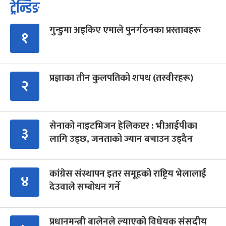
ट्रेन्डिङ
गुन्डुमा अड्किए एमाले पुनर्गठनका प्रस्तावहरू
१
प्रज्ञाका तीन कुलपतिको शपथ (तस्वीरहरू)
२
सेनाको नाइटभिजन हेलिकप्टर : भीआईपीका
३
लागि उड्छ, जनताको ज्यान बचाउन उड्दैन
कांग्रेस संस्थापन इतर समूहको राष्ट्रिय भेलालाई
४
देउवाले सम्बोधन गर्ने
प्रधानमन्त्री बालेनले ल्याएको विधेयक संसदीय