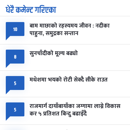
पूर्णिमा व्रत
७ महिना बाँकी
७
धेरै कमेन्ट गरिएका
-
चैत्र ७, २०८३
Mar 21, 2027
आइत
बाम माछाको रहस्यमय जीवन : नदीका
फागुपूर्णिमा
७ महिना बाँकी
८
१०
पाहुना, समुद्रका सन्तान
-
चैत्र ८, २०८३
Mar 22, 2027
सोम
सुनचाँदीको मूल्य बढ्यो
८
मधेशमा भयको रोटी सेक्दै सीके राउत
५
राजमार्ग दायाँबायाँका जग्गामा लाग्ने विकास
५
कर ५ प्रतिशत बिन्दु बढाइँदै