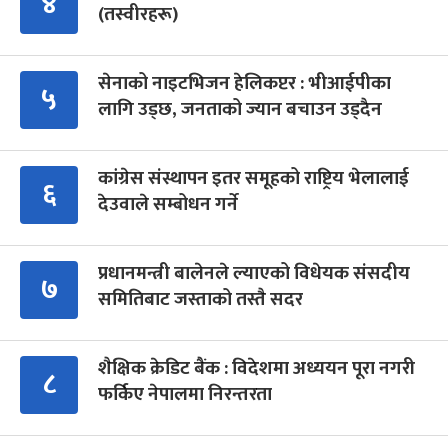
४
(तस्वीरहरू)
सेनाको नाइटभिजन हेलिकप्टर : भीआईपीका
५
लागि उड्छ, जनताको ज्यान बचाउन उड्दैन
कांग्रेस संस्थापन इतर समूहको राष्ट्रिय भेलालाई
६
देउवाले सम्बोधन गर्ने
प्रधानमन्त्री बालेनले ल्याएको विधेयक संसदीय
७
समितिबाट जस्ताको तस्तै सदर
शैक्षिक क्रेडिट बैंक : विदेशमा अध्ययन पूरा नगरी
८
फर्किए नेपालमा निरन्तरता