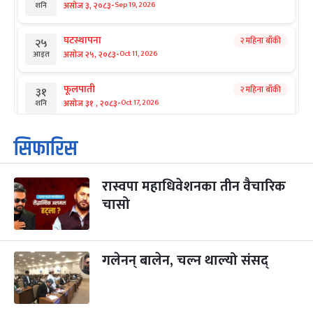
-
असोज ३, २०८३
Sep 19, 2026
शनि
घटस्थापना
२ महिना बाँकी
२५
-
असोज २५, २०८३
Oct 11, 2026
आइत
फूलपाती
२ महिना बाँकी
३१
-
असोज ३१ , २०८३
Oct 17, 2026
शनि
कार्तिक सङ्क्रान्ति
२ महिना बाँकी
१
सिफारिस
-
कार्तिक १, २०८३
Oct 18, 2026
आइत
रास्वपा महाधिवेशनका तीन वैचारिक
महानवमी
२ महिना बाँकी
३
-
चासो
कार्तिक ३, २०८३
Oct 20, 2026
मंगल
विजयादशमी
२ महिना बाँकी
४
-
कार्तिक ४, २०८३
Oct 21, 2026
बुध
गलेनन् बालेन, चल्न थाल्यो संसद्
पापा‌ङ्कुशा एकादशी व्रत
२ महिना बाँकी
५
-
कार्तिक ५, २०८३
Oct 22, 2026
बिहि