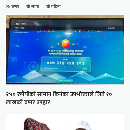
२४ घण्टा
यो साता
यो महिना
२५० रुपैयाँको सामान किनेका उपभोक्ताले जिते १०
लाखको बम्पर उपहार