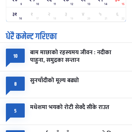
9
10
11
12
13
14
15
ग्याल्पो ल्होसार
७ महिना बाँकी
२५
३१
१
२
३
४
५
६
-
फाल्गुन २५, २०८३
Mar 9, 2027
मंगल
16
17
18
19
20
21
22
धेरै कमेन्ट गरिएका
पूर्णिमा व्रत
७ महिना बाँकी
७
-
चैत्र ७, २०८३
Mar 21, 2027
आइत
बाम माछाको रहस्यमय जीवन : नदीका
फागुपूर्णिमा
७ महिना बाँकी
८
१०
पाहुना, समुद्रका सन्तान
-
चैत्र ८, २०८३
Mar 22, 2027
सोम
सुनचाँदीको मूल्य बढ्यो
८
मधेशमा भयको रोटी सेक्दै सीके राउत
५