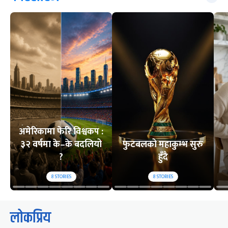
अमेरिकामा फेरि विश्वकप :
३२ वर्षमा के–के बदलियो
फुटबलको महाकुम्भ सुरु
?
हुँदै
8
STORIES
8
STORIES
लोकप्रिय