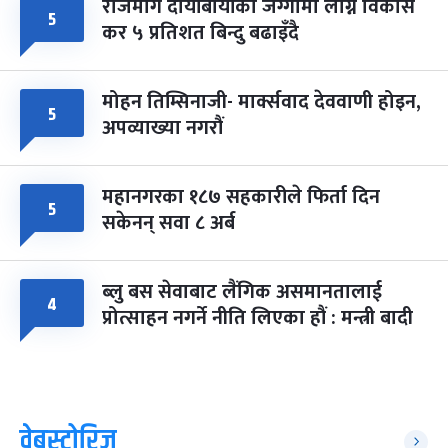
राजमार्ग दायाँबायाँका जग्गामा लाग्ने विकास
५
कर ५ प्रतिशत बिन्दु बढाइँदै
मोहन तिम्सिनाजी- मार्क्सवाद देववाणी होइन,
५
अपव्याख्या नगरौं
महानगरका १८७ सहकारीले फिर्ता दिन
५
सकेनन् सवा ८ अर्ब
ब्लु बस सेवाबाट लैंगिक असमानतालाई
४
प्रोत्साहन नगर्ने नीति लिएका हौं : मन्त्री बादी
वेबस्टोरिज