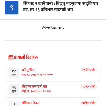
सिँचाइ र खानेपानी : विद्युत् महसुलमा सहुलियत
९
दर, तर १३ प्रतिशत भ्याटको भार
Advertisment
आगामी बिदाहरु
जनै पूर्णिमा
२१ दिन बाँकी
१२
-
भाद्र १२, २०८३
Aug 28, 2026
शुक्र
श्रीकृष्ण जन्माष्टमी व्रत
२८ दिन बाँकी
१९
-
भाद्र १९, २०८३
Sep 4, 2026
शुक्र
संविधान दिवस
१ महिना बाँकी
३