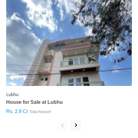
Lubhu
C
House for Sale at Lubhu
H
Rs. 2.9 Cr
R
Total Amount
‹
›