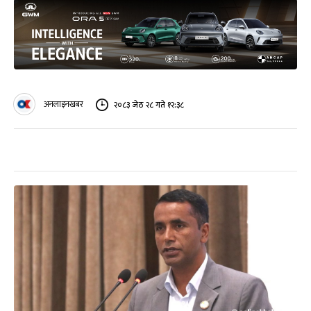
अनलाइनखबर
२०८३ जेठ २८ गते १२:३८