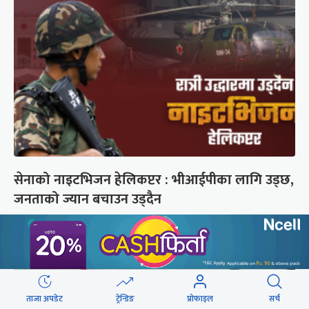
सेनाको नाइटभिजन हेलिकप्टर : भीआईपीका लागि उड्छ,
जनताको ज्यान बचाउन उड्दैन
ताजा अपडेट
ट्रेन्डिङ
प्रोफाइल
सर्च