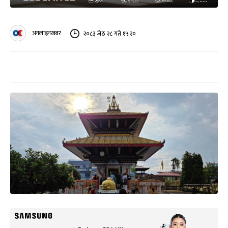
अनलाइनखबर
२०८३ जेठ २८ गते १५:२०