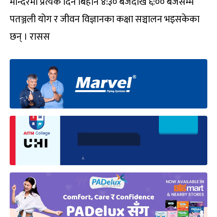
मन्दिरमा प्रत्येक दिन बिहान ४:३० बजेदेखि ६:०० बजेसम्म
पतञ्जली योग र जीवन विज्ञानका कक्षा सञ्चालन भइसकेका
छन् । रासस