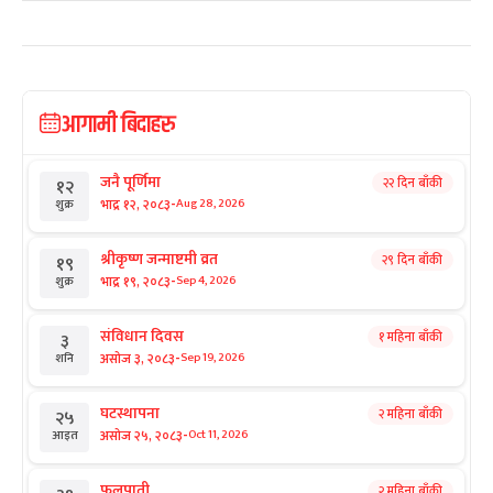
आगामी बिदाहरु
जनै पूर्णिमा
२२ दिन बाँकी
१२
-
भाद्र १२, २०८३
Aug 28, 2026
शुक्र
श्रीकृष्ण जन्माष्टमी व्रत
२९ दिन बाँकी
१९
-
भाद्र १९, २०८३
Sep 4, 2026
शुक्र
संविधान दिवस
१ महिना बाँकी
३
-
असोज ३, २०८३
Sep 19, 2026
शनि
घटस्थापना
२ महिना बाँकी
२५
-
असोज २५, २०८३
Oct 11, 2026
आइत
फूलपाती
२ महिना बाँकी