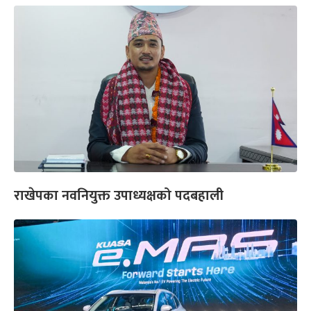
राखेपका नवनियुक्त उपाध्यक्षको पदबहाली