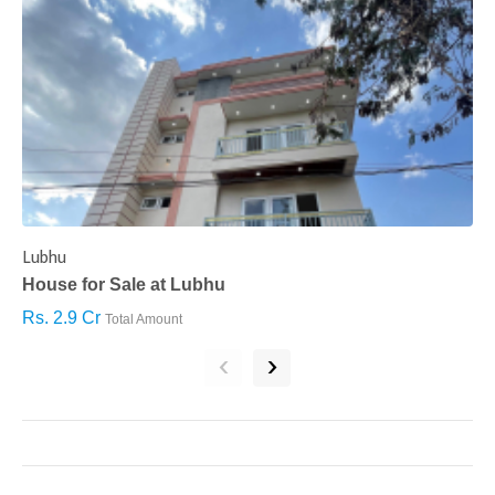
Lubhu
C
House for Sale at Lubhu
H
Rs. 2.9 Cr
R
Total Amount
‹
›