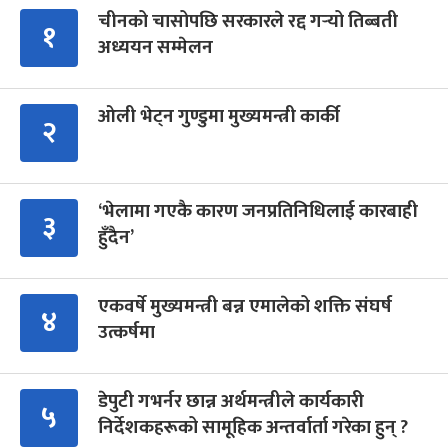
चीनको चासोपछि सरकारले रद्द गर्‍यो तिब्बती
१
अध्ययन सम्मेलन
ओली भेट्न गुण्डुमा मुख्यमन्त्री कार्की
२
‘भेलामा गएकै कारण जनप्रतिनिधिलाई कारबाही
३
हुँदैन’
एकवर्षे मुख्यमन्त्री बन्न एमालेको शक्ति संघर्ष
४
उत्कर्षमा
डेपुटी गभर्नर छान्न अर्थमन्त्रीले कार्यकारी
५
निर्देशकहरूको सामूहिक अन्तर्वार्ता गरेका हुन् ?